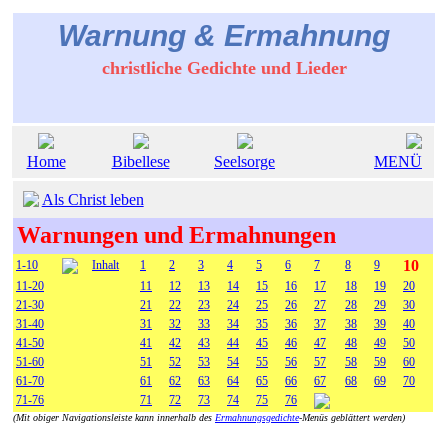
Warnung & Ermahnung
christliche Gedichte und Lieder
Home
Bibellese
Seelsorge
MENÜ
Als Christ leben
Warnungen und Ermahnungen
10
1-10
Inhalt
1
2
3
4
5
6
7
8
9
11-20
11
12
13
14
15
16
17
18
19
20
21-30
21
22
23
24
25
26
27
28
29
30
31-40
31
32
33
34
35
36
37
38
39
40
41-50
41
42
43
44
45
46
47
48
49
50
51-60
51
52
53
54
55
56
57
58
59
60
61-70
61
62
63
64
65
66
67
68
69
70
71-76
71
72
73
74
75
76
(Mit obiger Navigationsleiste kann innerhalb des
Ermahnungsgedichte
-Menüs geblättert werden)