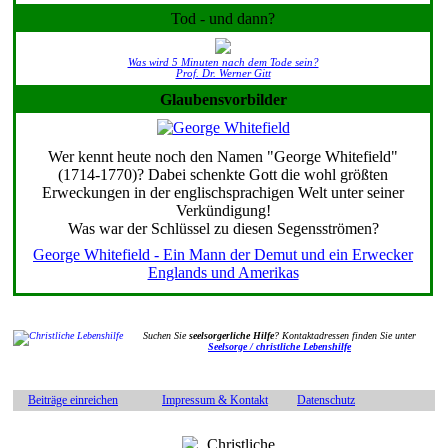
Tod - und dann?
Was wird 5 Minuten nach dem Tode sein?
Prof. Dr. Werner Gitt
Glaubensvorbilder
Wer kennt heute noch den Namen "George Whitefield"
(1714-1770)? Dabei schenkte Gott die wohl größten
Erweckungen in der englischsprachigen Welt unter seiner
Verkündigung!
Was war der Schlüssel zu diesen Segensströmen?
George Whitefield - Ein Mann der Demut und ein Erwecker
Englands und Amerikas
Suchen Sie
seelsorgerliche Hilfe
? Kontaktadressen finden Sie unter
Seelsorge / christliche Lebenshilfe
Beiträge einreichen
Impressum & Kontakt
Datenschutz