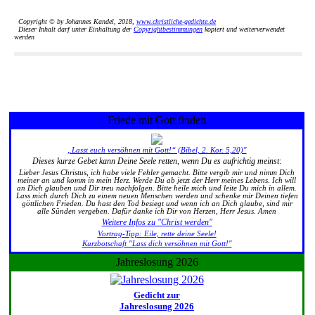
Copyright © by Johannes Kandel, 2018,
www.christliche-gedichte.de
Dieser Inhalt darf unter Einhaltung der
Copyrightbestimmungen
kopiert und weiterverwendet
werden
Friede mit Gott finden
„Lasst euch versöhnen mit Gott!“ (Bibel, 2. Kor. 5,20)"
Dieses kurze Gebet kann Deine Seele retten, wenn Du es aufrichtig meinst:
Lieber Jesus Christus, ich habe viele Fehler gemacht. Bitte vergib mir und nimm Dich
meiner an und komm in mein Herz. Werde Du ab jetzt der Herr meines Lebens. Ich will
an Dich glauben und Dir treu nachfolgen. Bitte heile mich und leite Du mich in allem.
Lass mich durch Dich zu einem neuen Menschen werden und schenke mir Deinen tiefen
göttlichen Frieden. Du hast den Tod besiegt und wenn ich an Dich glaube, sind mir
alle Sünden vergeben. Dafür danke ich Dir von Herzen, Herr Jesus. Amen
Weitere Infos zu "Christ werden"
Vortrag-Tipp: Eile, rette deine Seele!
Kurzbotschaft "Lass dich versöhnen mit Gott!"
Jahreslosung 2026
Gedicht zur
Jahreslosung 2026