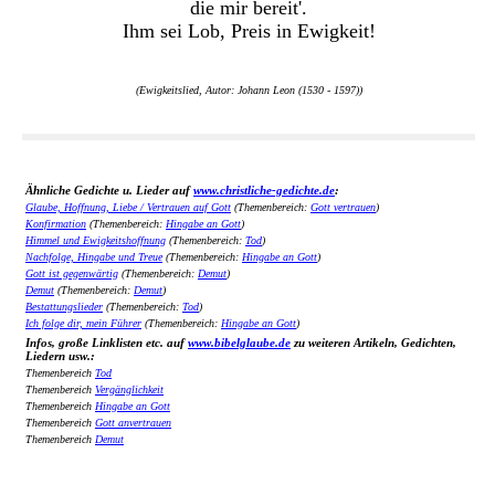
die mir bereit'.
Ihm sei Lob, Preis in Ewigkeit!
(Ewigkeitslied, Autor: Johann Leon (1530 - 1597))
Ähnliche Gedichte u. Lieder auf
www.christliche-gedichte.de
:
Glaube, Hoffnung, Liebe / Vertrauen auf Gott
(Themenbereich:
Gott vertrauen
)
Konfirmation
(Themenbereich:
Hingabe an Gott
)
Himmel und Ewigkeitshoffnung
(Themenbereich:
Tod
)
Nachfolge, Hingabe und Treue
(Themenbereich:
Hingabe an Gott
)
Gott ist gegenwärtig
(Themenbereich:
Demut
)
Demut
(Themenbereich:
Demut
)
Bestattungslieder
(Themenbereich:
Tod
)
Ich folge dir, mein Führer
(Themenbereich:
Hingabe an Gott
)
Infos, große Linklisten etc. auf
www.bibelglaube.de
zu weiteren Artikeln, Gedichten,
Liedern usw.:
Themenbereich
Tod
Themenbereich
Vergänglichkeit
Themenbereich
Hingabe an Gott
Themenbereich
Gott anvertrauen
Themenbereich
Demut