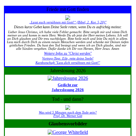
Friede mit Gott finden
„Lasst euch versöhnen mit Gott!“ (Bibel, 2. Kor. 5,20)"
Dieses kurze Gebet kann Deine Seele retten, wenn Du es aufrichtig meinst:
Lieber Jesus Christus, ich habe viele Fehler gemacht. Bitte vergib mir und nimm Dich
meiner an und komm in mein Herz. Werde Du ab jetzt der Herr meines Lebens. Ich will
an Dich glauben und Dir treu nachfolgen. Bitte heile mich und leite Du mich in allem.
Lass mich durch Dich zu einem neuen Menschen werden und schenke mir Deinen tiefen
göttlichen Frieden. Du hast den Tod besiegt und wenn ich an Dich glaube, sind mir
alle Sünden vergeben. Dafür danke ich Dir von Herzen, Herr Jesus. Amen
Weitere Infos zu "Christ werden"
Vortrag-Tipp: Eile, rette deine Seele!
Kurzbotschaft "Lass dich versöhnen mit Gott!"
Jahreslosung 2026
Gedicht zur
Jahreslosung 2026
Tod - und dann?
Was wird 5 Minuten nach dem Tode sein?
Prof. Dr. Werner Gitt
Glaubensvorbilder