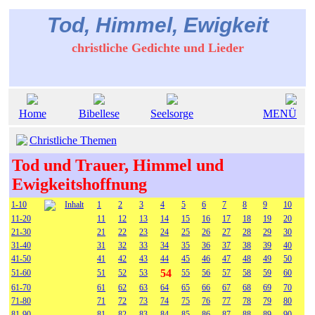
Tod, Himmel, Ewigkeit
christliche Gedichte und Lieder
Home
Bibellese
Seelsorge
MENÜ
Christliche Themen
Tod und Trauer, Himmel und
Ewigkeitshoffnung
1-10
Inhalt
1
2
3
4
5
6
7
8
9
10
11-20
11
12
13
14
15
16
17
18
19
20
21-30
21
22
23
24
25
26
27
28
29
30
31-40
31
32
33
34
35
36
37
38
39
40
41-50
41
42
43
44
45
46
47
48
49
50
54
51-60
51
52
53
55
56
57
58
59
60
61-70
61
62
63
64
65
66
67
68
69
70
71-80
71
72
73
74
75
76
77
78
79
80
81-90
81
82
83
84
85
86
87
88
89
90