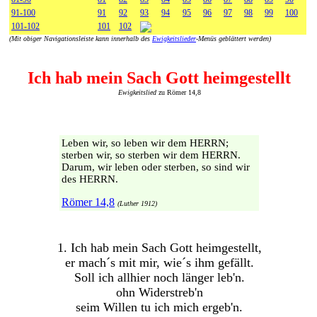
91-100
91
92
93
94
95
96
97
98
99
100
101-102
101
102
(Mit obiger Navigationsleiste kann innerhalb des
Ewigkeitslieder
-Menüs geblättert werden)
Ich hab mein Sach Gott heimgestellt
Ewigkeitslied
zu Römer 14,8
Leben wir, so leben wir dem HERRN;
sterben wir, so sterben wir dem HERRN.
Darum, wir leben oder sterben, so sind wir
des HERRN.
Römer 14,8
(Luther 1912)
1. Ich hab mein Sach Gott heimgestellt,
er mach´s mit mir, wie´s ihm gefällt.
Soll ich allhier noch länger leb'n.
ohn Widerstreb'n
seim Willen tu ich mich ergeb'n.