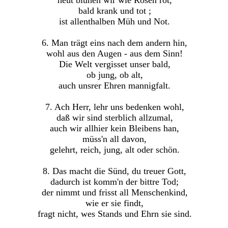
heut blühen wir wie Rosen rot,
bald krank und tot ;
ist allenthalben Müh und Not.
6. Man trägt eins nach dem andern hin,
wohl aus den Augen - aus dem Sinn!
Die Welt vergisset unser bald,
ob jung, ob alt,
auch unsrer Ehren mannigfalt.
7. Ach Herr, lehr uns bedenken wohl,
daß wir sind sterblich allzumal,
auch wir allhier kein Bleibens han,
müss'n all davon,
gelehrt, reich, jung, alt oder schön.
8. Das macht die Sünd, du treuer Gott,
dadurch ist komm'n der bittre Tod;
der nimmt und frisst all Menschenkind,
wie er sie findt,
fragt nicht, wes Stands und Ehrn sie sind.