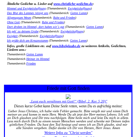
Ähnliche Gedichte u. Lieder auf
www.christliche-gedichte.de
:
Himmel und Ewigkeitshoffnung
(Themenbereich:
Ewigkeitshoffnung
)
Das Blut des Lammes reinigt uns
(Themenbereich:
Gottes Lamm
)
Allgenugsam Wesen
(Themenbereich:
Ruhe und Frieden
)
Ohne Gott
(Themenbereich:
Ruhe und Frieden
)
Dort droben im Himmel, dort haben wir´s gut
(Themenbereich:
Gottes Lamm
)
Ich geh´ zu deinem Grabe
(Themenbereich:
Ewigkeitshoffnung
)
Ewigkeit
(Themenbereich:
Ewigkeitshoffnung
)
Ich grüße dich am Kreuzesstamm
(Themenbereich:
Gottes Lamm
)
Infos, große Linklisten etc. auf
www.bibelglaube.de
zu weiteren Artikeln, Gedichten,
Liedern usw.:
Themenbereich
Gottes Lamm
Themenbereich
Heimat im Himmel
Themenbereich
Frieden
Friede mit Gott finden
„Lasst euch versöhnen mit Gott!“ (Bibel, 2. Kor. 5,20)"
Dieses kurze Gebet kann Deine Seele retten, wenn Du es aufrichtig meinst:
Lieber Jesus Christus, ich habe viele Fehler gemacht. Bitte vergib mir und nimm Dich
meiner an und komm in mein Herz. Werde Du ab jetzt der Herr meines Lebens. Ich will
an Dich glauben und Dir treu nachfolgen. Bitte heile mich und leite Du mich in allem.
Lass mich durch Dich zu einem neuen Menschen werden und schenke mir Deinen tiefen
göttlichen Frieden. Du hast den Tod besiegt und wenn ich an Dich glaube, sind mir
alle Sünden vergeben. Dafür danke ich Dir von Herzen, Herr Jesus. Amen
Weitere Infos zu "Christ werden"