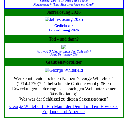
Vortrag-Tipp: Eile, rette deine Seele!
Kurzbotschaft "Lass dich versöhnen mit Gott!"
Jahreslosung 2026
Gedicht zur
Jahreslosung 2026
Tod - und dann?
Was wird 5 Minuten nach dem Tode sein?
Prof. Dr. Werner Gitt
Glaubensvorbilder
Wer kennt heute noch den Namen "George Whitefield"
(1714-1770)? Dabei schenkte Gott die wohl größten
Erweckungen in der englischsprachigen Welt unter seiner
Verkündigung!
Was war der Schlüssel zu diesen Segensströmen?
George Whitefield - Ein Mann der Demut und ein Erwecker
Englands und Amerikas