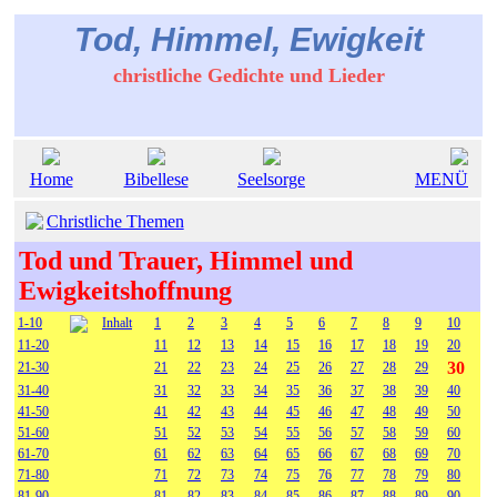
Tod, Himmel, Ewigkeit
christliche Gedichte und Lieder
Home
Bibellese
Seelsorge
MENÜ
Christliche Themen
Tod und Trauer, Himmel und
Ewigkeitshoffnung
1-10
Inhalt
1
2
3
4
5
6
7
8
9
10
11-20
11
12
13
14
15
16
17
18
19
20
30
21-30
21
22
23
24
25
26
27
28
29
31-40
31
32
33
34
35
36
37
38
39
40
41-50
41
42
43
44
45
46
47
48
49
50
51-60
51
52
53
54
55
56
57
58
59
60
61-70
61
62
63
64
65
66
67
68
69
70
71-80
71
72
73
74
75
76
77
78
79
80
81-90
81
82
83
84
85
86
87
88
89
90