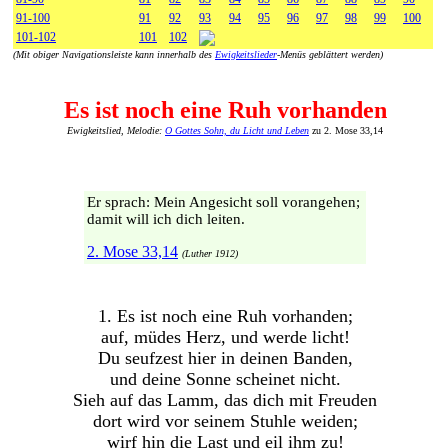
91-100
91
92
93
94
95
96
97
98
99
100
101-102
101
102
(Mit obiger Navigationsleiste kann innerhalb des
Ewigkeitslieder
-Menüs geblättert werden)
Es ist noch eine Ruh vorhanden
Ewigkeitslied, Melodie:
O Gottes Sohn, du Licht und Leben
zu 2. Mose 33,14
Er sprach: Mein Angesicht soll vorangehen;
damit will ich dich leiten.
2. Mose 33,14
(Luther 1912)
1. Es ist noch eine Ruh vorhanden;
auf, müdes Herz, und werde licht!
Du seufzest hier in deinen Banden,
und deine Sonne scheinet nicht.
Sieh auf das Lamm, das dich mit Freuden
dort wird vor seinem Stuhle weiden;
wirf hin die Last und eil ihm zu!