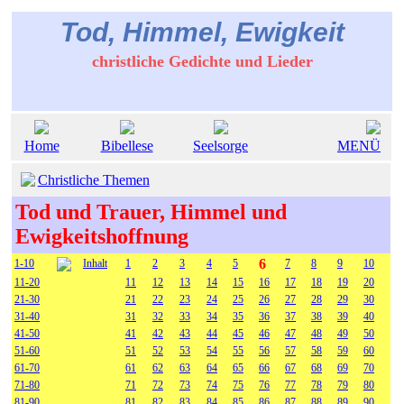
Tod, Himmel, Ewigkeit
christliche Gedichte und Lieder
Home
Bibellese
Seelsorge
MENÜ
Christliche Themen
Tod und Trauer, Himmel und
Ewigkeitshoffnung
6
1-10
Inhalt
1
2
3
4
5
7
8
9
10
11-20
11
12
13
14
15
16
17
18
19
20
21-30
21
22
23
24
25
26
27
28
29
30
31-40
31
32
33
34
35
36
37
38
39
40
41-50
41
42
43
44
45
46
47
48
49
50
51-60
51
52
53
54
55
56
57
58
59
60
61-70
61
62
63
64
65
66
67
68
69
70
71-80
71
72
73
74
75
76
77
78
79
80
81-90
81
82
83
84
85
86
87
88
89
90