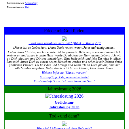
Themenbereich
Lebenslauf
Themenbereich
Tod
Friede mit Gott finden
„Lasst euch versöhnen mit Gott!“ (Bibel, 2. Kor. 5,20)"
Dieses kurze Gebet kann Deine Seele retten, wenn Du es aufrichtig meinst:
Lieber Jesus Christus, ich habe viele Fehler gemacht. Bitte vergib mir und nimm Dich
meiner an und komm in mein Herz. Werde Du ab jetzt der Herr meines Lebens. Ich will
an Dich glauben und Dir treu nachfolgen. Bitte heile mich und leite Du mich in allem.
Lass mich durch Dich zu einem neuen Menschen werden und schenke mir Deinen tiefen
göttlichen Frieden. Du hast den Tod besiegt und wenn ich an Dich glaube, sind mir
alle Sünden vergeben. Dafür danke ich Dir von Herzen, Herr Jesus. Amen
Weitere Infos zu "Christ werden"
Vortrag-Tipp: Eile, rette deine Seele!
Kurzbotschaft "Lass dich versöhnen mit Gott!"
Jahreslosung 2026
Gedicht zur
Jahreslosung 2026
Tod - und dann?
Was wird 5 Minuten nach dem Tode sein?