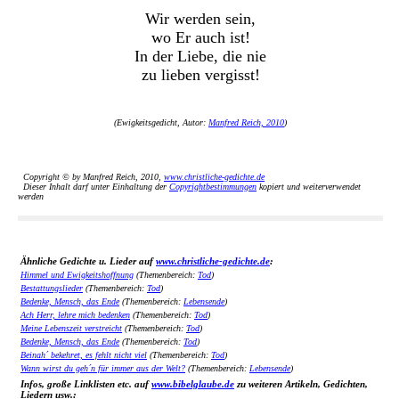
Wir werden sein,
wo Er auch ist!
In der Liebe, die nie
zu lieben vergisst!
(Ewigkeitsgedicht, Autor:
Manfred Reich, 2010
)
Copyright © by Manfred Reich, 2010,
www.christliche-gedichte.de
Dieser Inhalt darf unter Einhaltung der
Copyrightbestimmungen
kopiert und weiterverwendet
werden
Ähnliche Gedichte u. Lieder auf
www.christliche-gedichte.de
:
Himmel und Ewigkeitshoffnung
(Themenbereich:
Tod
)
Bestattungslieder
(Themenbereich:
Tod
)
Bedenke, Mensch, das Ende
(Themenbereich:
Lebensende
)
Ach Herr, lehre mich bedenken
(Themenbereich:
Tod
)
Meine Lebenszeit verstreicht
(Themenbereich:
Tod
)
Bedenke, Mensch, das Ende
(Themenbereich:
Tod
)
Beinah´ bekehret, es fehlt nicht viel
(Themenbereich:
Tod
)
Wann wirst du geh´n für immer aus der Welt?
(Themenbereich:
Lebensende
)
Infos, große Linklisten etc. auf
www.bibelglaube.de
zu weiteren Artikeln, Gedichten,
Liedern usw.: