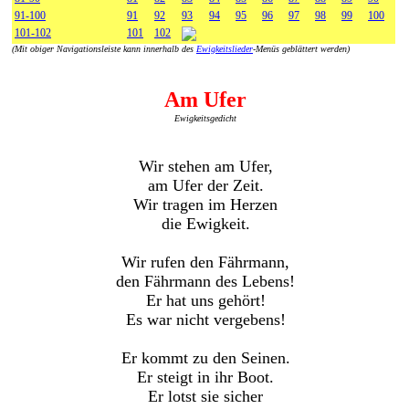
91-100
91
92
93
94
95
96
97
98
99
100
101-102
101
102
(Mit obiger Navigationsleiste kann innerhalb des
Ewigkeitslieder
-Menüs geblättert werden)
Am Ufer
Ewigkeitsgedicht
Wir stehen am Ufer,
am Ufer der Zeit.
Wir tragen im Herzen
die Ewigkeit.
Wir rufen den Fährmann,
den Fährmann des Lebens!
Er hat uns gehört!
Es war nicht vergebens!
Er kommt zu den Seinen.
Er steigt in ihr Boot.
Er lotst sie sicher