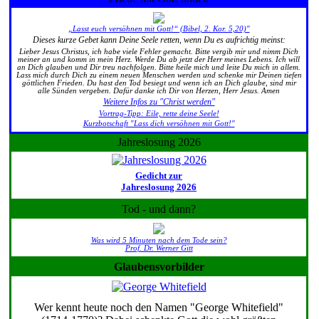
„Lasst euch versöhnen mit Gott!“ (Bibel, 2. Kor. 5,20)"
Dieses kurze Gebet kann Deine Seele retten, wenn Du es aufrichtig meinst:
Lieber Jesus Christus, ich habe viele Fehler gemacht. Bitte vergib mir und nimm Dich
meiner an und komm in mein Herz. Werde Du ab jetzt der Herr meines Lebens. Ich will
an Dich glauben und Dir treu nachfolgen. Bitte heile mich und leite Du mich in allem.
Lass mich durch Dich zu einem neuen Menschen werden und schenke mir Deinen tiefen
göttlichen Frieden. Du hast den Tod besiegt und wenn ich an Dich glaube, sind mir
alle Sünden vergeben. Dafür danke ich Dir von Herzen, Herr Jesus. Amen
Weitere Infos zu "Christ werden"
Vortrag-Tipp: Eile, rette deine Seele!
Kurzbotschaft "Lass dich versöhnen mit Gott!"
Jahreslosung 2026
Gedicht zur
Jahreslosung 2026
Tod - und dann?
Was wird 5 Minuten nach dem Tode sein?
Prof. Dr. Werner Gitt
Glaubensvorbilder
Wer kennt heute noch den Namen "George Whitefield"