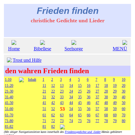
Frieden finden
christliche Gedichte und Lieder
Home
Bibellese
Seelsorge
MENÜ
Trost und Hilfe
den wahren Frieden finden
1-10
Inhalt
1
2
3
4
5
6
7
8
9
10
11-20
11
12
13
14
15
16
17
18
19
20
21-30
21
22
23
24
25
26
27
28
29
30
31-40
31
32
33
34
35
36
37
38
39
40
41-50
41
42
43
44
45
46
47
48
49
50
53
51-60
51
52
54
55
56
57
58
59
60
61-70
61
62
63
64
65
66
67
68
69
70
71-80
71
72
73
74
75
76
77
78
79
80
81-82
81
82
(Mit obiger Navigationsleiste kann innerhalb des
Friedenssgedichte und -lieder
-Menüs geblättert