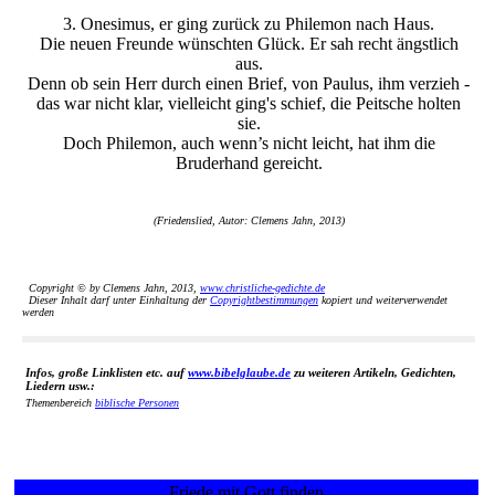
3. Onesimus, er ging zurück zu Philemon nach Haus.
Die neuen Freunde wünschten Glück. Er sah recht ängstlich
aus.
Denn ob sein Herr durch einen Brief, von Paulus, ihm verzieh -
das war nicht klar, vielleicht ging's schief, die Peitsche holten
sie.
Doch Philemon, auch wenn’s nicht leicht, hat ihm die
Bruderhand gereicht.
(Friedenslied, Autor: Clemens Jahn, 2013)
Copyright © by Clemens Jahn, 2013,
www.christliche-gedichte.de
Dieser Inhalt darf unter Einhaltung der
Copyrightbestimmungen
kopiert und weiterverwendet
werden
Infos, große Linklisten etc. auf
www.bibelglaube.de
zu weiteren Artikeln, Gedichten,
Liedern usw.:
Themenbereich
biblische Personen
Friede mit Gott finden