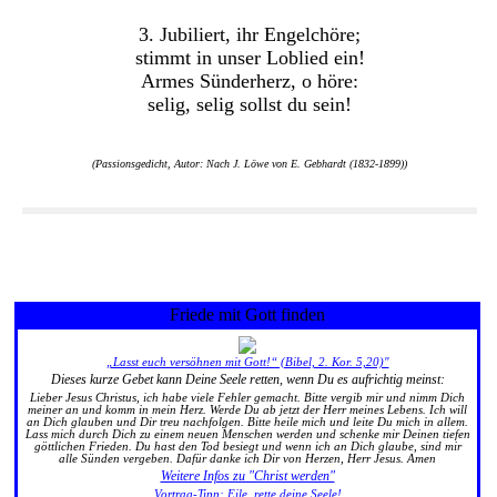
3. Jubiliert, ihr Engelchöre;
stimmt in unser Loblied ein!
Armes Sünderherz, o höre:
selig, selig sollst du sein!
(Passionsgedicht, Autor: Nach J. Löwe von E. Gebhardt (1832-1899))
Friede mit Gott finden
„Lasst euch versöhnen mit Gott!“ (Bibel, 2. Kor. 5,20)"
Dieses kurze Gebet kann Deine Seele retten, wenn Du es aufrichtig meinst:
Lieber Jesus Christus, ich habe viele Fehler gemacht. Bitte vergib mir und nimm Dich
meiner an und komm in mein Herz. Werde Du ab jetzt der Herr meines Lebens. Ich will
an Dich glauben und Dir treu nachfolgen. Bitte heile mich und leite Du mich in allem.
Lass mich durch Dich zu einem neuen Menschen werden und schenke mir Deinen tiefen
göttlichen Frieden. Du hast den Tod besiegt und wenn ich an Dich glaube, sind mir
alle Sünden vergeben. Dafür danke ich Dir von Herzen, Herr Jesus. Amen
Weitere Infos zu "Christ werden"
Vortrag-Tipp: Eile, rette deine Seele!