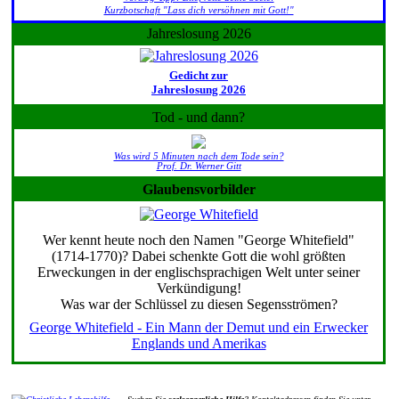
Kurzbotschaft "Lass dich versöhnen mit Gott!"
Jahreslosung 2026
Gedicht zur
Jahreslosung 2026
Tod - und dann?
Was wird 5 Minuten nach dem Tode sein?
Prof. Dr. Werner Gitt
Glaubensvorbilder
Wer kennt heute noch den Namen "George Whitefield"
(1714-1770)? Dabei schenkte Gott die wohl größten
Erweckungen in der englischsprachigen Welt unter seiner
Verkündigung!
Was war der Schlüssel zu diesen Segensströmen?
George Whitefield - Ein Mann der Demut und ein Erwecker
Englands und Amerikas