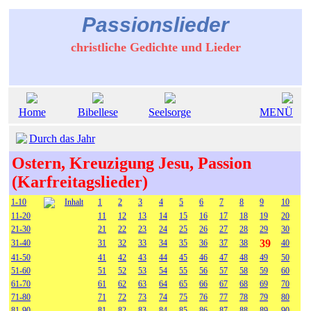
Passionslieder
christliche Gedichte und Lieder
Home
Bibellese
Seelsorge
MENÜ
Durch das Jahr
Ostern, Kreuzigung Jesu, Passion
(Karfreitagslieder)
1-10
Inhalt
1
2
3
4
5
6
7
8
9
10
11-20
11
12
13
14
15
16
17
18
19
20
21-30
21
22
23
24
25
26
27
28
29
30
39
31-40
31
32
33
34
35
36
37
38
40
41-50
41
42
43
44
45
46
47
48
49
50
51-60
51
52
53
54
55
56
57
58
59
60
61-70
61
62
63
64
65
66
67
68
69
70
71-80
71
72
73
74
75
76
77
78
79
80
81-90
81
82
83
84
85
86
87
88
89
90