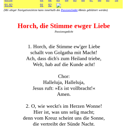
91-92
91
92
(Mit obiger Navigationsleiste kann innerhalb des
Passionslieder
-Menüs geblättert werden)
Horch, die Stimme ewger Liebe
Passionsgedicht
1. Horch, die Stimme ew'ger Liebe
schallt von Golgatha mit Macht!
Ach, dass dich's zum Heiland triebe,
Welt, hab auf die Kunde acht!
Chor:
Halleluja, Halleluja,
Jesus ruft: »Es ist vollbracht!«
Amen.
2. O, wie weckt's im Herzen Wonne!
Hier ist, was uns selig macht;
denn vom Kreuz scheint uns die Sonne,
die vertreibt der Sünde Nacht.