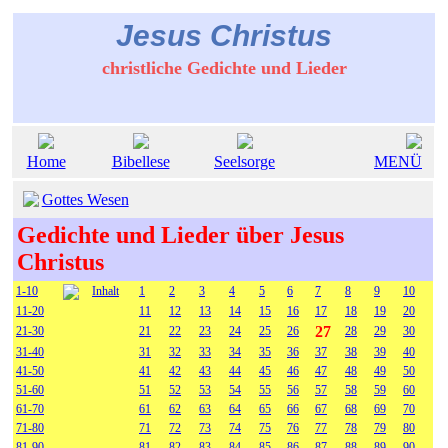
Jesus Christus
christliche Gedichte und Lieder
Home
Bibellese
Seelsorge
MENÜ
Gottes Wesen
Gedichte und Lieder über Jesus
Christus
1-10
Inhalt
1
2
3
4
5
6
7
8
9
10
11-20
11
12
13
14
15
16
17
18
19
20
27
21-30
21
22
23
24
25
26
28
29
30
31-40
31
32
33
34
35
36
37
38
39
40
41-50
41
42
43
44
45
46
47
48
49
50
51-60
51
52
53
54
55
56
57
58
59
60
61-70
61
62
63
64
65
66
67
68
69
70
71-80
71
72
73
74
75
76
77
78
79
80
81-90
81
82
83
84
85
86
87
88
89
90