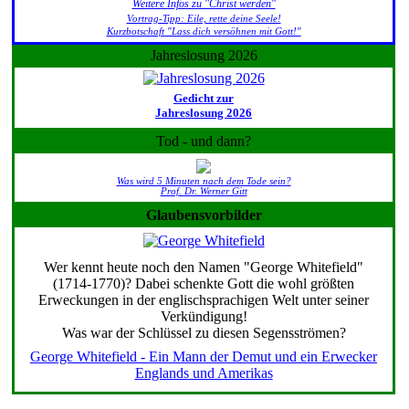
Weitere Infos zu "Christ werden"
Vortrag-Tipp: Eile, rette deine Seele!
Kurzbotschaft "Lass dich versöhnen mit Gott!"
Jahreslosung 2026
Gedicht zur
Jahreslosung 2026
Tod - und dann?
Was wird 5 Minuten nach dem Tode sein?
Prof. Dr. Werner Gitt
Glaubensvorbilder
Wer kennt heute noch den Namen "George Whitefield"
(1714-1770)? Dabei schenkte Gott die wohl größten
Erweckungen in der englischsprachigen Welt unter seiner
Verkündigung!
Was war der Schlüssel zu diesen Segensströmen?
George Whitefield - Ein Mann der Demut und ein Erwecker
Englands und Amerikas