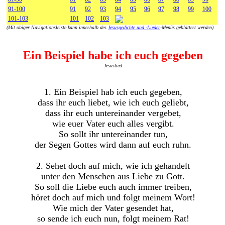
91-100
91
92
93
94
95
96
97
98
99
100
101-103
101
102
103
(Mit obiger Navigationsleiste kann innerhalb des
Jesusgedichte und -Lieder
-Menüs geblättert werden)
Ein Beispiel habe ich euch gegeben
Jesuslied
1. Ein Beispiel hab ich euch gegeben,
dass ihr euch liebet, wie ich euch geliebt,
dass ihr euch untereinander vergebet,
wie euer Vater euch alles vergibt.
So sollt ihr untereinander tun,
der Segen Gottes wird dann auf euch ruhn.
2. Sehet doch auf mich, wie ich gehandelt
unter den Menschen aus Liebe zu Gott.
So soll die Liebe euch auch immer treiben,
höret doch auf mich und folgt meinem Wort!
Wie mich der Vater gesendet hat,
so sende ich euch nun, folgt meinem Rat!