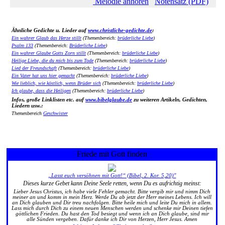
Melodie anhören
Notensatz (PDF)
Ähnliche Gedichte u. Lieder auf
www.christliche-gedichte.de
:
Ein wahrer Glaub das Herze stillt
(Themenbereich:
brüderliche Liebe
)
Psalm 133
(Themenbereich:
Brüderliche Liebe
)
Ein wahrer Glaube Gotts Zorn stillt
(Themenbereich:
brüderliche Liebe
)
Heilige Liebe, die du mich bis zum Tode
(Themenbereich:
brüderliche Liebe
)
Lied der Freundschaft
(Themenbereich:
brüderliche Liebe
)
Ein Vater hat uns hier gemacht
(Themenbereich:
brüderliche Liebe
)
Wie lieblich, wie köstlich, wenn Brüder sich
(Themenbereich:
brüderliche Liebe
)
Ich glaube, dass die Heiligen
(Themenbereich:
brüderliche Liebe
)
Infos, große Linklisten etc. auf
www.bibelglaube.de
zu weiteren Artikeln, Gedichten,
Liedern usw.:
Themenbereich
Geschwister
Friede mit Gott finden
„Lasst euch versöhnen mit Gott!“ (Bibel, 2. Kor. 5,20)"
Dieses kurze Gebet kann Deine Seele retten, wenn Du es aufrichtig meinst:
Lieber Jesus Christus, ich habe viele Fehler gemacht. Bitte vergib mir und nimm Dich
meiner an und komm in mein Herz. Werde Du ab jetzt der Herr meines Lebens. Ich will
an Dich glauben und Dir treu nachfolgen. Bitte heile mich und leite Du mich in allem.
Lass mich durch Dich zu einem neuen Menschen werden und schenke mir Deinen tiefen
göttlichen Frieden. Du hast den Tod besiegt und wenn ich an Dich glaube, sind mir
alle Sünden vergeben. Dafür danke ich Dir von Herzen, Herr Jesus. Amen