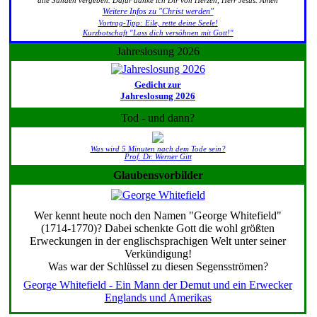
alle Sünden vergeben. Dafür danke ich Dir von Herzen, Herr Jesus. Amen
Weitere Infos zu "Christ werden"
Vortrag-Tipp: Eile, rette deine Seele!
Kurzbotschaft "Lass dich versöhnen mit Gott!"
Jahreslosung 2026
Gedicht zur
Jahreslosung 2026
Tod - und dann?
Was wird 5 Minuten nach dem Tode sein?
Prof. Dr. Werner Gitt
Glaubensvorbilder
Wer kennt heute noch den Namen "George Whitefield"
(1714-1770)? Dabei schenkte Gott die wohl größten
Erweckungen in der englischsprachigen Welt unter seiner
Verkündigung!
Was war der Schlüssel zu diesen Segensströmen?
George Whitefield - Ein Mann der Demut und ein Erwecker
Englands und Amerikas