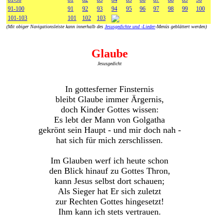
91-100
91
92
93
94
95
96
97
98
99
100
101-103
101
102
103
(Mit obiger Navigationsleiste kann innerhalb des
Jesusgedichte und -Lieder
-Menüs geblättert werden)
Glaube
Jesusgedicht
In gottesferner Finsternis
bleibt Glaube immer Ärgernis,
doch Kinder Gottes wissen:
Es lebt der Mann von Golgatha
gekrönt sein Haupt - und mir doch nah -
hat sich für mich zerschlissen.
Im Glauben werf ich heute schon
den Blick hinauf zu Gottes Thron,
kann Jesus selbst dort schauen;
Als Sieger hat Er sich zuletzt
zur Rechten Gottes hingesetzt!
Ihm kann ich stets vertrauen.