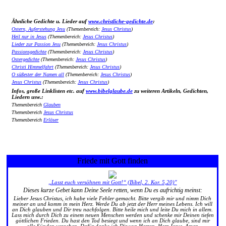
Ähnliche Gedichte u. Lieder auf
www.christliche-gedichte.de
:
Ostern, Auferstehung Jesu
(Themenbereich:
Jesus Christus
)
Heil nur in Jesus
(Themenbereich:
Jesus Christus
)
Lieder zur Passion Jesu
(Themenbereich:
Jesus Christus
)
Passionsgedichte
(Themenbereich:
Jesus Christus
)
Ostergedichte
(Themenbereich:
Jesus Christus
)
Christi Himmelfahrt
(Themenbereich:
Jesus Christus
)
O süßester der Namen all
(Themenbereich:
Jesus Christus
)
Jesus Christus
(Themenbereich:
Jesus Christus
)
Infos, große Linklisten etc. auf
www.bibelglaube.de
zu weiteren Artikeln, Gedichten,
Liedern usw.:
Themenbereich
Glauben
Themenbereich
Jesus Christus
Themenbereich
Erlöser
Friede mit Gott finden
„Lasst euch versöhnen mit Gott!“ (Bibel, 2. Kor. 5,20)"
Dieses kurze Gebet kann Deine Seele retten, wenn Du es aufrichtig meinst:
Lieber Jesus Christus, ich habe viele Fehler gemacht. Bitte vergib mir und nimm Dich
meiner an und komm in mein Herz. Werde Du ab jetzt der Herr meines Lebens. Ich will
an Dich glauben und Dir treu nachfolgen. Bitte heile mich und leite Du mich in allem.
Lass mich durch Dich zu einem neuen Menschen werden und schenke mir Deinen tiefen
göttlichen Frieden. Du hast den Tod besiegt und wenn ich an Dich glaube, sind mir