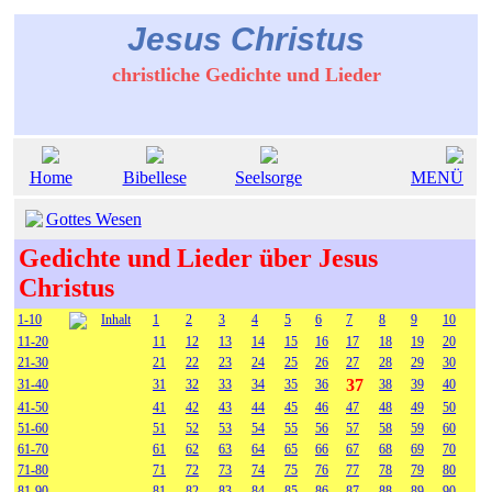
Jesus Christus
christliche Gedichte und Lieder
Home
Bibellese
Seelsorge
MENÜ
Gottes Wesen
Gedichte und Lieder über Jesus
Christus
1-10
Inhalt
1
2
3
4
5
6
7
8
9
10
11-20
11
12
13
14
15
16
17
18
19
20
21-30
21
22
23
24
25
26
27
28
29
30
37
31-40
31
32
33
34
35
36
38
39
40
41-50
41
42
43
44
45
46
47
48
49
50
51-60
51
52
53
54
55
56
57
58
59
60
61-70
61
62
63
64
65
66
67
68
69
70
71-80
71
72
73
74
75
76
77
78
79
80
81-90
81
82
83
84
85
86
87
88
89
90