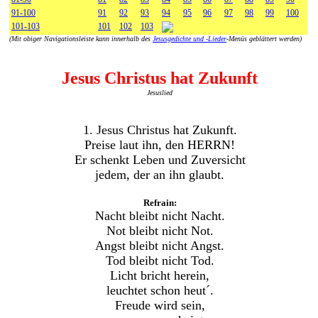
91-100
91
92
93
94
95
96
97
98
99
100
101-103
101
102
103
(Mit obiger Navigationsleiste kann innerhalb des
Jesusgedichte und -Lieder
-Menüs geblättert werden)
Jesus Christus hat Zukunft
Jesuslied
1. Jesus Christus hat Zukunft.
Preise laut ihn, den HERRN!
Er schenkt Leben und Zuversicht
jedem, der an ihn glaubt.
Refrain:
Nacht bleibt nicht Nacht.
Not bleibt nicht Not.
Angst bleibt nicht Angst.
Tod bleibt nicht Tod.
Licht bricht herein,
leuchtet schon heut´.
Freude wird sein,