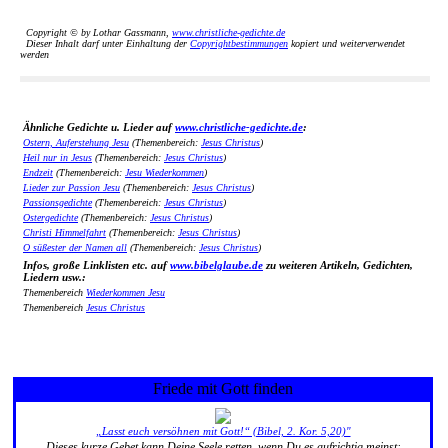
Copyright © by Lothar Gassmann,
www.christliche-gedichte.de
Dieser Inhalt darf unter Einhaltung der
Copyrightbestimmungen
kopiert und weiterverwendet
werden
Ähnliche Gedichte u. Lieder auf
www.christliche-gedichte.de
:
Ostern, Auferstehung Jesu
(Themenbereich:
Jesus Christus
)
Heil nur in Jesus
(Themenbereich:
Jesus Christus
)
Endzeit
(Themenbereich:
Jesu Wiederkommen
)
Lieder zur Passion Jesu
(Themenbereich:
Jesus Christus
)
Passionsgedichte
(Themenbereich:
Jesus Christus
)
Ostergedichte
(Themenbereich:
Jesus Christus
)
Christi Himmelfahrt
(Themenbereich:
Jesus Christus
)
O süßester der Namen all
(Themenbereich:
Jesus Christus
)
Infos, große Linklisten etc. auf
www.bibelglaube.de
zu weiteren Artikeln, Gedichten,
Liedern usw.:
Themenbereich
Wiederkommen Jesu
Themenbereich
Jesus Christus
Friede mit Gott finden
„Lasst euch versöhnen mit Gott!“ (Bibel, 2. Kor. 5,20)"
Dieses kurze Gebet kann Deine Seele retten, wenn Du es aufrichtig meinst: