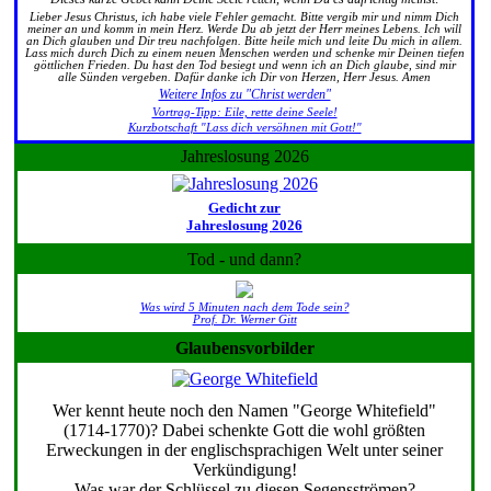
Lieber Jesus Christus, ich habe viele Fehler gemacht. Bitte vergib mir und nimm Dich
meiner an und komm in mein Herz. Werde Du ab jetzt der Herr meines Lebens. Ich will
an Dich glauben und Dir treu nachfolgen. Bitte heile mich und leite Du mich in allem.
Lass mich durch Dich zu einem neuen Menschen werden und schenke mir Deinen tiefen
göttlichen Frieden. Du hast den Tod besiegt und wenn ich an Dich glaube, sind mir
alle Sünden vergeben. Dafür danke ich Dir von Herzen, Herr Jesus. Amen
Weitere Infos zu "Christ werden"
Vortrag-Tipp: Eile, rette deine Seele!
Kurzbotschaft "Lass dich versöhnen mit Gott!"
Jahreslosung 2026
Gedicht zur
Jahreslosung 2026
Tod - und dann?
Was wird 5 Minuten nach dem Tode sein?
Prof. Dr. Werner Gitt
Glaubensvorbilder
Wer kennt heute noch den Namen "George Whitefield"
(1714-1770)? Dabei schenkte Gott die wohl größten
Erweckungen in der englischsprachigen Welt unter seiner
Verkündigung!
Was war der Schlüssel zu diesen Segensströmen?