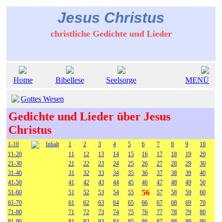
Jesus Christus
christliche Gedichte und Lieder
Home
Bibellese
Seelsorge
MENÜ
Gottes Wesen
Gedichte und Lieder über Jesus
Christus
1-10
Inhalt
1
2
3
4
5
6
7
8
9
10
11-20
11
12
13
14
15
16
17
18
19
20
21-30
21
22
23
24
25
26
27
28
29
30
31-40
31
32
33
34
35
36
37
38
39
40
41-50
41
42
43
44
45
46
47
48
49
50
56
51-60
51
52
53
54
55
57
58
59
60
61-70
61
62
63
64
65
66
67
68
69
70
71-80
71
72
73
74
75
76
77
78
79
80
81-90
81
82
83
84
85
86
87
88
89
90