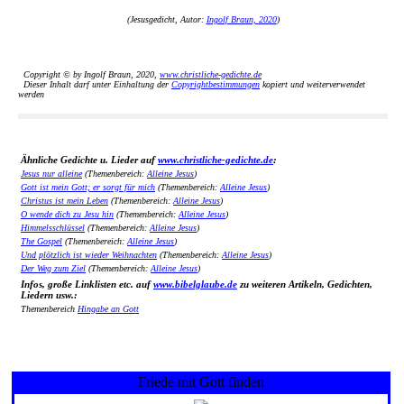
(Jesusgedicht, Autor:
Ingolf Braun, 2020
)
Copyright © by Ingolf Braun, 2020,
www.christliche-gedichte.de
Dieser Inhalt darf unter Einhaltung der
Copyrightbestimmungen
kopiert und weiterverwendet
werden
Ähnliche Gedichte u. Lieder auf
www.christliche-gedichte.de
:
Jesus nur alleine
(Themenbereich:
Alleine Jesus
)
Gott ist mein Gott; er sorgt für mich
(Themenbereich:
Alleine Jesus
)
Christus ist mein Leben
(Themenbereich:
Alleine Jesus
)
O wende dich zu Jesu hin
(Themenbereich:
Alleine Jesus
)
Himmelsschlüssel
(Themenbereich:
Alleine Jesus
)
The Gospel
(Themenbereich:
Alleine Jesus
)
Und plötzlich ist wieder Weihnachten
(Themenbereich:
Alleine Jesus
)
Der Weg zum Ziel
(Themenbereich:
Alleine Jesus
)
Infos, große Linklisten etc. auf
www.bibelglaube.de
zu weiteren Artikeln, Gedichten,
Liedern usw.:
Themenbereich
Hingabe an Gott
Friede mit Gott finden