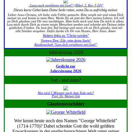
„Lasst euch versöhnen mit Gott!“ (Bibel, 2. Kor. 5,20)"
Dieses kurze Gebet kann Deine Seele retten, wenn Du es aufrichtig meinst:
Lieber Jesus Christus, ich habe viele Fehler gemacht. Bitte vergib mir und nimm Dich
meiner an und komm in mein Herz. Werde Du ab jetzt der Herr meines Lebens. Ich will
an Dich glauben und Dir treu nachfolgen. Bitte heile mich und leite Du mich in allem.
Lass mich durch Dich zu einem neuen Menschen werden und schenke mir Deinen tiefen
göttlichen Frieden. Du hast den Tod besiegt und wenn ich an Dich glaube, sind mir
alle Sünden vergeben. Dafür danke ich Dir von Herzen, Herr Jesus. Amen
Weitere Infos zu "Christ werden"
Vortrag-Tipp: Eile, rette deine Seele!
Kurzbotschaft "Lass dich versöhnen mit Gott!"
Jahreslosung 2026
Gedicht zur
Jahreslosung 2026
Tod - und dann?
Was wird 5 Minuten nach dem Tode sein?
Prof. Dr. Werner Gitt
Glaubensvorbilder
Wer kennt heute noch den Namen "George Whitefield"
(1714-1770)? Dabei schenkte Gott die wohl größten
Erweckungen in der englischsprachigen Welt unter seiner