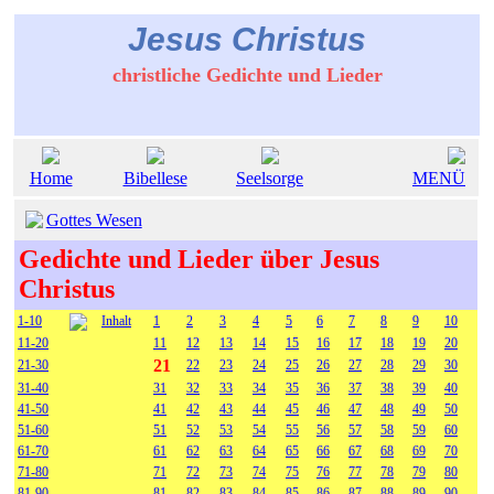
Jesus Christus
christliche Gedichte und Lieder
Home
Bibellese
Seelsorge
MENÜ
Gottes Wesen
Gedichte und Lieder über Jesus
Christus
1-10
Inhalt
1
2
3
4
5
6
7
8
9
10
11-20
11
12
13
14
15
16
17
18
19
20
21
21-30
22
23
24
25
26
27
28
29
30
31-40
31
32
33
34
35
36
37
38
39
40
41-50
41
42
43
44
45
46
47
48
49
50
51-60
51
52
53
54
55
56
57
58
59
60
61-70
61
62
63
64
65
66
67
68
69
70
71-80
71
72
73
74
75
76
77
78
79
80
81-90
81
82
83
84
85
86
87
88
89
90