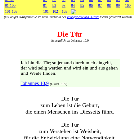
91-100
91
92
93
94
95
96
97
98
99
100
101-103
101
102
103
(Mit obiger Navigationsleiste kann innerhalb des
Jesusgedichte und -Lieder
-Menüs geblättert werden)
Die Tür
Jesusgedicht
zu Johannes 10,9
Ich bin die Tür; so jemand durch mich eingeht,
der wird selig werden und wird ein und aus gehen
und Weide finden.
Johannes 10,9
(Luther 1912)
Die Tür
zum Leben ist die Geburt,
die einen Menschen ins Diesseits führt.
Die Tür
zum Verstehen ist Weisheit,
für die Entwicklung eine Notwendigkeit.