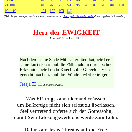
91-100
91
92
93
94
95
96
97
98
99
100
101-103
101
102
103
(Mit obiger Navigationsleiste kann innerhalb des
Jesusgedichte und -Lieder
-Menüs geblättert werden)
Herr der EWIGKEIT
Jesusgedicht
zu Jesaja 53,11
Nachdem seine Seele Mühsal erlitten hat, wird er
seine Lust sehen und die Fülle haben; durch seine
Erkenntnis wird mein Knecht, der Gerechte, viele
gerecht machen, und ihre Sünden wird er tragen.
Jesaja 53,11
(Schlachter 2000)
Was ER trug, kann niemand erfassen,
um Bußfertige nicht sich selbst zu überlassen.
Stellvertretend opferte sich der Gottessohn,
damit Sein Erlösungswerk uns werde zum Lohn.
Dafür kam Jesus Christus auf die Erde,