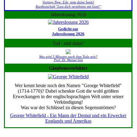
Vortrag-Tipp: Eile, rette deine Seele!
Kurzbotschaft "Lass dich versöhnen mit Gott!"
Jahreslosung 2026
Gedicht zur
Jahreslosung 2026
Tod - und dann?
Was wird 5 Minuten nach dem Tode sein?
Prof. Dr. Werner Gitt
Glaubensvorbilder
Wer kennt heute noch den Namen "George Whitefield"
(1714-1770)? Dabei schenkte Gott die wohl größten
Erweckungen in der englischsprachigen Welt unter seiner
Verkündigung!
Was war der Schlüssel zu diesen Segensströmen?
George Whitefield - Ein Mann der Demut und ein Erwecker
Englands und Amerikas