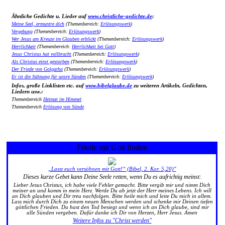
Ähnliche Gedichte u. Lieder auf
www.christliche-gedichte.de
:
Meine Seel, ermuntre dich
(Themenbereich:
Erlösungswerk
)
Vergebung
(Themenbereich:
Erlösungswerk
)
Wer Jesus am Kreuze im Glauben erblickt
(Themenbereich:
Erlösungswerk
)
Herrlichkeit
(Themenbereich:
Herrlichkeit bei Gott
)
Jesus Christus hat vollbracht
(Themenbereich:
Erlösungswerk
)
Als Christus einst gestorben
(Themenbereich:
Erlösungswerk
)
Der Friede von Golgatha
(Themenbereich:
Erlösungswerk
)
Er ist die Sühnung für unsre Sünden
(Themenbereich:
Erlösungswerk
)
Infos, große Linklisten etc. auf
www.bibelglaube.de
zu weiteren Artikeln, Gedichten,
Liedern usw.:
Themenbereich
Heimat im Himmel
Themenbereich
Erlösung von Sünde
Friede mit Gott finden
„Lasst euch versöhnen mit Gott!“ (Bibel, 2. Kor. 5,20)"
Dieses kurze Gebet kann Deine Seele retten, wenn Du es aufrichtig meinst:
Lieber Jesus Christus, ich habe viele Fehler gemacht. Bitte vergib mir und nimm Dich
meiner an und komm in mein Herz. Werde Du ab jetzt der Herr meines Lebens. Ich will
an Dich glauben und Dir treu nachfolgen. Bitte heile mich und leite Du mich in allem.
Lass mich durch Dich zu einem neuen Menschen werden und schenke mir Deinen tiefen
göttlichen Frieden. Du hast den Tod besiegt und wenn ich an Dich glaube, sind mir
alle Sünden vergeben. Dafür danke ich Dir von Herzen, Herr Jesus. Amen
Weitere Infos zu "Christ werden"