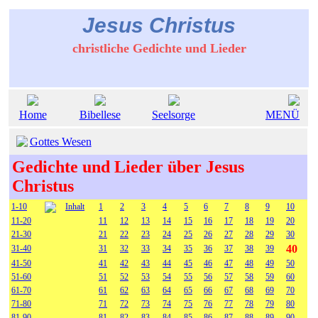
Jesus Christus
christliche Gedichte und Lieder
Home
Bibellese
Seelsorge
MENÜ
Gottes Wesen
Gedichte und Lieder über Jesus
Christus
1-10
Inhalt
1
2
3
4
5
6
7
8
9
10
11-20
11
12
13
14
15
16
17
18
19
20
21-30
21
22
23
24
25
26
27
28
29
30
40
31-40
31
32
33
34
35
36
37
38
39
41-50
41
42
43
44
45
46
47
48
49
50
51-60
51
52
53
54
55
56
57
58
59
60
61-70
61
62
63
64
65
66
67
68
69
70
71-80
71
72
73
74
75
76
77
78
79
80
81-90
81
82
83
84
85
86
87
88
89
90