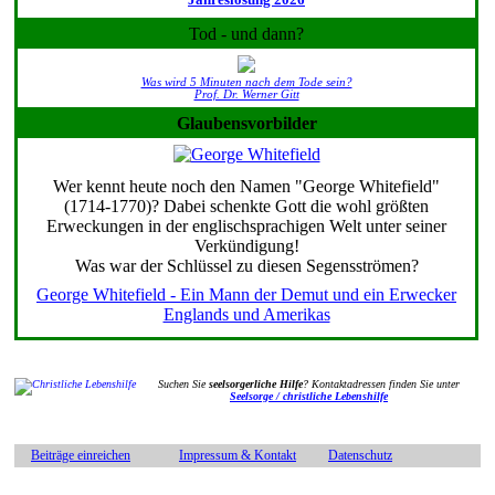
Tod - und dann?
Was wird 5 Minuten nach dem Tode sein?
Prof. Dr. Werner Gitt
Glaubensvorbilder
Wer kennt heute noch den Namen "George Whitefield"
(1714-1770)? Dabei schenkte Gott die wohl größten
Erweckungen in der englischsprachigen Welt unter seiner
Verkündigung!
Was war der Schlüssel zu diesen Segensströmen?
George Whitefield - Ein Mann der Demut und ein Erwecker
Englands und Amerikas
Suchen Sie
seelsorgerliche Hilfe
? Kontaktadressen finden Sie unter
Seelsorge / christliche Lebenshilfe
Beiträge einreichen
Impressum & Kontakt
Datenschutz