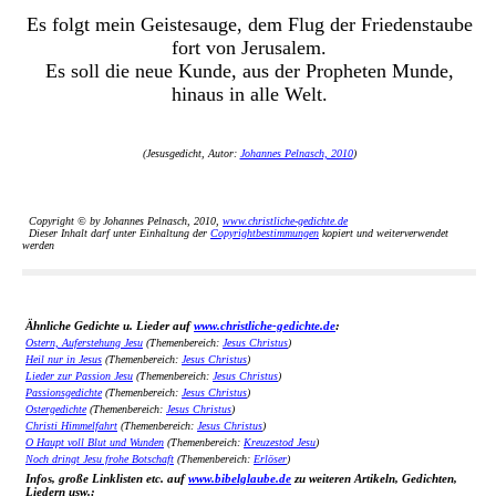
Es folgt mein Geistesauge, dem Flug der Friedenstaube
fort von Jerusalem.
Es soll die neue Kunde, aus der Propheten Munde,
hinaus in alle Welt.
(Jesusgedicht, Autor:
Johannes Pelnasch, 2010
)
Copyright © by Johannes Pelnasch, 2010,
www.christliche-gedichte.de
Dieser Inhalt darf unter Einhaltung der
Copyrightbestimmungen
kopiert und weiterverwendet
werden
Ähnliche Gedichte u. Lieder auf
www.christliche-gedichte.de
:
Ostern, Auferstehung Jesu
(Themenbereich:
Jesus Christus
)
Heil nur in Jesus
(Themenbereich:
Jesus Christus
)
Lieder zur Passion Jesu
(Themenbereich:
Jesus Christus
)
Passionsgedichte
(Themenbereich:
Jesus Christus
)
Ostergedichte
(Themenbereich:
Jesus Christus
)
Christi Himmelfahrt
(Themenbereich:
Jesus Christus
)
O Haupt voll Blut und Wunden
(Themenbereich:
Kreuzestod Jesu
)
Noch dringt Jesu frohe Botschaft
(Themenbereich:
Erlöser
)
Infos, große Linklisten etc. auf
www.bibelglaube.de
zu weiteren Artikeln, Gedichten,
Liedern usw.: