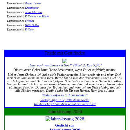
Themenbereich
Gottes Lamm
Themenbereich
Kreuzigung
Themenbereich
Jesus Christus
Themenbereich
Erlösung von Sünde
Themenbereich
Frieden
Themenbereich
Wille Gottes
Themenbereich
Erlöser
Friede mit Gott finden
„Lasst euch versöhnen mit Gott!“ (Bibel, 2. Kor. 5,20)"
Dieses kurze Gebet kann Deine Seele retten, wenn Du es aufrichtig meinst:
Lieber Jesus Christus, ich habe viele Fehler gemacht. Bitte vergib mir und nimm Dich
meiner an und komm in mein Herz. Werde Du ab jetzt der Herr meines Lebens. Ich will
an Dich glauben und Dir treu nachfolgen. Bitte heile mich und leite Du mich in allem.
Lass mich durch Dich zu einem neuen Menschen werden und schenke mir Deinen tiefen
göttlichen Frieden. Du hast den Tod besiegt und wenn ich an Dich glaube, sind mir
alle Sünden vergeben. Dafür danke ich Dir von Herzen, Herr Jesus. Amen
Weitere Infos zu "Christ werden"
Vortrag-Tipp: Eile, rette deine Seele!
Kurzbotschaft "Lass dich versöhnen mit Gott!"
Jahreslosung 2026
Gedicht zur
Jahreslosung 2026