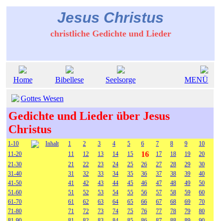
Jesus Christus
christliche Gedichte und Lieder
Home
Bibellese
Seelsorge
MENÜ
Gottes Wesen
Gedichte und Lieder über Jesus
Christus
1-10
Inhalt
1
2
3
4
5
6
7
8
9
10
16
11-20
11
12
13
14
15
17
18
19
20
21-30
21
22
23
24
25
26
27
28
29
30
31-40
31
32
33
34
35
36
37
38
39
40
41-50
41
42
43
44
45
46
47
48
49
50
51-60
51
52
53
54
55
56
57
58
59
60
61-70
61
62
63
64
65
66
67
68
69
70
71-80
71
72
73
74
75
76
77
78
79
80
81-90
81
82
83
84
85
86
87
88
89
90