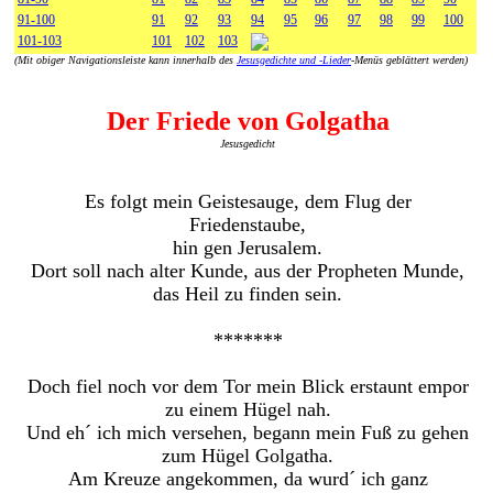
91-100
91
92
93
94
95
96
97
98
99
100
101-103
101
102
103
(Mit obiger Navigationsleiste kann innerhalb des
Jesusgedichte und -Lieder
-Menüs geblättert werden)
Der Friede von Golgatha
Jesusgedicht
Es folgt mein Geistesauge, dem Flug der
Friedenstaube,
hin gen Jerusalem.
Dort soll nach alter Kunde, aus der Propheten Munde,
das Heil zu finden sein.
*******
Doch fiel noch vor dem Tor mein Blick erstaunt empor
zu einem Hügel nah.
Und eh´ ich mich versehen, begann mein Fuß zu gehen
zum Hügel Golgatha.
Am Kreuze angekommen, da wurd´ ich ganz