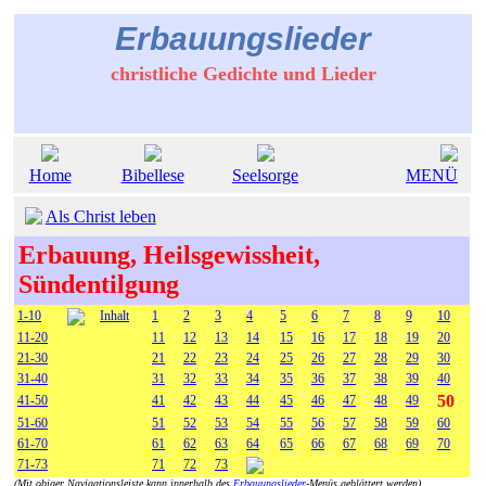
Erbauungslieder
christliche Gedichte und Lieder
Home
Bibellese
Seelsorge
MENÜ
Als Christ leben
Erbauung, Heilsgewissheit,
Sündentilgung
1-10
Inhalt
1
2
3
4
5
6
7
8
9
10
11-20
11
12
13
14
15
16
17
18
19
20
21-30
21
22
23
24
25
26
27
28
29
30
31-40
31
32
33
34
35
36
37
38
39
40
50
41-50
41
42
43
44
45
46
47
48
49
51-60
51
52
53
54
55
56
57
58
59
60
61-70
61
62
63
64
65
66
67
68
69
70
71-73
71
72
73
(Mit obiger Navigationsleiste kann innerhalb des
Erbauungslieder
-Menüs geblättert werden)