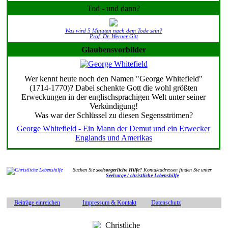
Tod - und dann?
Was wird 5 Minuten nach dem Tode sein?
Prof. Dr. Werner Gitt
Glaubensvorbilder
Wer kennt heute noch den Namen "George Whitefield"
(1714-1770)? Dabei schenkte Gott die wohl größten
Erweckungen in der englischsprachigen Welt unter seiner
Verkündigung!
Was war der Schlüssel zu diesen Segensströmen?
George Whitefield - Ein Mann der Demut und ein Erwecker
Englands und Amerikas
Suchen Sie
seelsorgerliche Hilfe
? Kontaktadressen finden Sie unter
Seelsorge / christliche Lebenshilfe
Beiträge einreichen
Impressum & Kontakt
Datenschutz