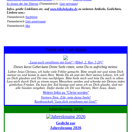
Es braust der See Tiberias
(Themenbereich:
Gott vertrauen
)
Infos, große Linklisten etc. auf
www.bibelglaube.de
zu weiteren Artikeln, Gedichten,
Liedern usw.:
Themenbereich
Nachfolge
Themenbereich
Gott anvertrauen
Themenbereich
Mut
Friede mit Gott finden
„Lasst euch versöhnen mit Gott!“ (Bibel, 2. Kor. 5,20)"
Dieses kurze Gebet kann Deine Seele retten, wenn Du es aufrichtig meinst:
Lieber Jesus Christus, ich habe viele Fehler gemacht. Bitte vergib mir und nimm Dich
meiner an und komm in mein Herz. Werde Du ab jetzt der Herr meines Lebens. Ich will
an Dich glauben und Dir treu nachfolgen. Bitte heile mich und leite Du mich in allem.
Lass mich durch Dich zu einem neuen Menschen werden und schenke mir Deinen tiefen
göttlichen Frieden. Du hast den Tod besiegt und wenn ich an Dich glaube, sind mir
alle Sünden vergeben. Dafür danke ich Dir von Herzen, Herr Jesus. Amen
Weitere Infos zu "Christ werden"
Vortrag-Tipp: Eile, rette deine Seele!
Kurzbotschaft "Lass dich versöhnen mit Gott!"
Jahreslosung 2026
Gedicht zur
Jahreslosung 2026