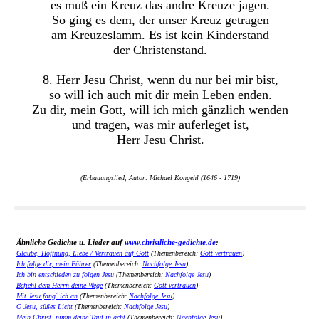
es muß ein Kreuz das andre Kreuze jagen.
So ging es dem, der unser Kreuz getragen
am Kreuzeslamm. Es ist kein Kinderstand
der Christenstand.
8. Herr Jesu Christ, wenn du nur bei mir bist,
so will ich auch mit dir mein Leben enden.
Zu dir, mein Gott, will ich mich gänzlich wenden
und tragen, was mir auferleget ist,
Herr Jesu Christ.
(Erbauungslied, Autor: Michael Kongehl (1646 - 1719)
Ähnliche Gedichte u. Lieder auf
www.christliche-gedichte.de
:
Glaube, Hoffnung, Liebe / Vertrauen auf Gott
(Themenbereich:
Gott vertrauen
)
Ich folge dir, mein Führer
(Themenbereich:
Nachfolge Jesu
)
Ich bin entschieden zu folgen Jesu
(Themenbereich:
Nachfolge Jesu
)
Befiehl dem Herrn deine Wege
(Themenbereich:
Gott vertrauen
)
Mit Jesu fang´ ich an
(Themenbereich:
Nachfolge Jesu
)
O Jesu, süßes Licht
(Themenbereich:
Nachfolge Jesu
)
Mein Christ, nimm deine Tauf in acht
(Themenbereich:
Nachfolge Jesu
)