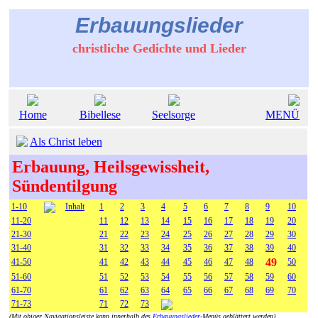
Erbauungslieder
christliche Gedichte und Lieder
Home
Bibellese
Seelsorge
MENÜ
Als Christ leben
Erbauung, Heilsgewissheit,
Sündentilgung
1-10
Inhalt
1
2
3
4
5
6
7
8
9
10
11-20
11
12
13
14
15
16
17
18
19
20
21-30
21
22
23
24
25
26
27
28
29
30
31-40
31
32
33
34
35
36
37
38
39
40
49
41-50
41
42
43
44
45
46
47
48
50
51-60
51
52
53
54
55
56
57
58
59
60
61-70
61
62
63
64
65
66
67
68
69
70
71-73
71
72
73
(Mit obiger Navigationsleiste kann innerhalb des
Erbauungslieder
-Menüs geblättert werden)