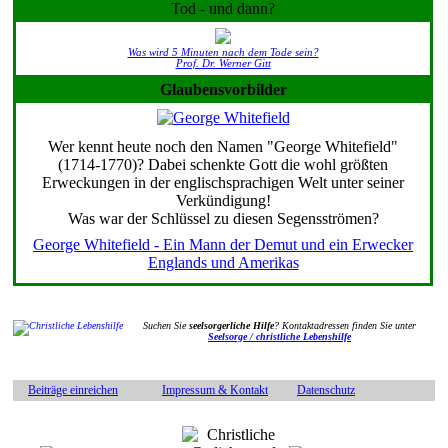
Tod - und dann?
Was wird 5 Minuten nach dem Tode sein?
Prof. Dr. Werner Gitt
Glaubensvorbilder
Wer kennt heute noch den Namen "George Whitefield"
(1714-1770)? Dabei schenkte Gott die wohl größten
Erweckungen in der englischsprachigen Welt unter seiner
Verkündigung!
Was war der Schlüssel zu diesen Segensströmen?
George Whitefield - Ein Mann der Demut und ein Erwecker
Englands und Amerikas
Suchen Sie
seelsorgerliche Hilfe
? Kontaktadressen finden Sie unter
Seelsorge / christliche Lebenshilfe
Beiträge einreichen
Impressum & Kontakt
Datenschutz