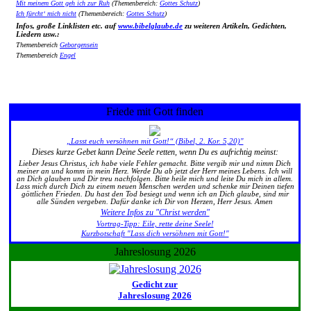
Mit meinem Gott geh ich zur Ruh
(Themenbereich:
Gottes Schutz
)
Ich fürcht‘ mich nicht
(Themenbereich:
Gottes Schutz
)
Infos, große Linklisten etc. auf
www.bibelglaube.de
zu weiteren Artikeln, Gedichten,
Liedern usw.:
Themenbereich
Geborgensein
Themenbereich
Engel
Friede mit Gott finden
„Lasst euch versöhnen mit Gott!“ (Bibel, 2. Kor. 5,20)"
Dieses kurze Gebet kann Deine Seele retten, wenn Du es aufrichtig meinst:
Lieber Jesus Christus, ich habe viele Fehler gemacht. Bitte vergib mir und nimm Dich
meiner an und komm in mein Herz. Werde Du ab jetzt der Herr meines Lebens. Ich will
an Dich glauben und Dir treu nachfolgen. Bitte heile mich und leite Du mich in allem.
Lass mich durch Dich zu einem neuen Menschen werden und schenke mir Deinen tiefen
göttlichen Frieden. Du hast den Tod besiegt und wenn ich an Dich glaube, sind mir
alle Sünden vergeben. Dafür danke ich Dir von Herzen, Herr Jesus. Amen
Weitere Infos zu "Christ werden"
Vortrag-Tipp: Eile, rette deine Seele!
Kurzbotschaft "Lass dich versöhnen mit Gott!"
Jahreslosung 2026
Gedicht zur
Jahreslosung 2026