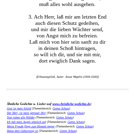
muß alles wohl ausgehen.
3. Ach Herr, laß mir am letzten End
auch diesen Schutz gedeihen,
und mir die lieben Wächter send,
von Angst mich zu befreien.
Laß mich von hier sein sanft zu dir
in deinen Schoß hintragen,
so will ich dir, und sie mit mir,
dort ewiglich Dank sagen.
(Erbauungslied, Autor: Josua Wegelin (1604-1640))
Ähnliche Gedichte u. Lieder auf
www.christliche-gedichte.de
:
Gott ist mein Schild
(Themenbereich:
Gottes Schutz
)
Der Herr, ist mein getreuer Hirt
(Themenbereich:
Gottes Schutz
)
Nun ruhen alle Wälder
(Themenbereich:
Gottes Schutz
)
Ich heb mein Augen sehnlich auf
(Themenbereich:
Gottes Schutz
)
Meine Freude fliegt zum Himmel empor
(Themenbereich:
Gottes Schutz
)
Heute dein Geburtstag ist
(Themenbereich:
Gottes Schutz
)