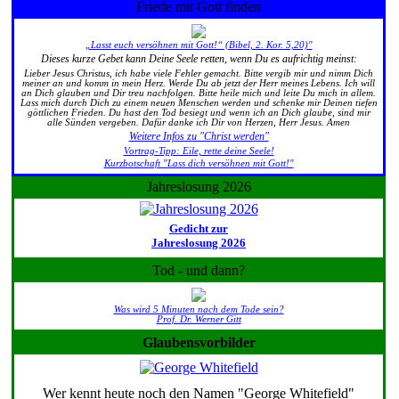
Friede mit Gott finden
„Lasst euch versöhnen mit Gott!“ (Bibel, 2. Kor. 5,20)"
Dieses kurze Gebet kann Deine Seele retten, wenn Du es aufrichtig meinst:
Lieber Jesus Christus, ich habe viele Fehler gemacht. Bitte vergib mir und nimm Dich
meiner an und komm in mein Herz. Werde Du ab jetzt der Herr meines Lebens. Ich will
an Dich glauben und Dir treu nachfolgen. Bitte heile mich und leite Du mich in allem.
Lass mich durch Dich zu einem neuen Menschen werden und schenke mir Deinen tiefen
göttlichen Frieden. Du hast den Tod besiegt und wenn ich an Dich glaube, sind mir
alle Sünden vergeben. Dafür danke ich Dir von Herzen, Herr Jesus. Amen
Weitere Infos zu "Christ werden"
Vortrag-Tipp: Eile, rette deine Seele!
Kurzbotschaft "Lass dich versöhnen mit Gott!"
Jahreslosung 2026
Gedicht zur
Jahreslosung 2026
Tod - und dann?
Was wird 5 Minuten nach dem Tode sein?
Prof. Dr. Werner Gitt
Glaubensvorbilder
Wer kennt heute noch den Namen "George Whitefield"