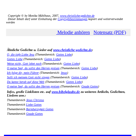
Copyright © by Monika Mühlhaus, 2007,
www.christliche-gedichte.de
Dieser Inhalt darf unter Einhaltung der
Copyrightbestimmungen
kopiert und weiterverwendet
werden
Melodie anhören
Notensatz (PDF)
Ähnliche Gedichte u. Lieder auf
www.christliche-gedichte.de
:
O, die tiefe Liebe Jesu
(Themenbereich:
Gottes Liebe
)
Gottes Liebe
(Themenbereich:
Gottes Liebe
)
Weine nicht, Gott lebet noch
(Themenbereich:
Gottes Liebe
)
O meine Seel, du sollst den Herren preisen
(Themenbereich:
Gottes Liebe
)
Ich folge dir, mein Führer
(Themenbereich:
Jesus
)
Sollt ich meinem Gott nicht singen
(Themenbereich:
Gottes Liebe
)
Du kamst herab auf diese Welt
(Themenbereich:
Gottes Liebe
)
O meine Seel, du sollst den Herren preisen
(Themenbereich:
Gnade Gottes
)
Infos, große Linklisten etc. auf
www.bibelglaube.de
zu weiteren Artikeln, Gedichten,
Liedern usw.:
Themenbereich
Jesus Christus
Themenbereich
Liebe Gottes
Themenbereich
Barmherzigkeit Gottes
Themenbereich
Gnade Gottes