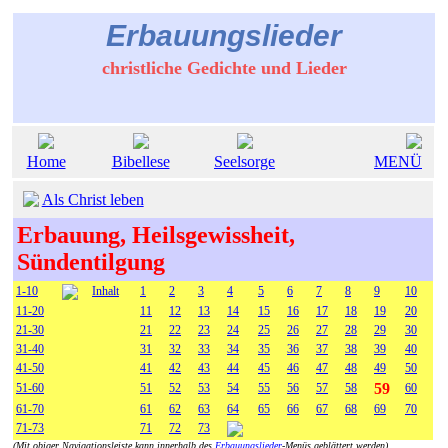
Erbauungslieder
christliche Gedichte und Lieder
Home
Bibellese
Seelsorge
MENÜ
Als Christ leben
Erbauung, Heilsgewissheit,
Sündentilgung
1-10
Inhalt
1
2
3
4
5
6
7
8
9
10
11-20
11
12
13
14
15
16
17
18
19
20
21-30
21
22
23
24
25
26
27
28
29
30
31-40
31
32
33
34
35
36
37
38
39
40
41-50
41
42
43
44
45
46
47
48
49
50
59
51-60
51
52
53
54
55
56
57
58
60
61-70
61
62
63
64
65
66
67
68
69
70
71-73
71
72
73
(Mit obiger Navigationsleiste kann innerhalb des
Erbauungslieder
-Menüs geblättert werden)