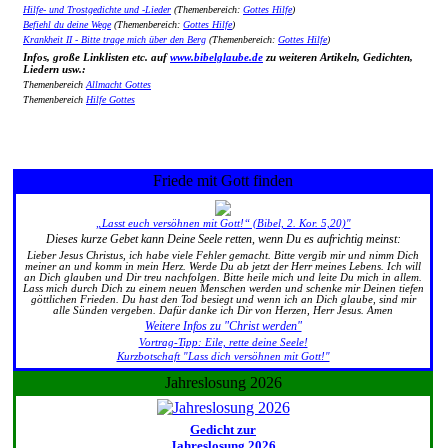
Hilfe- und Trostgedichte und -Lieder
(Themenbereich:
Gottes Hilfe
)
Befiehl du deine Wege
(Themenbereich:
Gottes Hilfe
)
Krankheit II - Bitte trage mich über den Berg
(Themenbereich:
Gottes Hilfe
)
Infos, große Linklisten etc. auf
www.bibelglaube.de
zu weiteren Artikeln, Gedichten,
Liedern usw.:
Themenbereich
Allmacht Gottes
Themenbereich
Hilfe Gottes
Friede mit Gott finden
„Lasst euch versöhnen mit Gott!“ (Bibel, 2. Kor. 5,20)"
Dieses kurze Gebet kann Deine Seele retten, wenn Du es aufrichtig meinst:
Lieber Jesus Christus, ich habe viele Fehler gemacht. Bitte vergib mir und nimm Dich
meiner an und komm in mein Herz. Werde Du ab jetzt der Herr meines Lebens. Ich will
an Dich glauben und Dir treu nachfolgen. Bitte heile mich und leite Du mich in allem.
Lass mich durch Dich zu einem neuen Menschen werden und schenke mir Deinen tiefen
göttlichen Frieden. Du hast den Tod besiegt und wenn ich an Dich glaube, sind mir
alle Sünden vergeben. Dafür danke ich Dir von Herzen, Herr Jesus. Amen
Weitere Infos zu "Christ werden"
Vortrag-Tipp: Eile, rette deine Seele!
Kurzbotschaft "Lass dich versöhnen mit Gott!"
Jahreslosung 2026
Gedicht zur
Jahreslosung 2026