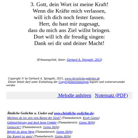
3. Gott, dein Wort ist meine Kraft!
Wenn die Kräfte mich verlassen,
will ich dich noch fester fassen.
Herr, du hast mir zugesagt,
dass du mich ans Ziel willst bringen.
Dort will ich dir freudig singen:
Dank sei dir und deiner Macht!
(Erbauungslied, Autor:
Gerhard A. Spingath, 2013
)
Copyright © by Gerhard A. Spingath, 2013,
www.christliche-gedichte.de
Dieser Inhalt darf unter Einhaltung der
Copyrightbestimmungen
kopiert und weiterverwendet
werden
Melodie anhören
Notensatz (PDF)
Ähnliche Gedichte u. Lieder auf
www.christliche-gedichte.de
:
Möchtest du los sein vom Banne der Sünd?
(Themenbereich:
Kraft Gottes
)
Gebetserhörung und doch keine Umkehr
(Themenbereich:
Gottes Hilfe
)
Getäuscht?
(Themenbereich:
Gottes Hilfe
)
Befiehl du deine Wege
(Themenbereich:
Gottes Hilfe
)
Der Kampf ist mein!
(Themenbereich:
Gottes Hilfe
)