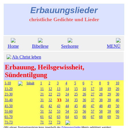
Erbauungslieder
christliche Gedichte und Lieder
Home
Bibellese
Seelsorge
MENÜ
Als Christ leben
Erbauung, Heilsgewissheit,
Sündentilgung
1-10
Inhalt
1
2
3
4
5
6
7
8
9
10
11-20
11
12
13
14
15
16
17
18
19
20
21-30
21
22
23
24
25
26
27
28
29
30
33
31-40
31
32
34
35
36
37
38
39
40
41-50
41
42
43
44
45
46
47
48
49
50
51-60
51
52
53
54
55
56
57
58
59
60
61-70
61
62
63
64
65
66
67
68
69
70
71-73
71
72
73
(Mit obiger Navigationsleiste kann innerhalb des
Erbauungslieder
-Menüs geblättert werden)