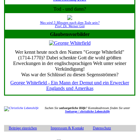
Tod - und dann?
Was wird 5 Minuten nach dem Tode sein?
Prof. Dr. Werner Gitt
Glaubensvorbilder
Wer kennt heute noch den Namen "George Whitefield"
(1714-1770)? Dabei schenkte Gott die wohl größten
Erweckungen in der englischsprachigen Welt unter seiner
Verkündigung!
Was war der Schlüssel zu diesen Segensströmen?
George Whitefield - Ein Mann der Demut und ein Erwecker
Englands und Amerikas
Suchen Sie
seelsorgerliche Hilfe
? Kontaktadressen finden Sie unter
Seelsorge / christliche Lebenshilfe
Beiträge einreichen
Impressum & Kontakt
Datenschutz