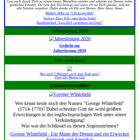
Lass mich durch Dich zu einem neuen Menschen werden und schenke mir Deinen tiefen
göttlichen Frieden. Du hast den Tod besiegt und wenn ich an Dich glaube, sind mir
alle Sünden vergeben. Dafür danke ich Dir von Herzen, Herr Jesus. Amen
Weitere Infos zu "Christ werden"
Vortrag-Tipp: Eile, rette deine Seele!
Kurzbotschaft "Lass dich versöhnen mit Gott!"
Jahreslosung 2026
Gedicht zur
Jahreslosung 2026
Tod - und dann?
Was wird 5 Minuten nach dem Tode sein?
Prof. Dr. Werner Gitt
Glaubensvorbilder
Wer kennt heute noch den Namen "George Whitefield"
(1714-1770)? Dabei schenkte Gott die wohl größten
Erweckungen in der englischsprachigen Welt unter seiner
Verkündigung!
Was war der Schlüssel zu diesen Segensströmen?
George Whitefield - Ein Mann der Demut und ein Erwecker
Englands und Amerikas