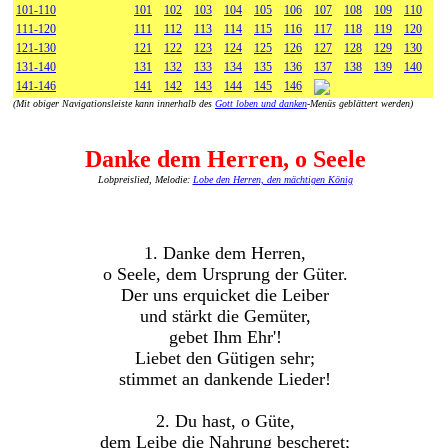
101-110
101
102
103
104
105
106
107
108
109
110
111-120
111
112
113
114
115
116
117
118
119
120
121-130
121
122
123
124
125
126
127
128
129
130
131-140
131
132
133
134
135
136
137
138
139
140
141-146
141
142
143
144
145
146
(Mit obiger Navigationsleiste kann innerhalb des
Gott loben und danken
-Menüs geblättert werden)
Danke dem Herren, o Seele
Lobpreislied, Melodie:
Lobe den Herren, den mächtigen König
1. Danke dem Herren,
o Seele, dem Ursprung der Güter.
Der uns erquicket die Leiber
und stärkt die Gemüter,
gebet Ihm Ehr'!
Liebet den Gütigen sehr;
stimmet an dankende Lieder!
2. Du hast, o Güte,
dem Leibe die Nahrung bescheret;