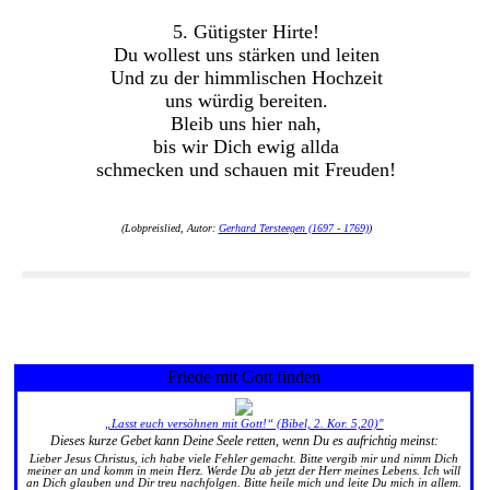
5. Gütigster Hirte!
Du wollest uns stärken und leiten
Und zu der himmlischen Hochzeit
uns würdig bereiten.
Bleib uns hier nah,
bis wir Dich ewig allda
schmecken und schauen mit Freuden!
(Lobpreislied, Autor:
Gerhard Tersteegen (1697 - 1769)
)
Friede mit Gott finden
„Lasst euch versöhnen mit Gott!“ (Bibel, 2. Kor. 5,20)"
Dieses kurze Gebet kann Deine Seele retten, wenn Du es aufrichtig meinst:
Lieber Jesus Christus, ich habe viele Fehler gemacht. Bitte vergib mir und nimm Dich
meiner an und komm in mein Herz. Werde Du ab jetzt der Herr meines Lebens. Ich will
an Dich glauben und Dir treu nachfolgen. Bitte heile mich und leite Du mich in allem.