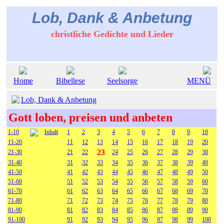
Lob, Dank & Anbetung
christliche Gedichte und Lieder
Home
Bibellese
Seelsorge
MENÜ
Lob, Dank & Anbetung
Gott loben, preisen und anbeten
1-10
Inhalt
1
2
3
4
5
6
7
8
9
10
11-20
11
12
13
14
15
16
17
18
19
20
23
21-30
21
22
24
25
26
27
28
29
30
31-40
31
32
33
34
35
36
37
38
39
40
41-50
41
42
43
44
45
46
47
48
49
50
51-60
51
52
53
54
55
56
57
58
59
60
61-70
61
62
63
64
65
66
67
68
69
70
71-80
71
72
73
74
75
76
77
78
79
80
81-90
81
82
83
84
85
86
87
88
89
90
91-100
91
92
93
94
95
96
97
98
99
100