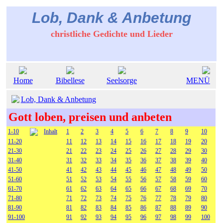
Lob, Dank & Anbetung
christliche Gedichte und Lieder
Home
Bibellese
Seelsorge
MENÜ
Lob, Dank & Anbetung
Gott loben, preisen und anbeten
1-10
Inhalt
1
2
3
4
5
6
7
8
9
10
11-20
11
12
13
14
15
16
17
18
19
20
21-30
21
22
23
24
25
26
27
28
29
30
31-40
31
32
33
34
35
36
37
38
39
40
41-50
41
42
43
44
45
46
47
48
49
50
51-60
51
52
53
54
55
56
57
58
59
60
61-70
61
62
63
64
65
66
67
68
69
70
71-80
71
72
73
74
75
76
77
78
79
80
81-90
81
82
83
84
85
86
87
88
89
90
91-100
91
92
93
94
95
96
97
98
99
100