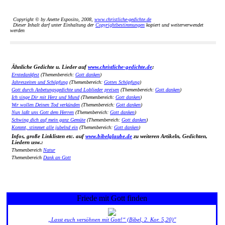
Copyright © by Anette Esposito, 2008,
www.christliche-gedichte.de
Dieser Inhalt darf unter Einhaltung der
Copyrightbestimmungen
kopiert und weiterverwendet
werden
Ähnliche Gedichte u. Lieder auf
www.christliche-gedichte.de
:
Erntedankfest
(Themenbereich:
Gott danken
)
Jahreszeiten und Schöpfung
(Themenbereich:
Gottes Schöpfung
)
Gott durch Anbetungsgedichte und Loblieder preisen
(Themenbereich:
Gott danken
)
Ich singe Dir mit Herz und Mund
(Themenbereich:
Gott danken
)
Wir wollen Deinen Tod verkünden
(Themenbereich:
Gott danken
)
Nun laßt uns Gott dem Herren
(Themenbereich:
Gott danken
)
Schwing dich auf mein ganz Gemüte
(Themenbereich:
Gott danken
)
Kommt, stimmet alle jubelnd ein
(Themenbereich:
Gott danken
)
Infos, große Linklisten etc. auf
www.bibelglaube.de
zu weiteren Artikeln, Gedichten,
Liedern usw.:
Themenbereich
Natur
Themenbereich
Dank an Gott
Friede mit Gott finden
„Lasst euch versöhnen mit Gott!“ (Bibel, 2. Kor. 5,20)"