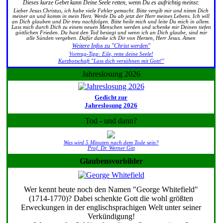
Dieses kurze Gebet kann Deine Seele retten, wenn Du es aufrichtig meinst:
Lieber Jesus Christus, ich habe viele Fehler gemacht. Bitte vergib mir und nimm Dich
meiner an und komm in mein Herz. Werde Du ab jetzt der Herr meines Lebens. Ich will
an Dich glauben und Dir treu nachfolgen. Bitte heile mich und leite Du mich in allem.
Lass mich durch Dich zu einem neuen Menschen werden und schenke mir Deinen tiefen
göttlichen Frieden. Du hast den Tod besiegt und wenn ich an Dich glaube, sind mir
alle Sünden vergeben. Dafür danke ich Dir von Herzen, Herr Jesus. Amen
Weitere Infos zu "Christ werden"
Vortrag-Tipp: Eile, rette deine Seele!
Kurzbotschaft "Lass dich versöhnen mit Gott!"
Jahreslosung 2026
Gedicht zur
Jahreslosung 2026
Tod - und dann?
Was wird 5 Minuten nach dem Tode sein?
Prof. Dr. Werner Gitt
Glaubensvorbilder
Wer kennt heute noch den Namen "George Whitefield"
(1714-1770)? Dabei schenkte Gott die wohl größten
Erweckungen in der englischsprachigen Welt unter seiner
Verkündigung!