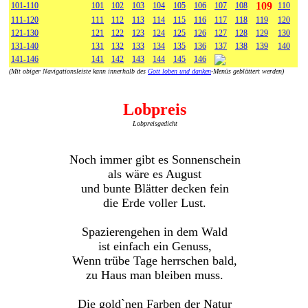
109
101-110
101
102
103
104
105
106
107
108
110
111-120
111
112
113
114
115
116
117
118
119
120
121-130
121
122
123
124
125
126
127
128
129
130
131-140
131
132
133
134
135
136
137
138
139
140
141-146
141
142
143
144
145
146
(Mit obiger Navigationsleiste kann innerhalb des
Gott loben und danken
-Menüs geblättert werden)
Lobpreis
Lobpreisgedicht
Noch immer gibt es Sonnenschein
als wäre es August
und bunte Blätter decken fein
die Erde voller Lust.
Spazierengehen in dem Wald
ist einfach ein Genuss,
Wenn trübe Tage herrschen bald,
zu Haus man bleiben muss.
Die gold`nen Farben der Natur