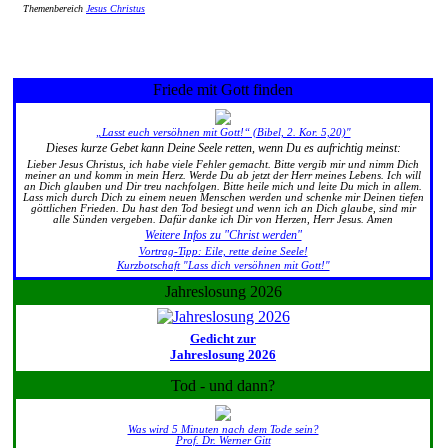
Themenbereich
Jesus Christus
Friede mit Gott finden
„Lasst euch versöhnen mit Gott!“ (Bibel, 2. Kor. 5,20)"
Dieses kurze Gebet kann Deine Seele retten, wenn Du es aufrichtig meinst:
Lieber Jesus Christus, ich habe viele Fehler gemacht. Bitte vergib mir und nimm Dich
meiner an und komm in mein Herz. Werde Du ab jetzt der Herr meines Lebens. Ich will
an Dich glauben und Dir treu nachfolgen. Bitte heile mich und leite Du mich in allem.
Lass mich durch Dich zu einem neuen Menschen werden und schenke mir Deinen tiefen
göttlichen Frieden. Du hast den Tod besiegt und wenn ich an Dich glaube, sind mir
alle Sünden vergeben. Dafür danke ich Dir von Herzen, Herr Jesus. Amen
Weitere Infos zu "Christ werden"
Vortrag-Tipp: Eile, rette deine Seele!
Kurzbotschaft "Lass dich versöhnen mit Gott!"
Jahreslosung 2026
Gedicht zur
Jahreslosung 2026
Tod - und dann?
Was wird 5 Minuten nach dem Tode sein?
Prof. Dr. Werner Gitt