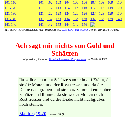
101-110
101
102
103
104
105
106
107
108
109
110
111-120
111
112
113
114
115
116
117
118
119
120
121-130
121
122
123
124
125
126
127
128
129
130
131-140
131
132
133
134
135
136
137
138
139
140
141-146
141
142
143
144
145
146
(Mit obiger Navigationsleiste kann innerhalb des
Gott loben und danken
-Menüs geblättert werden)
Ach sagt mir nichts von Gold und
Schätzen
Lobpreislied, Melodie:
O daß ich tausend Zungen hätte
zu Matth. 6,19-20
Ihr sollt euch nicht Schätze sammeln auf Erden, da
sie die Motten und der Rost fressen und da die
Diebe nachgraben und stehlen. Sammelt euch aber
Schätze im Himmel, da sie weder Motten noch
Rost fressen und da die Diebe nicht nachgraben
noch stehlen.
Matth. 6,19-20
(Luther 1912)