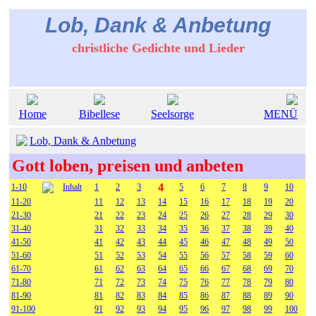
Lob, Dank & Anbetung
christliche Gedichte und Lieder
Home
Bibellese
Seelsorge
MENÜ
Lob, Dank & Anbetung
Gott loben, preisen und anbeten
4
1-10
Inhalt
1
2
3
5
6
7
8
9
10
11-20
11
12
13
14
15
16
17
18
19
20
21-30
21
22
23
24
25
26
27
28
29
30
31-40
31
32
33
34
35
36
37
38
39
40
41-50
41
42
43
44
45
46
47
48
49
50
51-60
51
52
53
54
55
56
57
58
59
60
61-70
61
62
63
64
65
66
67
68
69
70
71-80
71
72
73
74
75
76
77
78
79
80
81-90
81
82
83
84
85
86
87
88
89
90
91-100
91
92
93
94
95
96
97
98
99
100