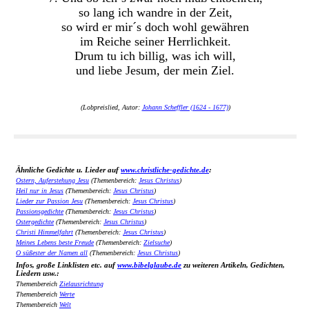
so lang ich wandre in der Zeit,
so wird er mir´s doch wohl gewähren
im Reiche seiner Herrlichkeit.
Drum tu ich billig, was ich will,
und liebe Jesum, der mein Ziel.
(Lobpreislied, Autor:
Johann Scheffler (1624 - 1677)
)
Ähnliche Gedichte u. Lieder auf
www.christliche-gedichte.de
:
Ostern, Auferstehung Jesu
(Themenbereich:
Jesus Christus
)
Heil nur in Jesus
(Themenbereich:
Jesus Christus
)
Lieder zur Passion Jesu
(Themenbereich:
Jesus Christus
)
Passionsgedichte
(Themenbereich:
Jesus Christus
)
Ostergedichte
(Themenbereich:
Jesus Christus
)
Christi Himmelfahrt
(Themenbereich:
Jesus Christus
)
Meines Lebens beste Freude
(Themenbereich:
Zielsuche
)
O süßester der Namen all
(Themenbereich:
Jesus Christus
)
Infos, große Linklisten etc. auf
www.bibelglaube.de
zu weiteren Artikeln, Gedichten,
Liedern usw.:
Themenbereich
Zielausrichtung
Themenbereich
Werte
Themenbereich
Welt