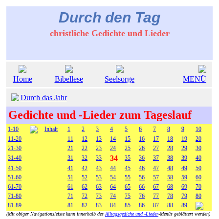
Durch den Tag
christliche Gedichte und Lieder
Home
Bibellese
Seelsorge
MENÜ
Durch das Jahr
Gedichte und -Lieder zum Tageslauf
1-10
Inhalt
1
2
3
4
5
6
7
8
9
10
11-20
11
12
13
14
15
16
17
18
19
20
21-30
21
22
23
24
25
26
27
28
29
30
34
31-40
31
32
33
35
36
37
38
39
40
41-50
41
42
43
44
45
46
47
48
49
50
51-60
51
52
53
54
55
56
57
58
59
60
61-70
61
62
63
64
65
66
67
68
69
70
71-80
71
72
73
74
75
76
77
78
79
80
81-89
81
82
83
84
85
86
87
88
89
(Mit obiger Navigationsleiste kann innerhalb des
Alltagsgediche und -Lieder
-Menüs geblättert werden)