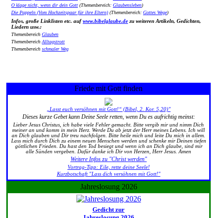
O klage nicht, wenn dir dein Gott
(Themenbereich:
Glaubensleben
)
Die Pappeln (Vom Hochzeitspaar für ihre Eltern)
(Themenbereich:
Gottes Wege
)
Infos, große Linklisten etc. auf
www.bibelglaube.de
zu weiteren Artikeln, Gedichten,
Liedern usw.:
Themenbereich
Glauben
Themenbereich
Alltagstrott
Themenbereich
schmaler Weg
Friede mit Gott finden
„Lasst euch versöhnen mit Gott!“ (Bibel, 2. Kor. 5,20)"
Dieses kurze Gebet kann Deine Seele retten, wenn Du es aufrichtig meinst:
Lieber Jesus Christus, ich habe viele Fehler gemacht. Bitte vergib mir und nimm Dich
meiner an und komm in mein Herz. Werde Du ab jetzt der Herr meines Lebens. Ich will
an Dich glauben und Dir treu nachfolgen. Bitte heile mich und leite Du mich in allem.
Lass mich durch Dich zu einem neuen Menschen werden und schenke mir Deinen tiefen
göttlichen Frieden. Du hast den Tod besiegt und wenn ich an Dich glaube, sind mir
alle Sünden vergeben. Dafür danke ich Dir von Herzen, Herr Jesus. Amen
Weitere Infos zu "Christ werden"
Vortrag-Tipp: Eile, rette deine Seele!
Kurzbotschaft "Lass dich versöhnen mit Gott!"
Jahreslosung 2026
Gedicht zur
Jahreslosung 2026