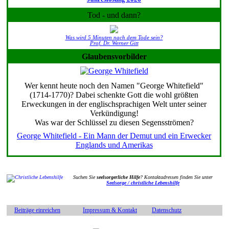
Tod - und dann?
Was wird 5 Minuten nach dem Tode sein?
Prof. Dr. Werner Gitt
Glaubensvorbilder
Wer kennt heute noch den Namen "George Whitefield"
(1714-1770)? Dabei schenkte Gott die wohl größten
Erweckungen in der englischsprachigen Welt unter seiner
Verkündigung!
Was war der Schlüssel zu diesen Segensströmen?
George Whitefield - Ein Mann der Demut und ein Erwecker
Englands und Amerikas
Suchen Sie
seelsorgerliche Hilfe
? Kontaktadressen finden Sie unter
Seelsorge / christliche Lebenshilfe
Beiträge einreichen
Impressum & Kontakt
Datenschutz