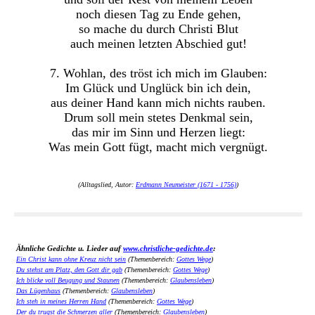
noch diesen Tag zu Ende gehen,
so mache du durch Christi Blut
auch meinen letzten Abschied gut!
7. Wohlan, des tröst ich mich im Glauben:
Im Glück und Unglück bin ich dein,
aus deiner Hand kann mich nichts rauben.
Drum soll mein stetes Denkmal sein,
das mir im Sinn und Herzen liegt:
Was mein Gott fügt, macht mich vergnügt.
(Alltagslied, Autor:
Erdmann Neumeister (1671 - 1756)
)
Ähnliche Gedichte u. Lieder auf
www.christliche-gedichte.de
:
Ein Christ kann ohne Kreuz nicht sein
(Themenbereich:
Gottes Wege
)
Du stehst am Platz, den Gott dir gab
(Themenbereich:
Gottes Wege
)
Ich blicke voll Beugung und Staunen
(Themenbereich:
Glaubensleben
)
Das Lügenhaus
(Themenbereich:
Glaubensleben
)
Ich steh in meines Herren Hand
(Themenbereich:
Gottes Wege
)
Der du trugst die Schmerzen aller
(Themenbereich:
Glaubensleben
)