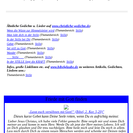
Ähnliche Gedichte u. Lieder auf
www.christliche-gedichte.de
:
Wenn die Wüste zur Himmelsleiter wird
(Themenbereich:
Stille
)
Man lobt dich in der Stille
(Themenbereich:
Stille
)
In der Stille bei Dir
(Themenbereich:
Stille
)
Gebet
(Themenbereich:
Stille
)
Sei still zu Gott
(Themenbereich:
Stille
)
Wunder
(Themenbereich:
Stille
)
. . . Stille . . .
(Themenbereich:
Stille
)
In der STILLE liegt die KRAFT
(Themenbereich:
Stille
)
Infos, große Linklisten etc. auf
www.bibelglaube.de
zu weiteren Artikeln, Gedichten,
Liedern usw.:
Themenbereich
Stille
Friede mit Gott finden
„Lasst euch versöhnen mit Gott!“ (Bibel, 2. Kor. 5,20)"
Dieses kurze Gebet kann Deine Seele retten, wenn Du es aufrichtig meinst:
Lieber Jesus Christus, ich habe viele Fehler gemacht. Bitte vergib mir und nimm Dich
meiner an und komm in mein Herz. Werde Du ab jetzt der Herr meines Lebens. Ich will
an Dich glauben und Dir treu nachfolgen. Bitte heile mich und leite Du mich in allem.
Lass mich durch Dich zu einem neuen Menschen werden und schenke mir Deinen tiefen