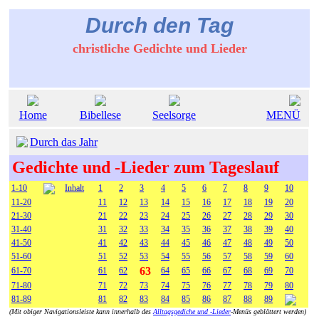
Durch den Tag
christliche Gedichte und Lieder
Home
Bibellese
Seelsorge
MENÜ
Durch das Jahr
Gedichte und -Lieder zum Tageslauf
1-10
Inhalt
1
2
3
4
5
6
7
8
9
10
11-20
11
12
13
14
15
16
17
18
19
20
21-30
21
22
23
24
25
26
27
28
29
30
31-40
31
32
33
34
35
36
37
38
39
40
41-50
41
42
43
44
45
46
47
48
49
50
51-60
51
52
53
54
55
56
57
58
59
60
63
61-70
61
62
64
65
66
67
68
69
70
71-80
71
72
73
74
75
76
77
78
79
80
81-89
81
82
83
84
85
86
87
88
89
(Mit obiger Navigationsleiste kann innerhalb des
Alltagsgediche und -Lieder
-Menüs geblättert werden)