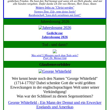
göttlichen Frieden. Du hast den Tod besiegt und wenn ich an Dich glaube, sind mir
alle Sünden vergeben. Dafür danke ich Dir von Herzen, Herr Jesus. Amen
Weitere Infos zu "Christ werden"
Vortrag-Tipp: Eile, rette deine Seele!
Kurzbotschaft "Lass dich versöhnen mit Gott!"
Jahreslosung 2026
Gedicht zur
Jahreslosung 2026
Tod - und dann?
Was wird 5 Minuten nach dem Tode sein?
Prof. Dr. Werner Gitt
Glaubensvorbilder
Wer kennt heute noch den Namen "George Whitefield"
(1714-1770)? Dabei schenkte Gott die wohl größten
Erweckungen in der englischsprachigen Welt unter seiner
Verkündigung!
Was war der Schlüssel zu diesen Segensströmen?
George Whitefield - Ein Mann der Demut und ein Erwecker
Englands und Amerikas