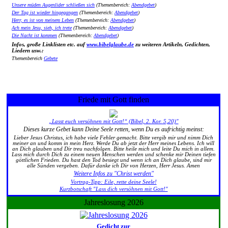
Unsere müden Augenlider schließen sich
(Themenbereich:
Abendgebet
)
Der Tag ist wieder hingegangen
(Themenbereich:
Abendgebet
)
Herr, es ist von meinem Leben
(Themenbereich:
Abendgebet
)
Ach mein Jesu, sieh, ich trete
(Themenbereich:
Abendgebet
)
Die Nacht ist kommen
(Themenbereich:
Abendgebet
)
Infos, große Linklisten etc. auf
www.bibelglaube.de
zu weiteren Artikeln, Gedichten,
Liedern usw.:
Themenbereich
Gebete
Friede mit Gott finden
„Lasst euch versöhnen mit Gott!“ (Bibel, 2. Kor. 5,20)"
Dieses kurze Gebet kann Deine Seele retten, wenn Du es aufrichtig meinst:
Lieber Jesus Christus, ich habe viele Fehler gemacht. Bitte vergib mir und nimm Dich
meiner an und komm in mein Herz. Werde Du ab jetzt der Herr meines Lebens. Ich will
an Dich glauben und Dir treu nachfolgen. Bitte heile mich und leite Du mich in allem.
Lass mich durch Dich zu einem neuen Menschen werden und schenke mir Deinen tiefen
göttlichen Frieden. Du hast den Tod besiegt und wenn ich an Dich glaube, sind mir
alle Sünden vergeben. Dafür danke ich Dir von Herzen, Herr Jesus. Amen
Weitere Infos zu "Christ werden"
Vortrag-Tipp: Eile, rette deine Seele!
Kurzbotschaft "Lass dich versöhnen mit Gott!"
Jahreslosung 2026
Gedicht zur