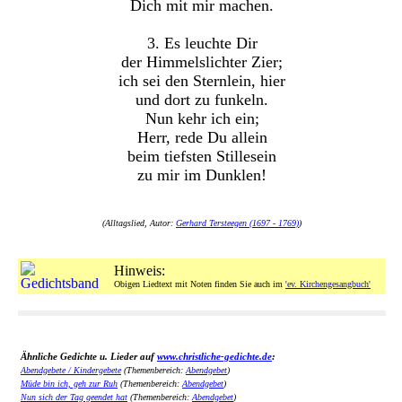
Dich mit mir machen.
3. Es leuchte Dir
der Himmelslichter Zier;
ich sei den Sternlein, hier
und dort zu funkeln.
Nun kehr ich ein;
Herr, rede Du allein
beim tiefsten Stillesein
zu mir im Dunklen!
(Alltagslied, Autor:
Gerhard Tersteegen (1697 - 1769)
)
Hinweis:
Obigen Liedtext mit Noten finden Sie auch im
'ev. Kirchengesangbuch'
Ähnliche Gedichte u. Lieder auf
www.christliche-gedichte.de
:
Abendgebete / Kindergebete
(Themenbereich:
Abendgebet
)
Müde bin ich, geh zur Ruh
(Themenbereich:
Abendgebet
)
Nun sich der Tag geendet hat
(Themenbereich:
Abendgebet
)