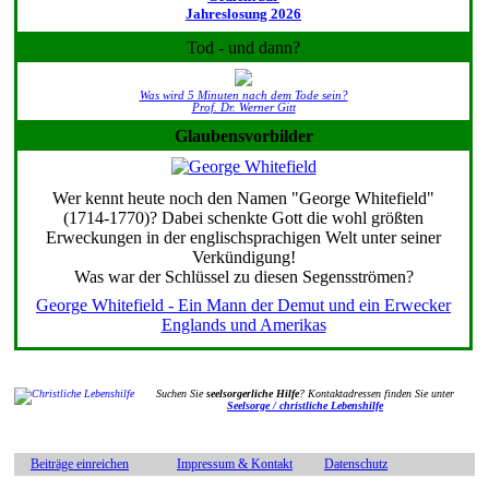
Jahreslosung 2026
Tod - und dann?
Was wird 5 Minuten nach dem Tode sein?
Prof. Dr. Werner Gitt
Glaubensvorbilder
Wer kennt heute noch den Namen "George Whitefield"
(1714-1770)? Dabei schenkte Gott die wohl größten
Erweckungen in der englischsprachigen Welt unter seiner
Verkündigung!
Was war der Schlüssel zu diesen Segensströmen?
George Whitefield - Ein Mann der Demut und ein Erwecker
Englands und Amerikas
Suchen Sie
seelsorgerliche Hilfe
? Kontaktadressen finden Sie unter
Seelsorge / christliche Lebenshilfe
Beiträge einreichen
Impressum & Kontakt
Datenschutz