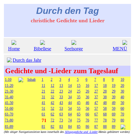
Durch den Tag
christliche Gedichte und Lieder
Home
Bibellese
Seelsorge
MENÜ
Durch das Jahr
Gedichte und -Lieder zum Tageslauf
1-10
Inhalt
1
2
3
4
5
6
7
8
9
10
11-20
11
12
13
14
15
16
17
18
19
20
21-30
21
22
23
24
25
26
27
28
29
30
31-40
31
32
33
34
35
36
37
38
39
40
41-50
41
42
43
44
45
46
47
48
49
50
51-60
51
52
53
54
55
56
57
58
59
60
61-70
61
62
63
64
65
66
67
68
69
70
71
71-80
72
73
74
75
76
77
78
79
80
81-89
81
82
83
84
85
86
87
88
89
(Mit obiger Navigationsleiste kann innerhalb des
Alltagsgediche und -Lieder
-Menüs geblättert werden)