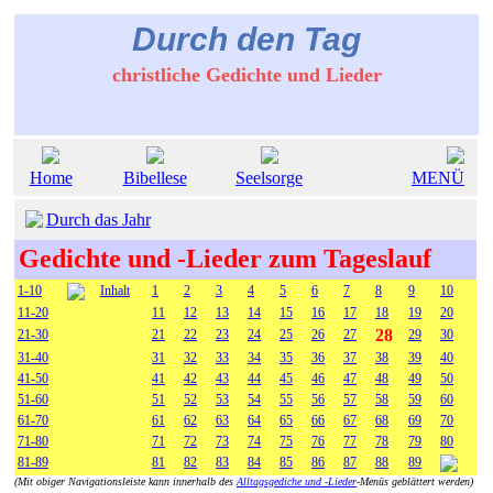
Durch den Tag
christliche Gedichte und Lieder
Home
Bibellese
Seelsorge
MENÜ
Durch das Jahr
Gedichte und -Lieder zum Tageslauf
1-10
Inhalt
1
2
3
4
5
6
7
8
9
10
11-20
11
12
13
14
15
16
17
18
19
20
28
21-30
21
22
23
24
25
26
27
29
30
31-40
31
32
33
34
35
36
37
38
39
40
41-50
41
42
43
44
45
46
47
48
49
50
51-60
51
52
53
54
55
56
57
58
59
60
61-70
61
62
63
64
65
66
67
68
69
70
71-80
71
72
73
74
75
76
77
78
79
80
81-89
81
82
83
84
85
86
87
88
89
(Mit obiger Navigationsleiste kann innerhalb des
Alltagsgediche und -Lieder
-Menüs geblättert werden)