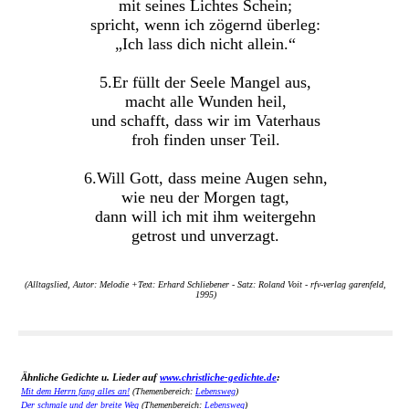
mit seines Lichtes Schein;
spricht, wenn ich zögernd überleg:
„Ich lass dich nicht allein.“
5.Er füllt der Seele Mangel aus,
macht alle Wunden heil,
und schafft, dass wir im Vaterhaus
froh finden unser Teil.
6.Will Gott, dass meine Augen sehn,
wie neu der Morgen tagt,
dann will ich mit ihm weitergehn
getrost und unverzagt.
(Alltagslied, Autor: Melodie +Text: Erhard Schliebener - Satz: Roland Voit - rfv-verlag garenfeld,
1995)
Ähnliche Gedichte u. Lieder auf
www.christliche-gedichte.de
:
Mit dem Herrn fang alles an!
(Themenbereich:
Lebensweg
)
Der schmale und der breite Weg
(Themenbereich:
Lebensweg
)