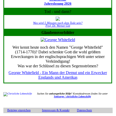
Jahreslosung 2026
Tod - und dann?
Was wird 5 Minuten nach dem Tode sein?
Prof. Dr. Werner Gitt
Glaubensvorbilder
Wer kennt heute noch den Namen "George Whitefield"
(1714-1770)? Dabei schenkte Gott die wohl größten
Erweckungen in der englischsprachigen Welt unter seiner
Verkündigung!
Was war der Schlüssel zu diesen Segensströmen?
George Whitefield - Ein Mann der Demut und ein Erwecker
Englands und Amerikas
Suchen Sie
seelsorgerliche Hilfe
? Kontaktadressen finden Sie unter
Seelsorge / christliche Lebenshilfe
Beiträge einreichen
Impressum & Kontakt
Datenschutz