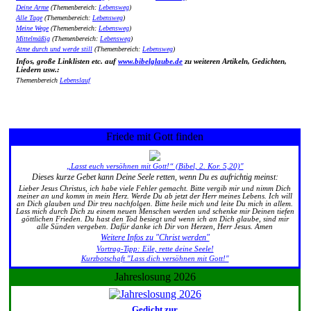
Deine Arme
(Themenbereich:
Lebensweg
)
Alle Tage
(Themenbereich:
Lebensweg
)
Meine Wege
(Themenbereich:
Lebensweg
)
Mittelmäßig
(Themenbereich:
Lebensweg
)
Atme durch und werde still
(Themenbereich:
Lebensweg
)
Infos, große Linklisten etc. auf
www.bibelglaube.de
zu weiteren Artikeln, Gedichten,
Liedern usw.:
Themenbereich
Lebenslauf
Friede mit Gott finden
„Lasst euch versöhnen mit Gott!“ (Bibel, 2. Kor. 5,20)"
Dieses kurze Gebet kann Deine Seele retten, wenn Du es aufrichtig meinst:
Lieber Jesus Christus, ich habe viele Fehler gemacht. Bitte vergib mir und nimm Dich
meiner an und komm in mein Herz. Werde Du ab jetzt der Herr meines Lebens. Ich will
an Dich glauben und Dir treu nachfolgen. Bitte heile mich und leite Du mich in allem.
Lass mich durch Dich zu einem neuen Menschen werden und schenke mir Deinen tiefen
göttlichen Frieden. Du hast den Tod besiegt und wenn ich an Dich glaube, sind mir
alle Sünden vergeben. Dafür danke ich Dir von Herzen, Herr Jesus. Amen
Weitere Infos zu "Christ werden"
Vortrag-Tipp: Eile, rette deine Seele!
Kurzbotschaft "Lass dich versöhnen mit Gott!"
Jahreslosung 2026
Gedicht zur