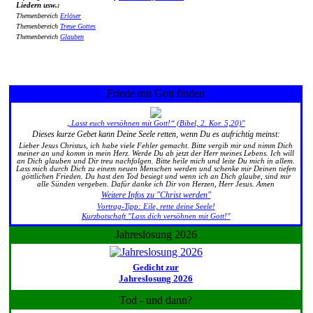
Liedern usw.:
Themenbereich
Erlöser
Themenbereich
Treue Gottes
Themenbereich
Glauben
Friede mit Gott finden
„Lasst euch versöhnen mit Gott!“ (Bibel, 2. Kor. 5,20)"
Dieses kurze Gebet kann Deine Seele retten, wenn Du es aufrichtig meinst:
Lieber Jesus Christus, ich habe viele Fehler gemacht. Bitte vergib mir und nimm Dich
meiner an und komm in mein Herz. Werde Du ab jetzt der Herr meines Lebens. Ich will
an Dich glauben und Dir treu nachfolgen. Bitte heile mich und leite Du mich in allem.
Lass mich durch Dich zu einem neuen Menschen werden und schenke mir Deinen tiefen
göttlichen Frieden. Du hast den Tod besiegt und wenn ich an Dich glaube, sind mir
alle Sünden vergeben. Dafür danke ich Dir von Herzen, Herr Jesus. Amen
Weitere Infos zu "Christ werden"
Vortrag-Tipp: Eile, rette deine Seele!
Kurzbotschaft "Lass dich versöhnen mit Gott!"
Jahreslosung 2026
Gedicht zur
Jahreslosung 2026
Tod - und dann?