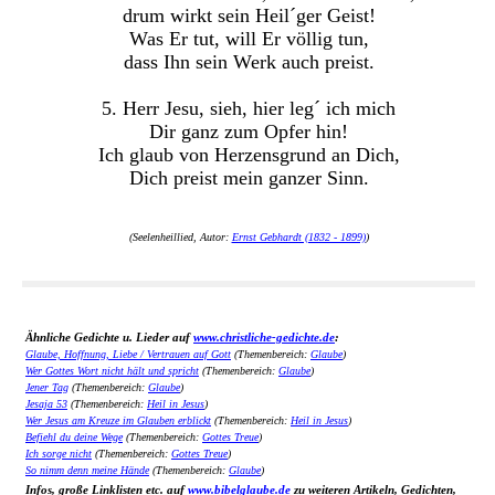
drum wirkt sein Heil´ger Geist!
Was Er tut, will Er völlig tun,
dass Ihn sein Werk auch preist.
5. Herr Jesu, sieh, hier leg´ ich mich
Dir ganz zum Opfer hin!
Ich glaub von Herzensgrund an Dich,
Dich preist mein ganzer Sinn.
(Seelenheillied, Autor:
Ernst Gebhardt (1832 - 1899)
)
Ähnliche Gedichte u. Lieder auf
www.christliche-gedichte.de
:
Glaube, Hoffnung, Liebe / Vertrauen auf Gott
(Themenbereich:
Glaube
)
Wer Gottes Wort nicht hält und spricht
(Themenbereich:
Glaube
)
Jener Tag
(Themenbereich:
Glaube
)
Jesaja 53
(Themenbereich:
Heil in Jesus
)
Wer Jesus am Kreuze im Glauben erblickt
(Themenbereich:
Heil in Jesus
)
Befiehl du deine Wege
(Themenbereich:
Gottes Treue
)
Ich sorge nicht
(Themenbereich:
Gottes Treue
)
So nimm denn meine Hände
(Themenbereich:
Glaube
)
Infos, große Linklisten etc. auf
www.bibelglaube.de
zu weiteren Artikeln, Gedichten,