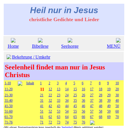
Heil nur in Jesus
christliche Gedichte und Lieder
Home
Bibellese
Seelsorge
MENÜ
Bekehrung / Umkehr
Seelenheil findet man nur in Jesus
Christus
1-10
Inhalt
1
2
3
4
5
6
7
8
9
10
11
11-20
12
13
14
15
16
17
18
19
20
21-30
21
22
23
24
25
26
27
28
29
30
31-40
31
32
33
34
35
36
37
38
39
40
41-50
41
42
43
44
45
46
47
48
49
50
51-60
51
52
53
54
55
56
57
58
59
60
61-70
61
62
63
64
65
66
67
68
69
70
71-76
71
72
73
74
75
76
(Mit obiger Navigationsleiste kann innerhalb des
Seelenheil
-Menüs geblättert werden)