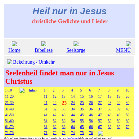
Heil nur in Jesus
christliche Gedichte und Lieder
Home
Bibellese
Seelsorge
MENÜ
Bekehrung / Umkehr
Seelenheil findet man nur in Jesus
Christus
1-10
Inhalt
1
2
3
4
5
6
7
8
9
10
11-20
11
12
13
14
15
16
17
18
19
20
23
21-30
21
22
24
25
26
27
28
29
30
31-40
31
32
33
34
35
36
37
38
39
40
41-50
41
42
43
44
45
46
47
48
49
50
51-60
51
52
53
54
55
56
57
58
59
60
61-70
61
62
63
64
65
66
67
68
69
70
71-76
71
72
73
74
75
76
(Mit obiger Navigationsleiste kann innerhalb des
Seelenheil
-Menüs geblättert werden)