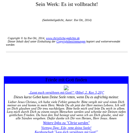
Sein Werk: Es ist vollbracht!
(Seelenheilgedicht, Autor: Ilse Ott, 2014)
Copyright © by Ilse Ott, 2014,
www.christliche-gedichte.de
Dieser Inhalt darf unter Einhaltung der
Copyrightbestimmungen
kopiert und weiterverwendet
werden
Friede mit Gott finden
„Lasst euch versöhnen mit Gott!“ (Bibel, 2. Kor. 5,20)"
Dieses kurze Gebet kann Deine Seele retten, wenn Du es aufrichtig meinst:
Lieber Jesus Christus, ich habe viele Fehler gemacht. Bitte vergib mir und nimm Dich
meiner an und komm in mein Herz. Werde Du ab jetzt der Herr meines Lebens. Ich will
an Dich glauben und Dir treu nachfolgen. Bitte heile mich und leite Du mich in allem.
Lass mich durch Dich zu einem neuen Menschen werden und schenke mir Deinen tiefen
göttlichen Frieden. Du hast den Tod besiegt und wenn ich an Dich glaube, sind mir
alle Sünden vergeben. Dafür danke ich Dir von Herzen, Herr Jesus. Amen
Weitere Infos zu "Christ werden"
Vortrag-Tipp: Eile, rette deine Seele!
Kurzbotschaft "Lass dich versöhnen mit Gott!"