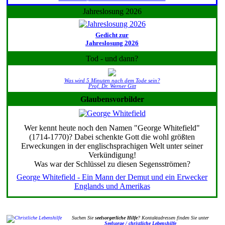
Jahreslosung 2026
Gedicht zur
Jahreslosung 2026
Tod - und dann?
Was wird 5 Minuten nach dem Tode sein?
Prof. Dr. Werner Gitt
Glaubensvorbilder
Wer kennt heute noch den Namen "George Whitefield"
(1714-1770)? Dabei schenkte Gott die wohl größten
Erweckungen in der englischsprachigen Welt unter seiner
Verkündigung!
Was war der Schlüssel zu diesen Segensströmen?
George Whitefield - Ein Mann der Demut und ein Erwecker
Englands und Amerikas
Suchen Sie
seelsorgerliche Hilfe
? Kontaktadressen finden Sie unter
Seelsorge / christliche Lebenshilfe