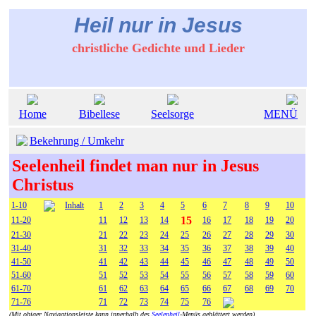
Heil nur in Jesus
christliche Gedichte und Lieder
Home
Bibellese
Seelsorge
MENÜ
Bekehrung / Umkehr
Seelenheil findet man nur in Jesus
Christus
1-10
Inhalt
1
2
3
4
5
6
7
8
9
10
15
11-20
11
12
13
14
16
17
18
19
20
21-30
21
22
23
24
25
26
27
28
29
30
31-40
31
32
33
34
35
36
37
38
39
40
41-50
41
42
43
44
45
46
47
48
49
50
51-60
51
52
53
54
55
56
57
58
59
60
61-70
61
62
63
64
65
66
67
68
69
70
71-76
71
72
73
74
75
76
(Mit obiger Navigationsleiste kann innerhalb des
Seelenheil
-Menüs geblättert werden)