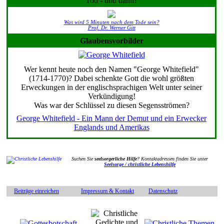
Tod - und dann?
Was wird 5 Minuten nach dem Tode sein?
Prof. Dr. Werner Gitt
Glaubensvorbilder
Wer kennt heute noch den Namen "George Whitefield"
(1714-1770)? Dabei schenkte Gott die wohl größten
Erweckungen in der englischsprachigen Welt unter seiner
Verkündigung!
Was war der Schlüssel zu diesen Segensströmen?
George Whitefield - Ein Mann der Demut und ein Erwecker
Englands und Amerikas
Suchen Sie
seelsorgerliche Hilfe
? Kontaktadressen finden Sie unter
Seelsorge / christliche Lebenshilfe
Beiträge einreichen
Impressum & Kontakt
Datenschutz