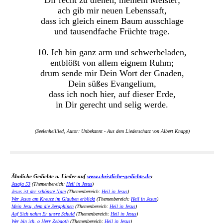
Dir recht zu dienen, meinem Meister;
ach gib mir neuen Lebenssaft,
dass ich gleich einem Baum ausschlage
und tausendfache Früchte trage.
10. Ich bin ganz arm und schwerbeladen,
entblößt von allem eignem Ruhm;
drum sende mir Dein Wort der Gnaden,
Dein süßes Evangelium,
dass ich noch hier, auf dieser Erde,
in Dir gerecht und selig werde.
(Seelenheillied, Autor: Unbekannt - Aus dem Liederschatz von Albert Knapp)
Ähnliche Gedichte u. Lieder auf
www.christliche-gedichte.de
:
Jesaja 53
(Themenbereich:
Heil in Jesus
)
Jesus ist der schönste Nam
(Themenbereich:
Heil in Jesus
)
Wer Jesus am Kreuze im Glauben erblickt
(Themenbereich:
Heil in Jesus
)
Mein Jesu, dem die Seraphinen
(Themenbereich:
Heil in Jesus
)
Auf Sich nahm Er unsre Schuld
(Themenbereich:
Heil in Jesus
)
Wer bin ich, o Herr Zebaoth
(Themenbereich:
Heil in Jesus
)