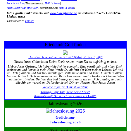
So wie ich bin
(Themenbereich:
Heil in Jesus
)
Mein Leben war einst leer
(Themenbereich:
Heil in Jesus
)
Infos, große Linklisten etc. auf
www.bibelglaube.de
zu weiteren Artikeln, Gedichten,
Liedern usw.:
Themenbereich
Erlöser
Friede mit Gott finden
„Lasst euch versöhnen mit Gott!“ (Bibel, 2. Kor. 5,20)"
Dieses kurze Gebet kann Deine Seele retten, wenn Du es aufrichtig meinst:
Lieber Jesus Christus, ich habe viele Fehler gemacht. Bitte vergib mir und nimm Dich
meiner an und komm in mein Herz. Werde Du ab jetzt der Herr meines Lebens. Ich will
an Dich glauben und Dir treu nachfolgen. Bitte heile mich und leite Du mich in allem.
Lass mich durch Dich zu einem neuen Menschen werden und schenke mir Deinen tiefen
göttlichen Frieden. Du hast den Tod besiegt und wenn ich an Dich glaube, sind mir
alle Sünden vergeben. Dafür danke ich Dir von Herzen, Herr Jesus. Amen
Weitere Infos zu "Christ werden"
Vortrag-Tipp: Eile, rette deine Seele!
Kurzbotschaft "Lass dich versöhnen mit Gott!"
Jahreslosung 2026
Gedicht zur
Jahreslosung 2026