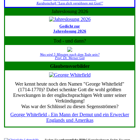
Kurzbotschaft "Lass dich versöhnen mit Gott!"
Jahreslosung 2026
Gedicht zur
Jahreslosung 2026
Tod - und dann?
Was wird 5 Minuten nach dem Tode sein?
Prof. Dr. Werner Gitt
Glaubensvorbilder
Wer kennt heute noch den Namen "George Whitefield"
(1714-1770)? Dabei schenkte Gott die wohl größten
Erweckungen in der englischsprachigen Welt unter seiner
Verkündigung!
Was war der Schlüssel zu diesen Segensströmen?
George Whitefield - Ein Mann der Demut und ein Erwecker
Englands und Amerikas
Suchen Sie
seelsorgerliche Hilfe
? Kontaktadressen finden Sie unter