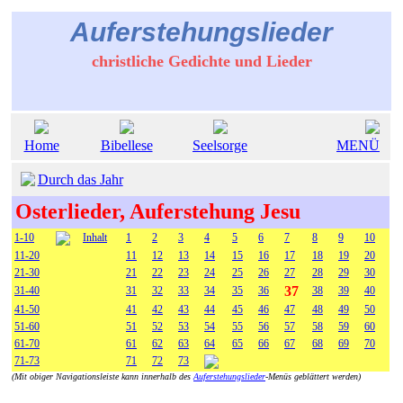
Auferstehungslieder
christliche Gedichte und Lieder
Home
Bibellese
Seelsorge
MENÜ
Durch das Jahr
Osterlieder, Auferstehung Jesu
1-10
Inhalt
1
2
3
4
5
6
7
8
9
10
11-20
11
12
13
14
15
16
17
18
19
20
21-30
21
22
23
24
25
26
27
28
29
30
37
31-40
31
32
33
34
35
36
38
39
40
41-50
41
42
43
44
45
46
47
48
49
50
51-60
51
52
53
54
55
56
57
58
59
60
61-70
61
62
63
64
65
66
67
68
69
70
71-73
71
72
73
(Mit obiger Navigationsleiste kann innerhalb des
Auferstehungslieder
-Menüs geblättert werden)