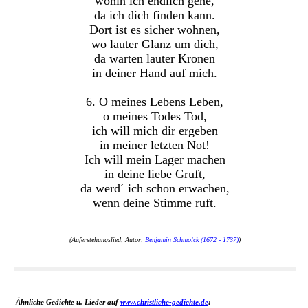
wohin ich endlich gehe,
da ich dich finden kann.
Dort ist es sicher wohnen,
wo lauter Glanz um dich,
da warten lauter Kronen
in deiner Hand auf mich.
6. O meines Lebens Leben,
o meines Todes Tod,
ich will mich dir ergeben
in meiner letzten Not!
Ich will mein Lager machen
in deine liebe Gruft,
da werd´ ich schon erwachen,
wenn deine Stimme ruft.
(Auferstehungslied, Autor:
Benjamin Schmolck (1672 - 1737)
)
Ähnliche Gedichte u. Lieder auf
www.christliche-gedichte.de
: