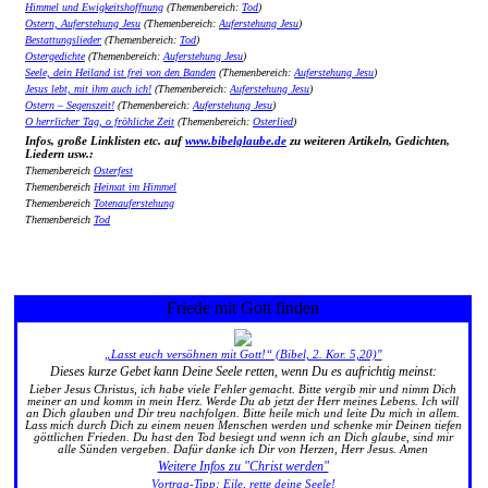
Himmel und Ewigkeitshoffnung
(Themenbereich:
Tod
)
Ostern, Auferstehung Jesu
(Themenbereich:
Auferstehung Jesu
)
Bestattungslieder
(Themenbereich:
Tod
)
Ostergedichte
(Themenbereich:
Auferstehung Jesu
)
Seele, dein Heiland ist frei von den Banden
(Themenbereich:
Auferstehung Jesu
)
Jesus lebt, mit ihm auch ich!
(Themenbereich:
Auferstehung Jesu
)
Ostern – Segenszeit!
(Themenbereich:
Auferstehung Jesu
)
O herrlicher Tag, o fröhliche Zeit
(Themenbereich:
Osterlied
)
Infos, große Linklisten etc. auf
www.bibelglaube.de
zu weiteren Artikeln, Gedichten,
Liedern usw.:
Themenbereich
Osterfest
Themenbereich
Heimat im Himmel
Themenbereich
Totenauferstehung
Themenbereich
Tod
Friede mit Gott finden
„Lasst euch versöhnen mit Gott!“ (Bibel, 2. Kor. 5,20)"
Dieses kurze Gebet kann Deine Seele retten, wenn Du es aufrichtig meinst:
Lieber Jesus Christus, ich habe viele Fehler gemacht. Bitte vergib mir und nimm Dich
meiner an und komm in mein Herz. Werde Du ab jetzt der Herr meines Lebens. Ich will
an Dich glauben und Dir treu nachfolgen. Bitte heile mich und leite Du mich in allem.
Lass mich durch Dich zu einem neuen Menschen werden und schenke mir Deinen tiefen
göttlichen Frieden. Du hast den Tod besiegt und wenn ich an Dich glaube, sind mir
alle Sünden vergeben. Dafür danke ich Dir von Herzen, Herr Jesus. Amen
Weitere Infos zu "Christ werden"
Vortrag-Tipp: Eile, rette deine Seele!