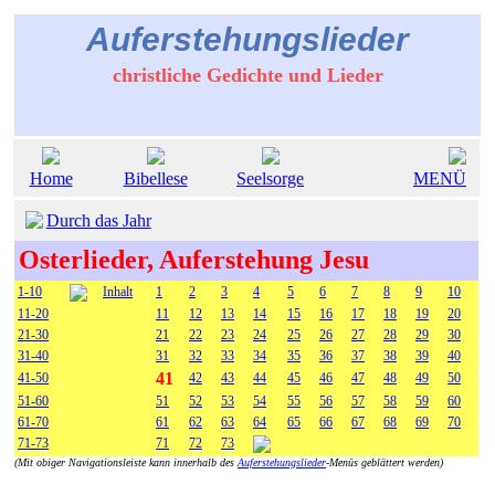
Auferstehungslieder
christliche Gedichte und Lieder
Home
Bibellese
Seelsorge
MENÜ
Durch das Jahr
Osterlieder, Auferstehung Jesu
1-10
Inhalt
1
2
3
4
5
6
7
8
9
10
11-20
11
12
13
14
15
16
17
18
19
20
21-30
21
22
23
24
25
26
27
28
29
30
31-40
31
32
33
34
35
36
37
38
39
40
41
41-50
42
43
44
45
46
47
48
49
50
51-60
51
52
53
54
55
56
57
58
59
60
61-70
61
62
63
64
65
66
67
68
69
70
71-73
71
72
73
(Mit obiger Navigationsleiste kann innerhalb des
Auferstehungslieder
-Menüs geblättert werden)