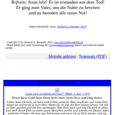
Refrain:
Jesus lebt! Er ist erstanden aus dem Tod!
Er ging zum Vater, uns die Stätte zu bereiten
und zu beenden alle unsre Not!
(Auferstehungslied, Autor:
Gerhard A. Spingath, 2013
)
Copyright © by Gerhard A. Spingath, 2013,
www.christliche-gedichte.de
Dieser Inhalt darf unter Einhaltung der
Copyrightbestimmungen
kopiert und weiterverwendet
werden
Melodie anhören
Notensatz (PDF)
Friede mit Gott finden
„Lasst euch versöhnen mit Gott!“ (Bibel, 2. Kor. 5,20)"
Dieses kurze Gebet kann Deine Seele retten, wenn Du es aufrichtig meinst:
Lieber Jesus Christus, ich habe viele Fehler gemacht. Bitte vergib mir und nimm Dich
meiner an und komm in mein Herz. Werde Du ab jetzt der Herr meines Lebens. Ich will
an Dich glauben und Dir treu nachfolgen. Bitte heile mich und leite Du mich in allem.
Lass mich durch Dich zu einem neuen Menschen werden und schenke mir Deinen tiefen
göttlichen Frieden. Du hast den Tod besiegt und wenn ich an Dich glaube, sind mir