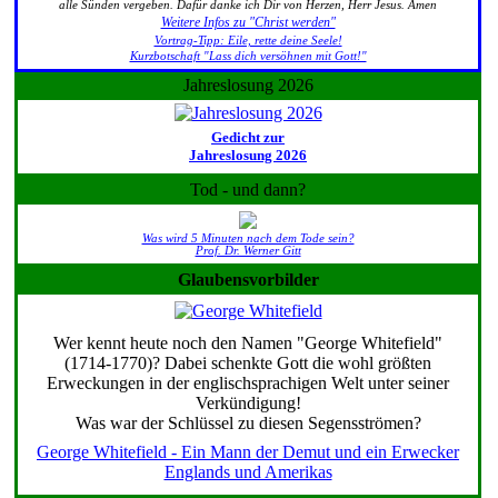
alle Sünden vergeben. Dafür danke ich Dir von Herzen, Herr Jesus. Amen
Weitere Infos zu "Christ werden"
Vortrag-Tipp: Eile, rette deine Seele!
Kurzbotschaft "Lass dich versöhnen mit Gott!"
Jahreslosung 2026
Gedicht zur
Jahreslosung 2026
Tod - und dann?
Was wird 5 Minuten nach dem Tode sein?
Prof. Dr. Werner Gitt
Glaubensvorbilder
Wer kennt heute noch den Namen "George Whitefield"
(1714-1770)? Dabei schenkte Gott die wohl größten
Erweckungen in der englischsprachigen Welt unter seiner
Verkündigung!
Was war der Schlüssel zu diesen Segensströmen?
George Whitefield - Ein Mann der Demut und ein Erwecker
Englands und Amerikas