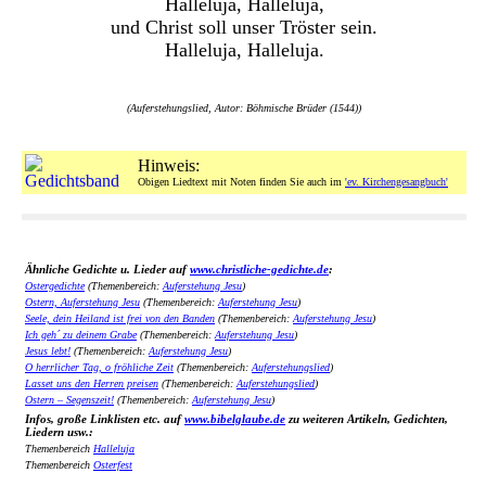
Halleluja, Halleluja,
und Christ soll unser Tröster sein.
Halleluja, Halleluja.
(Auferstehungslied, Autor: Böhmische Brüder (1544))
Hinweis:
Obigen Liedtext mit Noten finden Sie auch im
'ev. Kirchengesangbuch'
Ähnliche Gedichte u. Lieder auf
www.christliche-gedichte.de
:
Ostergedichte
(Themenbereich:
Auferstehung Jesu
)
Ostern, Auferstehung Jesu
(Themenbereich:
Auferstehung Jesu
)
Seele, dein Heiland ist frei von den Banden
(Themenbereich:
Auferstehung Jesu
)
Ich geh´ zu deinem Grabe
(Themenbereich:
Auferstehung Jesu
)
Jesus lebt!
(Themenbereich:
Auferstehung Jesu
)
O herrlicher Tag, o fröhliche Zeit
(Themenbereich:
Auferstehungslied
)
Lasset uns den Herren preisen
(Themenbereich:
Auferstehungslied
)
Ostern – Segenszeit!
(Themenbereich:
Auferstehung Jesu
)
Infos, große Linklisten etc. auf
www.bibelglaube.de
zu weiteren Artikeln, Gedichten,
Liedern usw.:
Themenbereich
Halleluja
Themenbereich
Osterfest