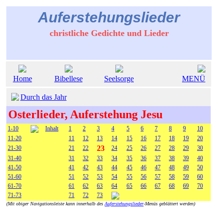
Auferstehungslieder
christliche Gedichte und Lieder
Home
Bibellese
Seelsorge
MENÜ
Durch das Jahr
Osterlieder, Auferstehung Jesu
1-10
Inhalt
1
2
3
4
5
6
7
8
9
10
11-20
11
12
13
14
15
16
17
18
19
20
23
21-30
21
22
24
25
26
27
28
29
30
31-40
31
32
33
34
35
36
37
38
39
40
41-50
41
42
43
44
45
46
47
48
49
50
51-60
51
52
53
54
55
56
57
58
59
60
61-70
61
62
63
64
65
66
67
68
69
70
71-73
71
72
73
(Mit obiger Navigationsleiste kann innerhalb des
Auferstehungslieder
-Menüs geblättert werden)