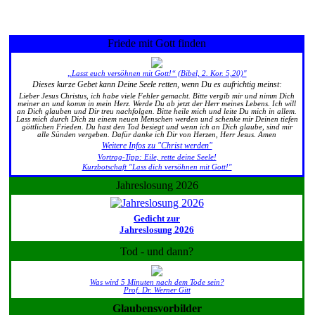
Friede mit Gott finden
„Lasst euch versöhnen mit Gott!“ (Bibel, 2. Kor. 5,20)"
Dieses kurze Gebet kann Deine Seele retten, wenn Du es aufrichtig meinst:
Lieber Jesus Christus, ich habe viele Fehler gemacht. Bitte vergib mir und nimm Dich
meiner an und komm in mein Herz. Werde Du ab jetzt der Herr meines Lebens. Ich will
an Dich glauben und Dir treu nachfolgen. Bitte heile mich und leite Du mich in allem.
Lass mich durch Dich zu einem neuen Menschen werden und schenke mir Deinen tiefen
göttlichen Frieden. Du hast den Tod besiegt und wenn ich an Dich glaube, sind mir
alle Sünden vergeben. Dafür danke ich Dir von Herzen, Herr Jesus. Amen
Weitere Infos zu "Christ werden"
Vortrag-Tipp: Eile, rette deine Seele!
Kurzbotschaft "Lass dich versöhnen mit Gott!"
Jahreslosung 2026
Gedicht zur
Jahreslosung 2026
Tod - und dann?
Was wird 5 Minuten nach dem Tode sein?
Prof. Dr. Werner Gitt
Glaubensvorbilder