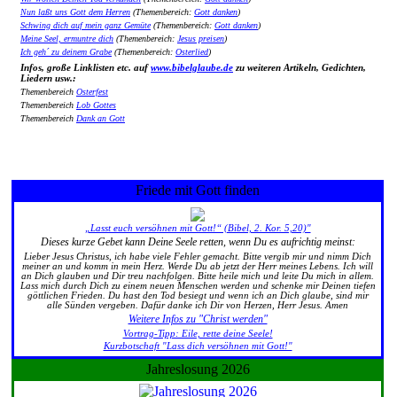
Nun laßt uns Gott dem Herren
(Themenbereich:
Gott danken
)
Schwing dich auf mein ganz Gemüte
(Themenbereich:
Gott danken
)
Meine Seel, ermuntre dich
(Themenbereich:
Jesus preisen
)
Ich geh´ zu deinem Grabe
(Themenbereich:
Osterlied
)
Infos, große Linklisten etc. auf
www.bibelglaube.de
zu weiteren Artikeln, Gedichten,
Liedern usw.:
Themenbereich
Osterfest
Themenbereich
Lob Gottes
Themenbereich
Dank an Gott
Friede mit Gott finden
„Lasst euch versöhnen mit Gott!“ (Bibel, 2. Kor. 5,20)"
Dieses kurze Gebet kann Deine Seele retten, wenn Du es aufrichtig meinst:
Lieber Jesus Christus, ich habe viele Fehler gemacht. Bitte vergib mir und nimm Dich
meiner an und komm in mein Herz. Werde Du ab jetzt der Herr meines Lebens. Ich will
an Dich glauben und Dir treu nachfolgen. Bitte heile mich und leite Du mich in allem.
Lass mich durch Dich zu einem neuen Menschen werden und schenke mir Deinen tiefen
göttlichen Frieden. Du hast den Tod besiegt und wenn ich an Dich glaube, sind mir
alle Sünden vergeben. Dafür danke ich Dir von Herzen, Herr Jesus. Amen
Weitere Infos zu "Christ werden"
Vortrag-Tipp: Eile, rette deine Seele!
Kurzbotschaft "Lass dich versöhnen mit Gott!"
Jahreslosung 2026