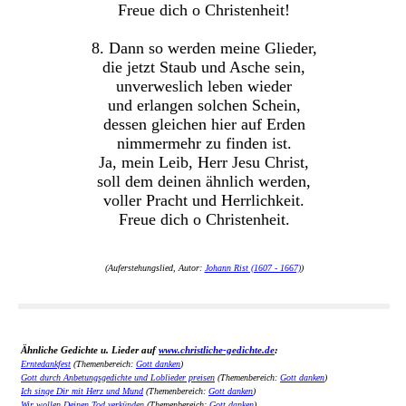
Freue dich o Christenheit!
8. Dann so werden meine Glieder,
die jetzt Staub und Asche sein,
unverweslich leben wieder
und erlangen solchen Schein,
dessen gleichen hier auf Erden
nimmermehr zu finden ist.
Ja, mein Leib, Herr Jesu Christ,
soll dem deinen ähnlich werden,
voller Pracht und Herrlichkeit.
Freue dich o Christenheit.
(Auferstehungslied, Autor:
Johann Rist (1607 - 1667)
)
Ähnliche Gedichte u. Lieder auf
www.christliche-gedichte.de
:
Erntedankfest
(Themenbereich:
Gott danken
)
Gott durch Anbetungsgedichte und Loblieder preisen
(Themenbereich:
Gott danken
)
Ich singe Dir mit Herz und Mund
(Themenbereich:
Gott danken
)
Wir wollen Deinen Tod verkünden
(Themenbereich:
Gott danken
)