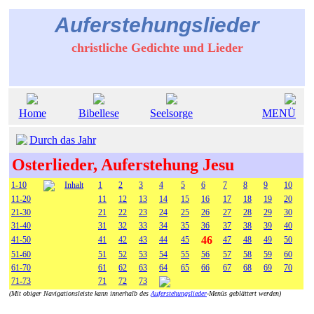
Auferstehungslieder
christliche Gedichte und Lieder
Home
Bibellese
Seelsorge
MENÜ
Durch das Jahr
Osterlieder, Auferstehung Jesu
1-10
Inhalt
1
2
3
4
5
6
7
8
9
10
11-20
11
12
13
14
15
16
17
18
19
20
21-30
21
22
23
24
25
26
27
28
29
30
31-40
31
32
33
34
35
36
37
38
39
40
46
41-50
41
42
43
44
45
47
48
49
50
51-60
51
52
53
54
55
56
57
58
59
60
61-70
61
62
63
64
65
66
67
68
69
70
71-73
71
72
73
(Mit obiger Navigationsleiste kann innerhalb des
Auferstehungslieder
-Menüs geblättert werden)