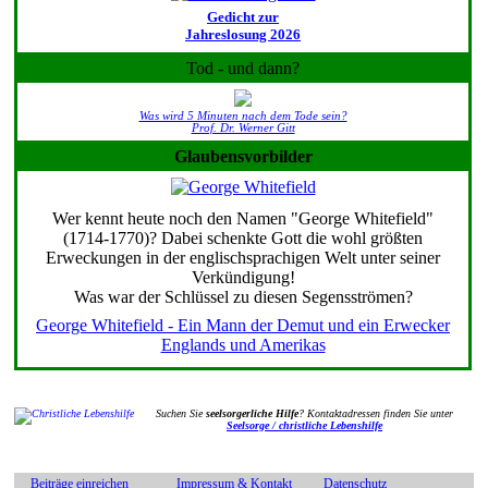
Gedicht zur
Jahreslosung 2026
Tod - und dann?
Was wird 5 Minuten nach dem Tode sein?
Prof. Dr. Werner Gitt
Glaubensvorbilder
Wer kennt heute noch den Namen "George Whitefield"
(1714-1770)? Dabei schenkte Gott die wohl größten
Erweckungen in der englischsprachigen Welt unter seiner
Verkündigung!
Was war der Schlüssel zu diesen Segensströmen?
George Whitefield - Ein Mann der Demut und ein Erwecker
Englands und Amerikas
Suchen Sie
seelsorgerliche Hilfe
? Kontaktadressen finden Sie unter
Seelsorge / christliche Lebenshilfe
Beiträge einreichen
Impressum & Kontakt
Datenschutz