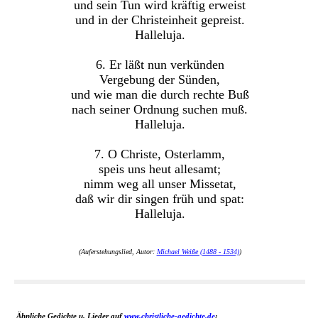
und sein Tun wird kräftig erweist
und in der Christeinheit gepreist.
Halleluja.
6. Er läßt nun verkünden
Vergebung der Sünden,
und wie man die durch rechte Buß
nach seiner Ordnung suchen muß.
Halleluja.
7. O Christe, Osterlamm,
speis uns heut allesamt;
nimm weg all unser Missetat,
daß wir dir singen früh und spat:
Halleluja.
(Auferstehungslied, Autor:
Michael Weiße (1488 - 1534)
)
Ähnliche Gedichte u. Lieder auf
www.christliche-gedichte.de
: