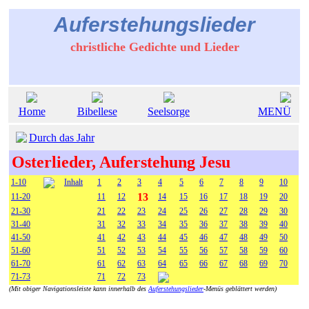
Auferstehungslieder
christliche Gedichte und Lieder
Home
Bibellese
Seelsorge
MENÜ
Durch das Jahr
Osterlieder, Auferstehung Jesu
1-10
Inhalt
1
2
3
4
5
6
7
8
9
10
13
11-20
11
12
14
15
16
17
18
19
20
21-30
21
22
23
24
25
26
27
28
29
30
31-40
31
32
33
34
35
36
37
38
39
40
41-50
41
42
43
44
45
46
47
48
49
50
51-60
51
52
53
54
55
56
57
58
59
60
61-70
61
62
63
64
65
66
67
68
69
70
71-73
71
72
73
(Mit obiger Navigationsleiste kann innerhalb des
Auferstehungslieder
-Menüs geblättert werden)