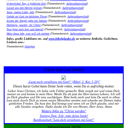
O herrlicher Tag, o fröhliche Zeit
(Themenbereich:
Auferstehungslied
)
Lasset uns den Herren preisen
(Themenbereich:
Auferstehungslied
)
Jesus, meine Liebe, lebt
(Themenbereich:
Auferstehungslied
)
Gelobt sei Gott im höchsten Thron
(Themenbereich:
Auferstehungslied
)
Zween der Jünger gehn mit Sehnen
(Themenbereich:
Auferstehungslied
)
Halleluja, jauchzt, ihr Chöre
(Themenbereich:
Auferstehungslied
)
Nun freut euch hier und überall
(Themenbereich:
Auferstehungslied
)
Mein Jesus lebt, was will ich sterben
(Themenbereich:
Auferstehungslied
)
Infos, große Linklisten etc. auf
www.bibelglaube.de
zu weiteren Artikeln, Gedichten,
Liedern usw.:
Themenbereich
Osterfest
Friede mit Gott finden
„Lasst euch versöhnen mit Gott!“ (Bibel, 2. Kor. 5,20)"
Dieses kurze Gebet kann Deine Seele retten, wenn Du es aufrichtig meinst:
Lieber Jesus Christus, ich habe viele Fehler gemacht. Bitte vergib mir und nimm Dich
meiner an und komm in mein Herz. Werde Du ab jetzt der Herr meines Lebens. Ich will
an Dich glauben und Dir treu nachfolgen. Bitte heile mich und leite Du mich in allem.
Lass mich durch Dich zu einem neuen Menschen werden und schenke mir Deinen tiefen
göttlichen Frieden. Du hast den Tod besiegt und wenn ich an Dich glaube, sind mir
alle Sünden vergeben. Dafür danke ich Dir von Herzen, Herr Jesus. Amen
Weitere Infos zu "Christ werden"
Vortrag-Tipp: Eile, rette deine Seele!
Kurzbotschaft "Lass dich versöhnen mit Gott!"
Jahreslosung 2026