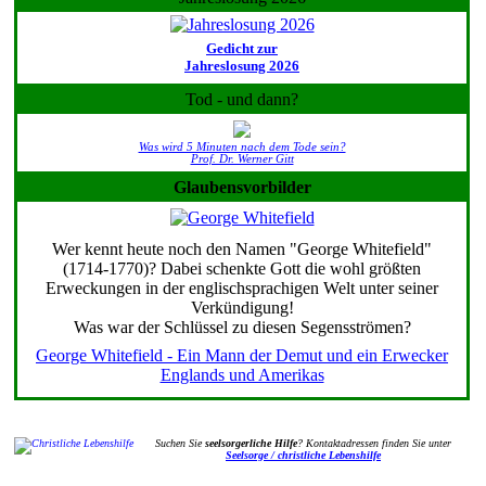
Gedicht zur
Jahreslosung 2026
Tod - und dann?
Was wird 5 Minuten nach dem Tode sein?
Prof. Dr. Werner Gitt
Glaubensvorbilder
Wer kennt heute noch den Namen "George Whitefield"
(1714-1770)? Dabei schenkte Gott die wohl größten
Erweckungen in der englischsprachigen Welt unter seiner
Verkündigung!
Was war der Schlüssel zu diesen Segensströmen?
George Whitefield - Ein Mann der Demut und ein Erwecker
Englands und Amerikas
Suchen Sie
seelsorgerliche Hilfe
? Kontaktadressen finden Sie unter
Seelsorge / christliche Lebenshilfe