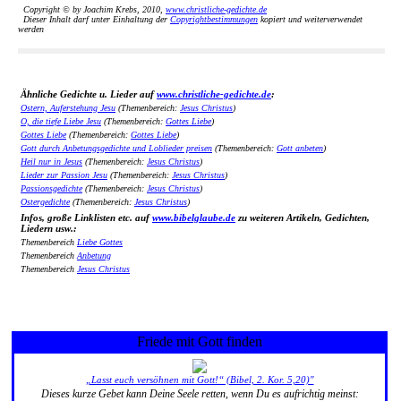
Copyright © by Joachim Krebs, 2010,
www.christliche-gedichte.de
Dieser Inhalt darf unter Einhaltung der
Copyrightbestimmungen
kopiert und weiterverwendet
werden
Ähnliche Gedichte u. Lieder auf
www.christliche-gedichte.de
:
Ostern, Auferstehung Jesu
(Themenbereich:
Jesus Christus
)
O, die tiefe Liebe Jesu
(Themenbereich:
Gottes Liebe
)
Gottes Liebe
(Themenbereich:
Gottes Liebe
)
Gott durch Anbetungsgedichte und Loblieder preisen
(Themenbereich:
Gott anbeten
)
Heil nur in Jesus
(Themenbereich:
Jesus Christus
)
Lieder zur Passion Jesu
(Themenbereich:
Jesus Christus
)
Passionsgedichte
(Themenbereich:
Jesus Christus
)
Ostergedichte
(Themenbereich:
Jesus Christus
)
Infos, große Linklisten etc. auf
www.bibelglaube.de
zu weiteren Artikeln, Gedichten,
Liedern usw.:
Themenbereich
Liebe Gottes
Themenbereich
Anbetung
Themenbereich
Jesus Christus
Friede mit Gott finden
„Lasst euch versöhnen mit Gott!“ (Bibel, 2. Kor. 5,20)"
Dieses kurze Gebet kann Deine Seele retten, wenn Du es aufrichtig meinst: