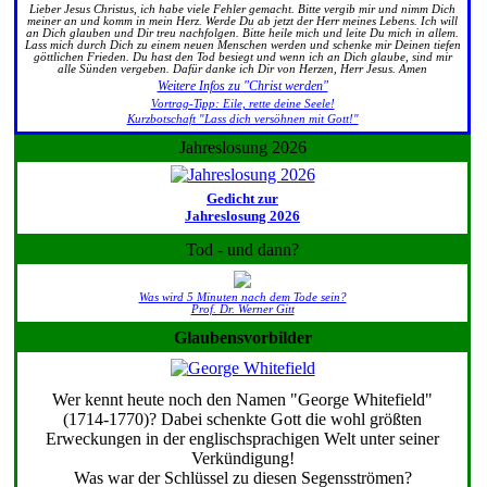
Lieber Jesus Christus, ich habe viele Fehler gemacht. Bitte vergib mir und nimm Dich
meiner an und komm in mein Herz. Werde Du ab jetzt der Herr meines Lebens. Ich will
an Dich glauben und Dir treu nachfolgen. Bitte heile mich und leite Du mich in allem.
Lass mich durch Dich zu einem neuen Menschen werden und schenke mir Deinen tiefen
göttlichen Frieden. Du hast den Tod besiegt und wenn ich an Dich glaube, sind mir
alle Sünden vergeben. Dafür danke ich Dir von Herzen, Herr Jesus. Amen
Weitere Infos zu "Christ werden"
Vortrag-Tipp: Eile, rette deine Seele!
Kurzbotschaft "Lass dich versöhnen mit Gott!"
Jahreslosung 2026
Gedicht zur
Jahreslosung 2026
Tod - und dann?
Was wird 5 Minuten nach dem Tode sein?
Prof. Dr. Werner Gitt
Glaubensvorbilder
Wer kennt heute noch den Namen "George Whitefield"
(1714-1770)? Dabei schenkte Gott die wohl größten
Erweckungen in der englischsprachigen Welt unter seiner
Verkündigung!
Was war der Schlüssel zu diesen Segensströmen?