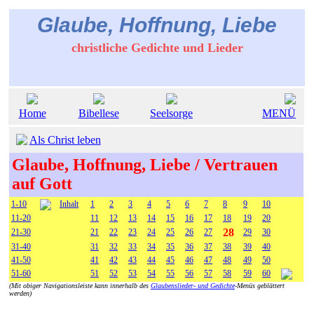
Glaube, Hoffnung, Liebe
christliche Gedichte und Lieder
Home
Bibellese
Seelsorge
MENÜ
Als Christ leben
Glaube, Hoffnung, Liebe / Vertrauen
auf Gott
1-10
Inhalt
1
2
3
4
5
6
7
8
9
10
11-20
11
12
13
14
15
16
17
18
19
20
28
21-30
21
22
23
24
25
26
27
29
30
31-40
31
32
33
34
35
36
37
38
39
40
41-50
41
42
43
44
45
46
47
48
49
50
51-60
51
52
53
54
55
56
57
58
59
60
(Mit obiger Navigationsleiste kann innerhalb des
Glaubenslieder- und Gedichte
-Menüs geblättert
werden)