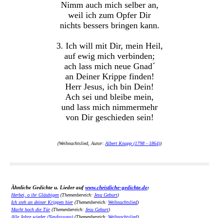
Nimm auch mich selber an,
weil ich zum Opfer Dir
nichts bessers bringen kann.
3. Ich will mit Dir, mein Heil,
auf ewig mich verbinden;
ach lass mich neue Gnad´
an Deiner Krippe finden!
Herr Jesus, ich bin Dein!
Ach sei und bleibe mein,
und lass mich nimmermehr
von Dir geschieden sein!
(Weihnachtslied, Autor:
Albert Knapp (1798 - 1864)
)
Ähnliche Gedichte u. Lieder auf
www.christliche-gedichte.de
:
Herbei, o ihr Gläubigen
(Themenbereich:
Jesu Geburt
)
Ich steh an deiner Krippen hier
(Themenbereich:
Weihnachtslied
)
Macht hoch die Tür
(Themenbereich:
Jesu Geburt
)
Alle Jahre wieder (Neufassung)
(Themenbereich:
Weihnachtslied
)