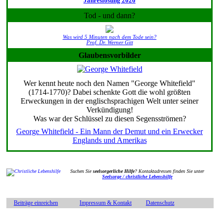
Jahreslosung 2026
Tod - und dann?
Was wird 5 Minuten nach dem Tode sein?
Prof. Dr. Werner Gitt
Glaubensvorbilder
Wer kennt heute noch den Namen "George Whitefield"
(1714-1770)? Dabei schenkte Gott die wohl größten
Erweckungen in der englischsprachigen Welt unter seiner
Verkündigung!
Was war der Schlüssel zu diesen Segensströmen?
George Whitefield - Ein Mann der Demut und ein Erwecker
Englands und Amerikas
Suchen Sie
seelsorgerliche Hilfe
? Kontaktadressen finden Sie unter
Seelsorge / christliche Lebenshilfe
Beiträge einreichen
Impressum & Kontakt
Datenschutz