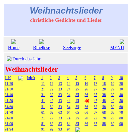
Weihnachtslieder
christliche Gedichte und Lieder
Home
Bibellese
Seelsorge
MENÜ
Durch das Jahr
Weihnachtslieder
1-10
Inhalt
1
2
3
4
5
6
7
8
9
10
11-20
11
12
13
14
15
16
17
18
19
20
21-30
21
22
23
24
25
26
27
28
29
30
31-40
31
32
33
34
35
36
37
38
39
40
46
41-50
41
42
43
44
45
47
48
49
50
51-60
51
52
53
54
55
56
57
58
59
60
61-70
61
62
63
64
65
66
67
68
69
70
71-80
71
72
73
74
75
76
77
78
79
80
81-90
81
82
83
84
85
86
87
88
89
90
91-94
91
92
93
94