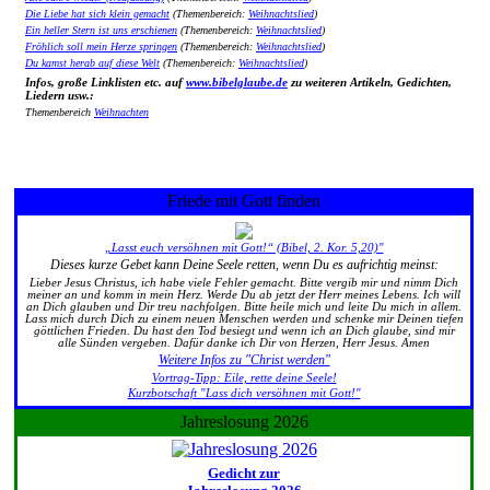
Die Liebe hat sich klein gemacht
(Themenbereich:
Weihnachtslied
)
Ein heller Stern ist uns erschienen
(Themenbereich:
Weihnachtslied
)
Fröhlich soll mein Herze springen
(Themenbereich:
Weihnachtslied
)
Du kamst herab auf diese Welt
(Themenbereich:
Weihnachtslied
)
Infos, große Linklisten etc. auf
www.bibelglaube.de
zu weiteren Artikeln, Gedichten,
Liedern usw.:
Themenbereich
Weihnachten
Friede mit Gott finden
„Lasst euch versöhnen mit Gott!“ (Bibel, 2. Kor. 5,20)"
Dieses kurze Gebet kann Deine Seele retten, wenn Du es aufrichtig meinst:
Lieber Jesus Christus, ich habe viele Fehler gemacht. Bitte vergib mir und nimm Dich
meiner an und komm in mein Herz. Werde Du ab jetzt der Herr meines Lebens. Ich will
an Dich glauben und Dir treu nachfolgen. Bitte heile mich und leite Du mich in allem.
Lass mich durch Dich zu einem neuen Menschen werden und schenke mir Deinen tiefen
göttlichen Frieden. Du hast den Tod besiegt und wenn ich an Dich glaube, sind mir
alle Sünden vergeben. Dafür danke ich Dir von Herzen, Herr Jesus. Amen
Weitere Infos zu "Christ werden"
Vortrag-Tipp: Eile, rette deine Seele!
Kurzbotschaft "Lass dich versöhnen mit Gott!"
Jahreslosung 2026
Gedicht zur