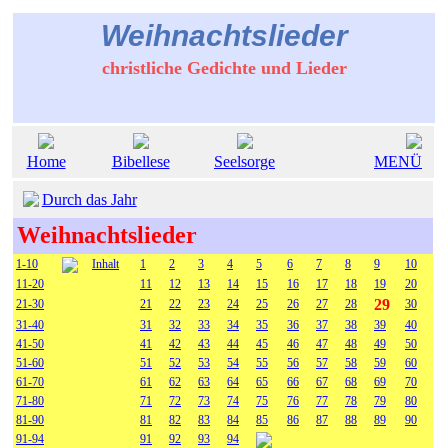
Weihnachtslieder
christliche Gedichte und Lieder
Home
Bibellese
Seelsorge
MENÜ
Durch das Jahr
Weihnachtslieder
1-10
Inhalt
1
2
3
4
5
6
7
8
9
10
11-20
11
12
13
14
15
16
17
18
19
20
29
21-30
21
22
23
24
25
26
27
28
30
31-40
31
32
33
34
35
36
37
38
39
40
41-50
41
42
43
44
45
46
47
48
49
50
51-60
51
52
53
54
55
56
57
58
59
60
61-70
61
62
63
64
65
66
67
68
69
70
71-80
71
72
73
74
75
76
77
78
79
80
81-90
81
82
83
84
85
86
87
88
89
90
91-94
91
92
93
94