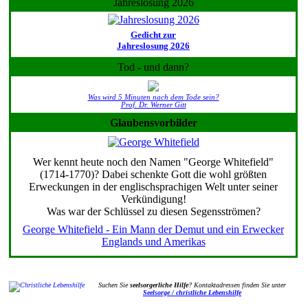
Jahreslosung 2026
Gedicht zur
Jahreslosung 2026
Tod - und dann?
Was wird 5 Minuten nach dem Tode sein?
Prof. Dr. Werner Gitt
Glaubensvorbilder
Wer kennt heute noch den Namen "George Whitefield"
(1714-1770)? Dabei schenkte Gott die wohl größten
Erweckungen in der englischsprachigen Welt unter seiner
Verkündigung!
Was war der Schlüssel zu diesen Segensströmen?
George Whitefield - Ein Mann der Demut und ein Erwecker
Englands und Amerikas
Suchen Sie
seelsorgerliche Hilfe
? Kontaktadressen finden Sie unter
Seelsorge / christliche Lebenshilfe