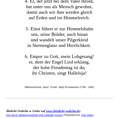
4. Er, der jetzt bei dem Vater thront,
hat unter uns als Mensch gewohnt,
damit auch wir ihm werden gleich
auf Erden und im Himmelreich.
5. Einst führet er zur Himmelsbahn
uns, seine Brüder, auch hinan
und wandelt unser Pilgerkleid
in Sternenglanz und Herrlichkeit.
6. Empor zu Gott, mein Lobgesang!
er, dem der Engel Lied erklang,
der hohe Freudentag ist da;
ihr Christen, singt Halleluja!
(Weihnachtslied, Autor: Friedr. Adolf Krummacher (1768 - 1845)
Ähnliche Gedichte u. Lieder auf
www.christliche-gedichte.de
:
Gott durch Anbetungsgedichte und Loblieder preisen
(Themenbereich:
Gott loben
)