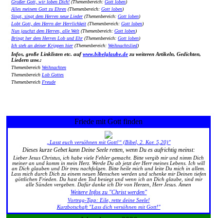
Großer Gott, wir loben Dich!
(Themenbereich:
Gott loben
)
Alles meinem Gott zu Ehren
(Themenbereich:
Gott loben
)
Singt, singt dem Herren neue Lieder
(Themenbereich:
Gott loben
)
Lobt Gott, den Herrn der Herrlichkeit
(Themenbereich:
Gott loben
)
Nun jauchzt dem Herren, alle Welt
(Themenbereich:
Gott loben
)
Bringt her dem Herren Lob und Ehr
(Themenbereich:
Gott loben
)
Ich steh an deiner Krippen hier
(Themenbereich:
Weihnachtslied
)
Infos, große Linklisten etc. auf
www.bibelglaube.de
zu weiteren Artikeln, Gedichten,
Liedern usw.:
Themenbereich
Weihnachten
Themenbereich
Lob Gottes
Themenbereich
Freude
Friede mit Gott finden
„Lasst euch versöhnen mit Gott!“ (Bibel, 2. Kor. 5,20)"
Dieses kurze Gebet kann Deine Seele retten, wenn Du es aufrichtig meinst:
Lieber Jesus Christus, ich habe viele Fehler gemacht. Bitte vergib mir und nimm Dich
meiner an und komm in mein Herz. Werde Du ab jetzt der Herr meines Lebens. Ich will
an Dich glauben und Dir treu nachfolgen. Bitte heile mich und leite Du mich in allem.
Lass mich durch Dich zu einem neuen Menschen werden und schenke mir Deinen tiefen
göttlichen Frieden. Du hast den Tod besiegt und wenn ich an Dich glaube, sind mir
alle Sünden vergeben. Dafür danke ich Dir von Herzen, Herr Jesus. Amen
Weitere Infos zu "Christ werden"
Vortrag-Tipp: Eile, rette deine Seele!
Kurzbotschaft "Lass dich versöhnen mit Gott!"