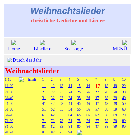
Weihnachtslieder
christliche Gedichte und Lieder
Home
Bibellese
Seelsorge
MENÜ
Durch das Jahr
Weihnachtslieder
1-10
Inhalt
1
2
3
4
5
6
7
8
9
10
17
11-20
11
12
13
14
15
16
18
19
20
21-30
21
22
23
24
25
26
27
28
29
30
31-40
31
32
33
34
35
36
37
38
39
40
41-50
41
42
43
44
45
46
47
48
49
50
51-60
51
52
53
54
55
56
57
58
59
60
61-70
61
62
63
64
65
66
67
68
69
70
71-80
71
72
73
74
75
76
77
78
79
80
81-90
81
82
83
84
85
86
87
88
89
90
91-94
91
92
93
94