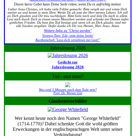
Dieses kurze Gebet kann Deine Seele retten, wenn Du es aufrichtig meinst:
Lieber Jesus Christus, ich habe viele Fehler gemacht. Bitte vergib mir und nimm Dich
meiner an und komm in mein Herz. Werde Du ab jetzt der Herr meines Lebens. Ich will
an Dich glauben und Dir treu nachfolgen. Bitte heile mich und leite Du mich in allem.
Lass mich durch Dich zu einem neuen Menschen werden und schenke mir Deinen tiefen
göttlichen Frieden. Du hast den Tod besiegt und wenn ich an Dich glaube, sind mir
alle Sünden vergeben. Dafür danke ich Dir von Herzen, Herr Jesus. Amen
Weitere Infos zu "Christ werden"
Vortrag-Tipp: Eile, rette deine Seele!
Kurzbotschaft "Lass dich versöhnen mit Gott!"
Jahreslosung 2026
Gedicht zur
Jahreslosung 2026
Tod - und dann?
Was wird 5 Minuten nach dem Tode sein?
Prof. Dr. Werner Gitt
Glaubensvorbilder
Wer kennt heute noch den Namen "George Whitefield"
(1714-1770)? Dabei schenkte Gott die wohl größten
Erweckungen in der englischsprachigen Welt unter seiner
Verkündigung!