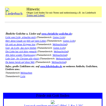
Hinweis:
Obiges Lied finden Sie mit Noten und mehrstimmig z.B. im Liederbuch
'Feiern und Loben!'
Ähnliche Gedichte u. Lieder auf
www.christliche-gedichte.de
:
Licht vom Licht, erleuchte mich
(Themenbereich:
Gottes Licht
)
Herr deine Gnade sie fällt auf mein Leben
(Themenbereich:
Gottes Licht
)
Ich steh an deiner Krippen hier
(Themenbereich:
Weihnachtslied
)
Gott, du Licht, das ewig bleibet
(Themenbereich:
Gottes Licht
)
Die Liebe hat sich klein gemacht
(Themenbereich:
Weihnachtslied
)
Alle Jahre wieder (Neufassung)
(Themenbereich:
Weihnachtslied
)
Lobt Gott, ihr Christen alle gleich
(Themenbereich:
Weihnachtslied
)
Du kamst herab auf diese Welt
(Themenbereich:
Weihnachtslied
)
Infos, große Linklisten etc. auf
www.bibelglaube.de
zu weiteren Artikeln, Gedichten,
Liedern usw.:
Themenbereich
Weihnachten
Themenbereich
Licht
Friede mit Gott finden
„Lasst euch versöhnen mit Gott!“ (Bibel, 2. Kor. 5,20)"