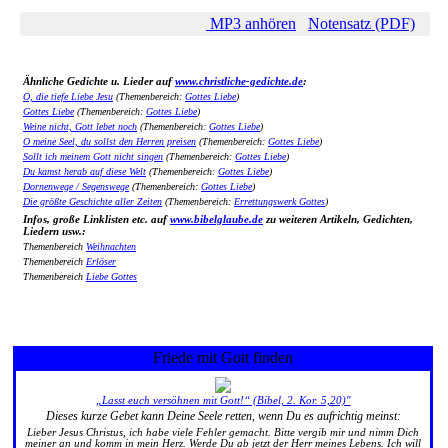
MP3 anhören
Notensatz (PDF)
Ähnliche Gedichte u. Lieder auf
www.christliche-gedichte.de
:
O, die tiefe Liebe Jesu
(Themenbereich:
Gottes Liebe
)
Gottes Liebe
(Themenbereich:
Gottes Liebe
)
Weine nicht, Gott lebet noch
(Themenbereich:
Gottes Liebe
)
O meine Seel, du sollst den Herren preisen
(Themenbereich:
Gottes Liebe
)
Sollt ich meinem Gott nicht singen
(Themenbereich:
Gottes Liebe
)
Du kamst herab auf diese Welt
(Themenbereich:
Gottes Liebe
)
Dornenwege / Segenswege
(Themenbereich:
Gottes Liebe
)
Die größte Geschichte aller Zeiten
(Themenbereich:
Errettungswerk Gottes
)
Infos, große Linklisten etc. auf
www.bibelglaube.de
zu weiteren Artikeln, Gedichten,
Liedern usw.:
Themenbereich
Weihnachten
Themenbereich
Erlöser
Themenbereich
Liebe Gottes
Friede mit Gott finden
„Lasst euch versöhnen mit Gott!“ (Bibel, 2. Kor. 5,20)"
Dieses kurze Gebet kann Deine Seele retten, wenn Du es aufrichtig meinst:
Lieber Jesus Christus, ich habe viele Fehler gemacht. Bitte vergib mir und nimm Dich
meiner an und komm in mein Herz. Werde Du ab jetzt der Herr meines Lebens. Ich will