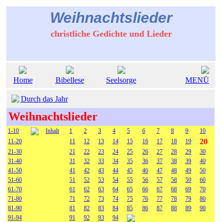
Weihnachtslieder
christliche Gedichte und Lieder
Home
Bibellese
Seelsorge
MENÜ
Durch das Jahr
Weihnachtslieder
1-10
Inhalt
1
2
3
4
5
6
7
8
9
10
20
11-20
11
12
13
14
15
16
17
18
19
21-30
21
22
23
24
25
26
27
28
29
30
31-40
31
32
33
34
35
36
37
38
39
40
41-50
41
42
43
44
45
46
47
48
49
50
51-60
51
52
53
54
55
56
57
58
59
60
61-70
61
62
63
64
65
66
67
68
69
70
71-80
71
72
73
74
75
76
77
78
79
80
81-90
81
82
83
84
85
86
87
88
89
90
91-94
91
92
93
94