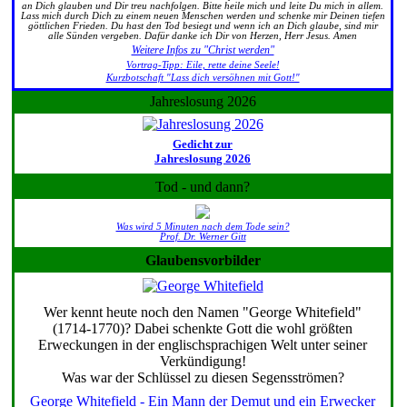
an Dich glauben und Dir treu nachfolgen. Bitte heile mich und leite Du mich in allem.
Lass mich durch Dich zu einem neuen Menschen werden und schenke mir Deinen tiefen
göttlichen Frieden. Du hast den Tod besiegt und wenn ich an Dich glaube, sind mir
alle Sünden vergeben. Dafür danke ich Dir von Herzen, Herr Jesus. Amen
Weitere Infos zu "Christ werden"
Vortrag-Tipp: Eile, rette deine Seele!
Kurzbotschaft "Lass dich versöhnen mit Gott!"
Jahreslosung 2026
Gedicht zur
Jahreslosung 2026
Tod - und dann?
Was wird 5 Minuten nach dem Tode sein?
Prof. Dr. Werner Gitt
Glaubensvorbilder
Wer kennt heute noch den Namen "George Whitefield"
(1714-1770)? Dabei schenkte Gott die wohl größten
Erweckungen in der englischsprachigen Welt unter seiner
Verkündigung!
Was war der Schlüssel zu diesen Segensströmen?
George Whitefield - Ein Mann der Demut und ein Erwecker