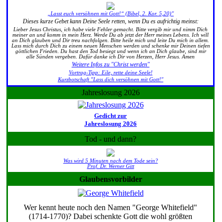
„Lasst euch versöhnen mit Gott!“ (Bibel, 2. Kor. 5,20)"
Dieses kurze Gebet kann Deine Seele retten, wenn Du es aufrichtig meinst:
Lieber Jesus Christus, ich habe viele Fehler gemacht. Bitte vergib mir und nimm Dich
meiner an und komm in mein Herz. Werde Du ab jetzt der Herr meines Lebens. Ich will
an Dich glauben und Dir treu nachfolgen. Bitte heile mich und leite Du mich in allem.
Lass mich durch Dich zu einem neuen Menschen werden und schenke mir Deinen tiefen
göttlichen Frieden. Du hast den Tod besiegt und wenn ich an Dich glaube, sind mir
alle Sünden vergeben. Dafür danke ich Dir von Herzen, Herr Jesus. Amen
Weitere Infos zu "Christ werden"
Vortrag-Tipp: Eile, rette deine Seele!
Kurzbotschaft "Lass dich versöhnen mit Gott!"
Jahreslosung 2026
Gedicht zur
Jahreslosung 2026
Tod - und dann?
Was wird 5 Minuten nach dem Tode sein?
Prof. Dr. Werner Gitt
Glaubensvorbilder
Wer kennt heute noch den Namen "George Whitefield"
(1714-1770)? Dabei schenkte Gott die wohl größten