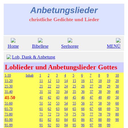
Anbetungslieder
christliche Gedichte und Lieder
Home
Bibellese
Seelsorge
MENÜ
Lob, Dank & Anbetung
Loblieder und Anbetungslieder Gottes
1-10
Inhalt
1
2
3
4
5
6
7
8
9
10
11-20
11
12
13
14
15
16
17
18
19
20
21-30
21
22
23
24
25
26
27
28
29
30
31-40
31
32
33
34
35
36
37
38
39
40
41-50
41
42
43
44
45
46
47
48
49
50
51-60
51
52
53
54
55
56
57
58
59
60
61-70
61
62
63
64
65
66
67
68
69
70
71-80
71
72
73
74
75
76
77
78
79
80
81-90
81
82
83
84
85
86
87
88
89
90
91-99
91
92
93
94
95
96
97
98
99