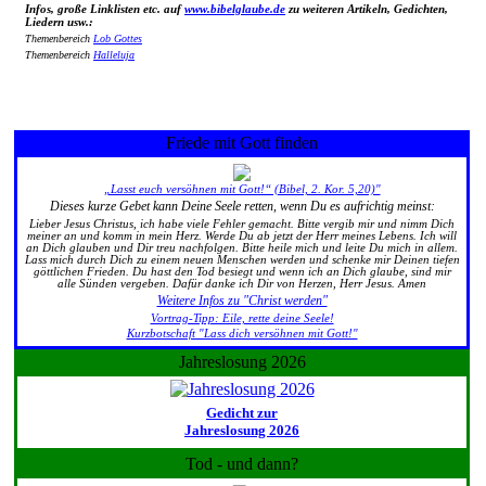
Infos, große Linklisten etc. auf
www.bibelglaube.de
zu weiteren Artikeln, Gedichten,
Liedern usw.:
Themenbereich
Lob Gottes
Themenbereich
Halleluja
Friede mit Gott finden
„Lasst euch versöhnen mit Gott!“ (Bibel, 2. Kor. 5,20)"
Dieses kurze Gebet kann Deine Seele retten, wenn Du es aufrichtig meinst:
Lieber Jesus Christus, ich habe viele Fehler gemacht. Bitte vergib mir und nimm Dich
meiner an und komm in mein Herz. Werde Du ab jetzt der Herr meines Lebens. Ich will
an Dich glauben und Dir treu nachfolgen. Bitte heile mich und leite Du mich in allem.
Lass mich durch Dich zu einem neuen Menschen werden und schenke mir Deinen tiefen
göttlichen Frieden. Du hast den Tod besiegt und wenn ich an Dich glaube, sind mir
alle Sünden vergeben. Dafür danke ich Dir von Herzen, Herr Jesus. Amen
Weitere Infos zu "Christ werden"
Vortrag-Tipp: Eile, rette deine Seele!
Kurzbotschaft "Lass dich versöhnen mit Gott!"
Jahreslosung 2026
Gedicht zur
Jahreslosung 2026
Tod - und dann?