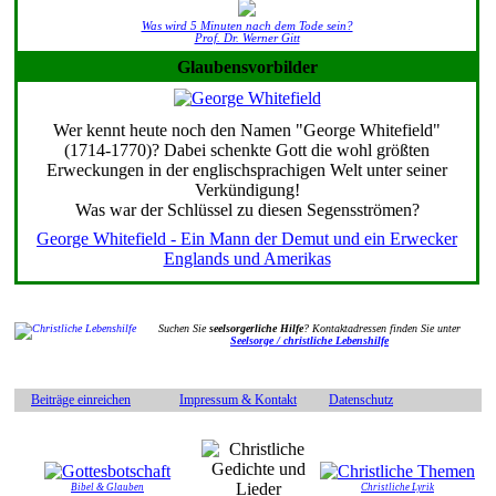
Was wird 5 Minuten nach dem Tode sein?
Prof. Dr. Werner Gitt
Glaubensvorbilder
Wer kennt heute noch den Namen "George Whitefield"
(1714-1770)? Dabei schenkte Gott die wohl größten
Erweckungen in der englischsprachigen Welt unter seiner
Verkündigung!
Was war der Schlüssel zu diesen Segensströmen?
George Whitefield - Ein Mann der Demut und ein Erwecker
Englands und Amerikas
Suchen Sie
seelsorgerliche Hilfe
? Kontaktadressen finden Sie unter
Seelsorge / christliche Lebenshilfe
Beiträge einreichen
Impressum & Kontakt
Datenschutz
Bibel & Glauben
Christliche Lyrik