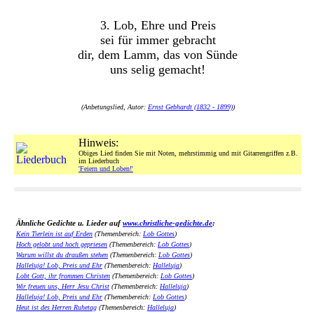
3. Lob, Ehre und Preis
sei für immer gebracht
dir, dem Lamm, das von Sünde
uns selig gemacht!
(Anbetungslied, Autor:
Ernst Gebhardt (1832 - 1899)
)
Hinweis:
Obiges Lied finden Sie mit Noten, mehrstimmig und mit Gitarrengriffen z.B.
im Liederbuch
'Feiern und Loben!'
Ähnliche Gedichte u. Lieder auf
www.christliche-gedichte.de
:
Kein Tierlein ist auf Erden
(Themenbereich:
Lob Gottes
)
Hoch gelobt und hoch gepriesen
(Themenbereich:
Lob Gottes
)
Warum willst du draußen stehen
(Themenbereich:
Lob Gottes
)
Halleluja! Lob, Preis und Ehr
(Themenbereich:
Halleluja
)
Lobt Gott, ihr frommen Christen
(Themenbereich:
Lob Gottes
)
Wir freuen uns, Herr Jesu Christ
(Themenbereich:
Halleluja
)
Halleluja! Lob, Preis und Ehr
(Themenbereich:
Lob Gottes
)
Heut ist des Herren Ruhetag
(Themenbereich:
Halleluja
)