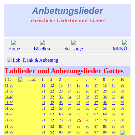
Anbetungslieder
christliche Gedichte und Lieder
Home
Bibellese
Seelsorge
MENÜ
Lob, Dank & Anbetung
Loblieder und Anbetungslieder Gottes
1-10
Inhalt
1
2
3
4
5
6
7
8
9
10
11-20
11
12
13
14
15
16
17
18
19
20
21-30
21
22
23
24
25
26
27
28
29
30
31-40
31
32
33
34
35
36
37
38
39
40
41-50
41
42
43
44
45
46
47
48
49
50
51-60
51
52
53
54
55
56
57
58
59
60
61-70
61
62
63
64
65
66
67
68
69
70
75
71-80
71
72
73
74
76
77
78
79
80
81-90
81
82
83
84
85
86
87
88
89
90
91-99
91
92
93
94
95
96
97
98
99