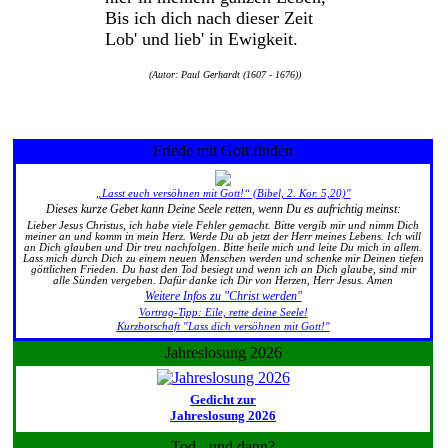
Bis ich dich nach dieser Zeit
Lob' und lieb' in Ewigkeit.
(Autor: Paul Gerhardt (1607 - 1676))
Friede mit Gott finden
„Lasst euch versöhnen mit Gott!“ (Bibel, 2. Kor. 5,20)"
Dieses kurze Gebet kann Deine Seele retten, wenn Du es aufrichtig meinst:
Lieber Jesus Christus, ich habe viele Fehler gemacht. Bitte vergib mir und nimm Dich
meiner an und komm in mein Herz. Werde Du ab jetzt der Herr meines Lebens. Ich will
an Dich glauben und Dir treu nachfolgen. Bitte heile mich und leite Du mich in allem.
Lass mich durch Dich zu einem neuen Menschen werden und schenke mir Deinen tiefen
göttlichen Frieden. Du hast den Tod besiegt und wenn ich an Dich glaube, sind mir
alle Sünden vergeben. Dafür danke ich Dir von Herzen, Herr Jesus. Amen
Weitere Infos zu "Christ werden"
Vortrag-Tipp: Eile, rette deine Seele!
Kurzbotschaft "Lass dich versöhnen mit Gott!"
Jahreslosung 2026
Gedicht zur
Jahreslosung 2026
Tod - und dann?