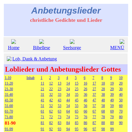
Anbetungslieder
christliche Gedichte und Lieder
Home
Bibellese
Seelsorge
MENÜ
Lob, Dank & Anbetung
Loblieder und Anbetungslieder Gottes
1-10
Inhalt
1
2
3
4
5
6
7
8
9
10
11-20
11
12
13
14
15
16
17
18
19
20
21-30
21
22
23
24
25
26
27
28
29
30
31-40
31
32
33
34
35
36
37
38
39
40
41-50
41
42
43
44
45
46
47
48
49
50
51-60
51
52
53
54
55
56
57
58
59
60
61-70
61
62
63
64
65
66
67
68
69
70
71-80
71
72
73
74
75
76
77
78
79
80
81-90
81
82
83
84
85
86
87
88
89
90
91-99
91
92
93
94
95
96
97
98
99