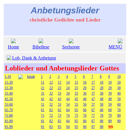
Anbetungslieder
christliche Gedichte und Lieder
Home
Bibellese
Seelsorge
MENÜ
Lob, Dank & Anbetung
Loblieder und Anbetungslieder Gottes
1-10
Inhalt
1
2
3
4
5
6
7
8
9
10
11-20
11
12
13
14
15
16
17
18
19
20
21-30
21
22
23
24
25
26
27
28
29
30
31-40
31
32
33
34
35
36
37
38
39
40
41-50
41
42
43
44
45
46
47
48
49
50
51-60
51
52
53
54
55
56
57
58
59
60
61-70
61
62
63
64
65
66
67
68
69
70
71-80
71
72
73
74
75
76
77
78
79
80
81-90
81
82
83
84
85
86
87
88
89
90
99
91-99
91
92
93
94
95
96
97
98