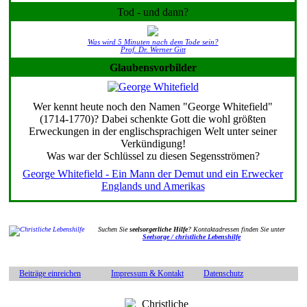
Tod - und dann?
Was wird 5 Minuten nach dem Tode sein?
Prof. Dr. Werner Gitt
Glaubensvorbilder
Wer kennt heute noch den Namen "George Whitefield"
(1714-1770)? Dabei schenkte Gott die wohl größten
Erweckungen in der englischsprachigen Welt unter seiner
Verkündigung!
Was war der Schlüssel zu diesen Segensströmen?
George Whitefield - Ein Mann der Demut und ein Erwecker
Englands und Amerikas
Suchen Sie
seelsorgerliche Hilfe
? Kontaktadressen finden Sie unter
Seelsorge / christliche Lebenshilfe
Beiträge einreichen
Impressum & Kontakt
Datenschutz