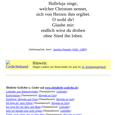
Halleluja singe,
welcher Christum nennet,
sich von Herzen ihm ergibet.
O wohl dir!
Glaube mir:
endlich wirst du droben
ohne Sünd ihn loben.
(Anbetungslied, Autor:
Joachim Neander (1650 - 1680)
)
Hinweis:
Obigen Liedtext mit Noten finden Sie auch im
'ev. Kirchengesangbuch'
Ähnliche Gedichte u. Lieder auf
www.christliche-gedichte.de
:
Loblieder und Anbetungslieder
(Themenbereich:
Loblieder
)
Konfirmation
(Themenbereich:
Hingabe an Gott
)
Nachfolge, Hingabe und Treue
(Themenbereich:
Hingabe an Gott
)
Ich folge dir, mein Führer
(Themenbereich:
Hingabe an Gott
)
Ich singe Dir mit Herz und Mund
(Themenbereich:
Loblieder
)
Sollt ich meinem Gott nicht singen
(Themenbereich:
Loblieder
)
Näher, noch näher, fest an Dein Herz
(Themenbereich:
Hingabe an Gott
)