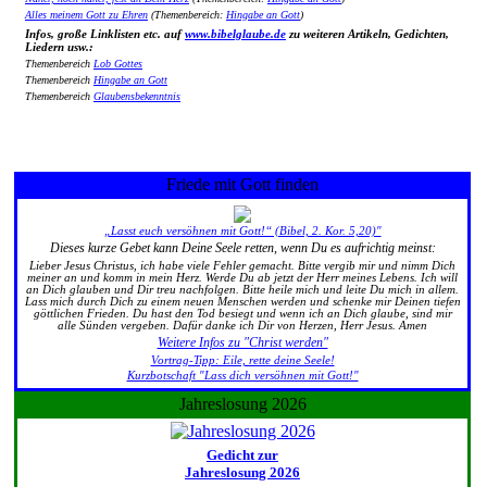
Alles meinem Gott zu Ehren
(Themenbereich:
Hingabe an Gott
)
Infos, große Linklisten etc. auf
www.bibelglaube.de
zu weiteren Artikeln, Gedichten,
Liedern usw.:
Themenbereich
Lob Gottes
Themenbereich
Hingabe an Gott
Themenbereich
Glaubensbekenntnis
Friede mit Gott finden
„Lasst euch versöhnen mit Gott!“ (Bibel, 2. Kor. 5,20)"
Dieses kurze Gebet kann Deine Seele retten, wenn Du es aufrichtig meinst:
Lieber Jesus Christus, ich habe viele Fehler gemacht. Bitte vergib mir und nimm Dich
meiner an und komm in mein Herz. Werde Du ab jetzt der Herr meines Lebens. Ich will
an Dich glauben und Dir treu nachfolgen. Bitte heile mich und leite Du mich in allem.
Lass mich durch Dich zu einem neuen Menschen werden und schenke mir Deinen tiefen
göttlichen Frieden. Du hast den Tod besiegt und wenn ich an Dich glaube, sind mir
alle Sünden vergeben. Dafür danke ich Dir von Herzen, Herr Jesus. Amen
Weitere Infos zu "Christ werden"
Vortrag-Tipp: Eile, rette deine Seele!
Kurzbotschaft "Lass dich versöhnen mit Gott!"
Jahreslosung 2026
Gedicht zur
Jahreslosung 2026