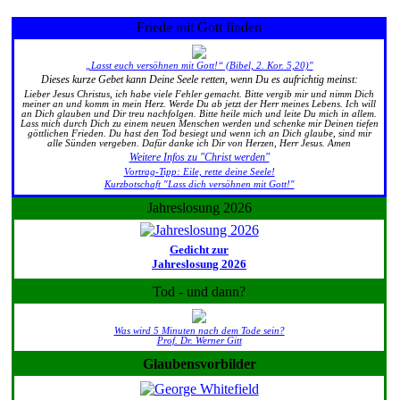
Friede mit Gott finden
„Lasst euch versöhnen mit Gott!“ (Bibel, 2. Kor. 5,20)"
Dieses kurze Gebet kann Deine Seele retten, wenn Du es aufrichtig meinst:
Lieber Jesus Christus, ich habe viele Fehler gemacht. Bitte vergib mir und nimm Dich
meiner an und komm in mein Herz. Werde Du ab jetzt der Herr meines Lebens. Ich will
an Dich glauben und Dir treu nachfolgen. Bitte heile mich und leite Du mich in allem.
Lass mich durch Dich zu einem neuen Menschen werden und schenke mir Deinen tiefen
göttlichen Frieden. Du hast den Tod besiegt und wenn ich an Dich glaube, sind mir
alle Sünden vergeben. Dafür danke ich Dir von Herzen, Herr Jesus. Amen
Weitere Infos zu "Christ werden"
Vortrag-Tipp: Eile, rette deine Seele!
Kurzbotschaft "Lass dich versöhnen mit Gott!"
Jahreslosung 2026
Gedicht zur
Jahreslosung 2026
Tod - und dann?
Was wird 5 Minuten nach dem Tode sein?
Prof. Dr. Werner Gitt
Glaubensvorbilder