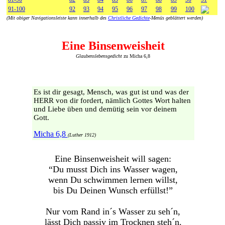
91-100
92
93
94
95
96
97
98
99
100
(Mit obiger Navigationsleiste kann innerhalb des
Christliche Gedichte
-Menüs geblättert werden)
Eine Binsenweisheit
Glaubenslebensgedicht
zu Micha 6,8
Es ist dir gesagt, Mensch, was gut ist und was der
HERR von dir fordert, nämlich Gottes Wort halten
und Liebe üben und demütig sein vor deinem
Gott.
Micha 6,8
(Luther 1912)
Eine Binsenweisheit will sagen:
“Du musst Dich ins Wasser wagen,
wenn Du schwimmen lernen willst,
bis Du Deinen Wunsch erfüllst!”
Nur vom Rand in´s Wasser zu seh´n,
lässt Dich passiv im Trocknen steh´n.