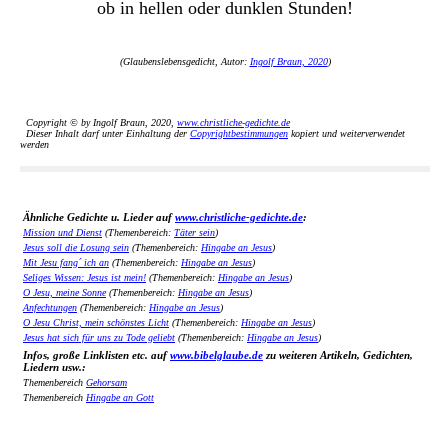
ob in hellen oder dunklen Stunden!
(Glaubenslebensgedicht, Autor:
Ingolf Braun, 2020
)
Copyright © by Ingolf Braun, 2020,
www.christliche-gedichte.de
Dieser Inhalt darf unter Einhaltung der
Copyrightbestimmungen
kopiert und weiterverwendet
werden
Ähnliche Gedichte u. Lieder auf
www.christliche-gedichte.de
:
Mission und Dienst
(Themenbereich:
Täter sein
)
Jesus soll die Losung sein
(Themenbereich:
Hingabe an Jesus
)
Mit Jesu fang´ ich an
(Themenbereich:
Hingabe an Jesus
)
Seliges Wissen: Jesus ist mein!
(Themenbereich:
Hingabe an Jesus
)
O Jesu, meine Sonne
(Themenbereich:
Hingabe an Jesus
)
Anfechtungen
(Themenbereich:
Hingabe an Jesus
)
O Jesu Christ, mein schönstes Licht
(Themenbereich:
Hingabe an Jesus
)
Jesus hat sich für uns zu Tode geliebt
(Themenbereich:
Hingabe an Jesus
)
Infos, große Linklisten etc. auf
www.bibelglaube.de
zu weiteren Artikeln, Gedichten,
Liedern usw.:
Themenbereich
Gehorsam
Themenbereich
Hingabe an Gott