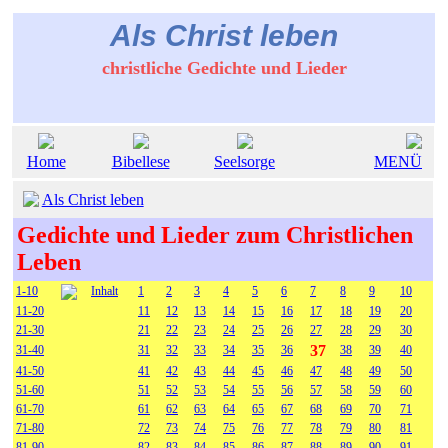
Als Christ leben
christliche Gedichte und Lieder
Home
Bibellese
Seelsorge
MENÜ
Als Christ leben
Gedichte und Lieder zum Christlichen
Leben
1-10
Inhalt
1
2
3
4
5
6
7
8
9
10
11-20
11
12
13
14
15
16
17
18
19
20
21-30
21
22
23
24
25
26
27
28
29
30
37
31-40
31
32
33
34
35
36
38
39
40
41-50
41
42
43
44
45
46
47
48
49
50
51-60
51
52
53
54
55
56
57
58
59
60
61-70
61
62
63
64
65
67
68
69
70
71
71-80
72
73
74
75
76
77
78
79
80
81
81-90
82
83
84
85
86
87
88
89
90
91