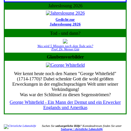
Jahreslosung 2026
Gedicht zur
Jahreslosung 2026
Tod - und dann?
Was wird 5 Minuten nach dem Tode sein?
Prof. Dr. Werner Gitt
Glaubensvorbilder
Wer kennt heute noch den Namen "George Whitefield"
(1714-1770)? Dabei schenkte Gott die wohl größten
Erweckungen in der englischsprachigen Welt unter seiner
Verkündigung!
Was war der Schlüssel zu diesen Segensströmen?
George Whitefield - Ein Mann der Demut und ein Erwecker
Englands und Amerikas
Suchen Sie
seelsorgerliche Hilfe
? Kontaktadressen finden Sie unter
Seelsorge / christliche Lebenshilfe