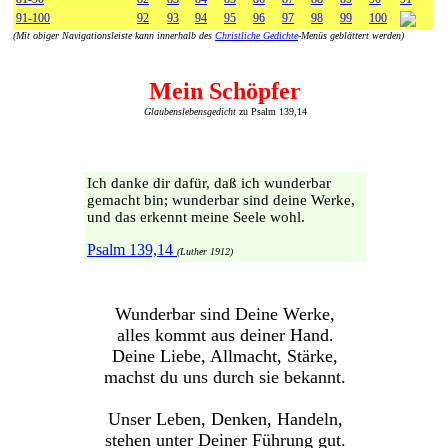
91-100
92
93
94
95
96
97
98
99
100
(Mit obiger Navigationsleiste kann innerhalb des
Christliche Gedichte
-Menüs geblättert werden)
Mein Schöpfer
Glaubenslebensgedicht
zu Psalm 139,14
Ich danke dir dafür, daß ich wunderbar
gemacht bin; wunderbar sind deine Werke,
und das erkennt meine Seele wohl.
Psalm 139,14
(Luther 1912)
Wunderbar sind Deine Werke,
alles kommt aus deiner Hand.
Deine Liebe, Allmacht, Stärke,
machst du uns durch sie bekannt.
Unser Leben, Denken, Handeln,
stehen unter Deiner Führung gut.