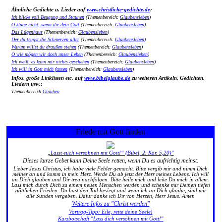
Ähnliche Gedichte u. Lieder auf
www.christliche-gedichte.de
:
Ich blicke voll Beugung und Staunen
(Themenbereich:
Glaubensleben
)
O klage nicht, wenn dir dein Gott
(Themenbereich:
Glaubensleben
)
Das Lügenhaus
(Themenbereich:
Glaubensleben
)
Der du trugst die Schmerzen aller
(Themenbereich:
Glaubensleben
)
Warum willst du draußen stehen
(Themenbereich:
Glaubensleben
)
O wie mögen wir doch unser Leben
(Themenbereich:
Glaubensleben
)
Ich weiß, es kann mir nichts geschehen
(Themenbereich:
Glaubensleben
)
Ich will in Gott mich fassen
(Themenbereich:
Glaubensleben
)
Infos, große Linklisten etc. auf
www.bibelglaube.de
zu weiteren Artikeln, Gedichten,
Liedern usw.:
Themenbereich
Glauben
Friede mit Gott finden
„Lasst euch versöhnen mit Gott!“ (Bibel, 2. Kor. 5,20)"
Dieses kurze Gebet kann Deine Seele retten, wenn Du es aufrichtig meinst:
Lieber Jesus Christus, ich habe viele Fehler gemacht. Bitte vergib mir und nimm Dich
meiner an und komm in mein Herz. Werde Du ab jetzt der Herr meines Lebens. Ich will
an Dich glauben und Dir treu nachfolgen. Bitte heile mich und leite Du mich in allem.
Lass mich durch Dich zu einem neuen Menschen werden und schenke mir Deinen tiefen
göttlichen Frieden. Du hast den Tod besiegt und wenn ich an Dich glaube, sind mir
alle Sünden vergeben. Dafür danke ich Dir von Herzen, Herr Jesus. Amen
Weitere Infos zu "Christ werden"
Vortrag-Tipp: Eile, rette deine Seele!
Kurzbotschaft "Lass dich versöhnen mit Gott!"