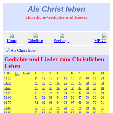
Als Christ leben
christliche Gedichte und Lieder
Home
Bibellese
Seelsorge
MENÜ
Als Christ leben
Gedichte und Lieder zum Christlichen
Leben
1-10
Inhalt
1
2
3
4
5
6
7
8
9
10
11-20
11
12
13
14
15
16
17
18
19
20
21-30
21
22
23
24
25
26
27
28
29
30
31-40
31
32
33
34
35
36
37
38
39
40
41-50
41
42
43
44
45
46
47
48
49
50
51-60
51
52
53
54
55
56
57
58
59
60
61
61-70
62
63
64
65
67
68
69
70
71
71-80
72
73
74
75
76
77
78
79
80
81
81-90
82
83
84
85
86
87
88
89
90
91