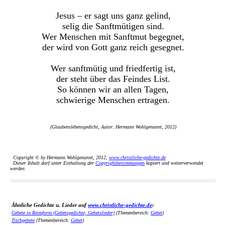
Jesus – er sagt uns ganz gelind,
selig die Sanftmütigen sind.
Wer Menschen mit Sanftmut begegnet,
der wird von Gott ganz reich gesegnet.
Wer sanftmütig und friedfertig ist,
der steht über das Feindes List.
So können wir an allen Tagen,
schwierige Menschen ertragen.
(Glaubenslebensgedicht, Autor: Hermann Wohlgenannt, 2012)
Copyright © by Hermann Wohlgenannt, 2012,
www.christliche-gedichte.de
Dieser Inhalt darf unter Einhaltung der
Copyrightbestimmungen
kopiert und weiterverwendet
werden
Ähnliche Gedichte u. Lieder auf
www.christliche-gedichte.de
:
Gebete in Reimform (Gebetsgedichte, Gebetslieder)
(Themenbereich:
Gebet
)
Tischgebete
(Themenbereich:
Gebet
)