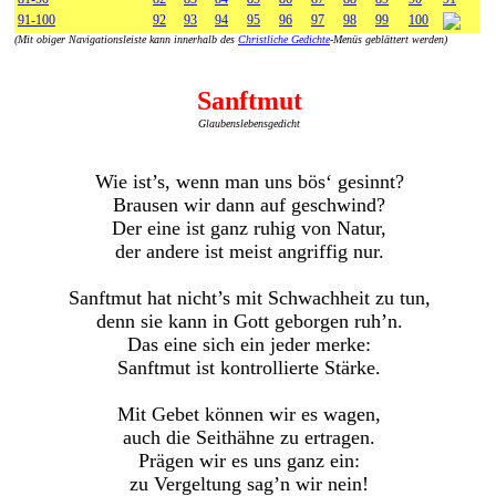
91-100
92
93
94
95
96
97
98
99
100
(Mit obiger Navigationsleiste kann innerhalb des
Christliche Gedichte
-Menüs geblättert werden)
Sanftmut
Glaubenslebensgedicht
Wie ist’s, wenn man uns bös‘ gesinnt?
Brausen wir dann auf geschwind?
Der eine ist ganz ruhig von Natur,
der andere ist meist angriffig nur.
Sanftmut hat nicht’s mit Schwachheit zu tun,
denn sie kann in Gott geborgen ruh’n.
Das eine sich ein jeder merke:
Sanftmut ist kontrollierte Stärke.
Mit Gebet können wir es wagen,
auch die Seithähne zu ertragen.
Prägen wir es uns ganz ein:
zu Vergeltung sag’n wir nein!