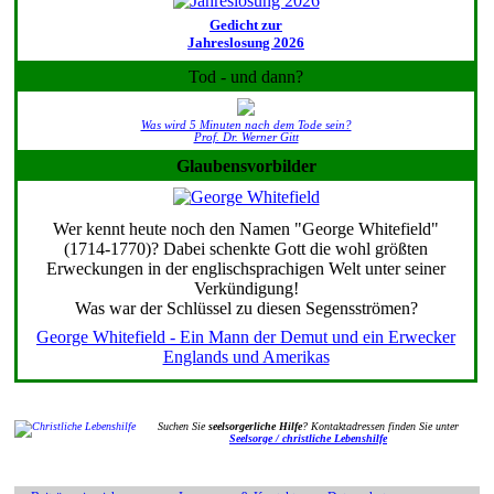
Gedicht zur
Jahreslosung 2026
Tod - und dann?
Was wird 5 Minuten nach dem Tode sein?
Prof. Dr. Werner Gitt
Glaubensvorbilder
Wer kennt heute noch den Namen "George Whitefield"
(1714-1770)? Dabei schenkte Gott die wohl größten
Erweckungen in der englischsprachigen Welt unter seiner
Verkündigung!
Was war der Schlüssel zu diesen Segensströmen?
George Whitefield - Ein Mann der Demut und ein Erwecker
Englands und Amerikas
Suchen Sie
seelsorgerliche Hilfe
? Kontaktadressen finden Sie unter
Seelsorge / christliche Lebenshilfe