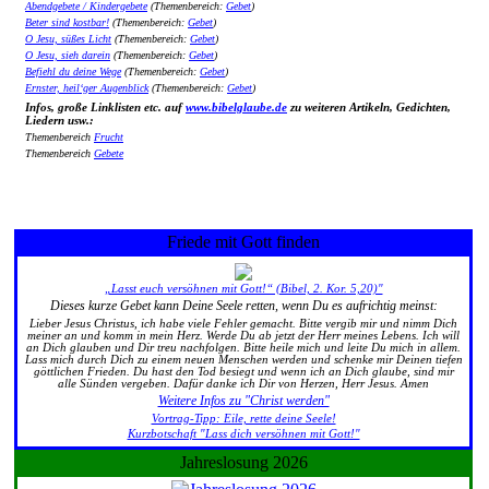
Abendgebete / Kindergebete
(Themenbereich:
Gebet
)
Beter sind kostbar!
(Themenbereich:
Gebet
)
O Jesu, süßes Licht
(Themenbereich:
Gebet
)
O Jesu, sieh darein
(Themenbereich:
Gebet
)
Befiehl du deine Wege
(Themenbereich:
Gebet
)
Ernster, heil‘ger Augenblick
(Themenbereich:
Gebet
)
Infos, große Linklisten etc. auf
www.bibelglaube.de
zu weiteren Artikeln, Gedichten,
Liedern usw.:
Themenbereich
Frucht
Themenbereich
Gebete
Friede mit Gott finden
„Lasst euch versöhnen mit Gott!“ (Bibel, 2. Kor. 5,20)"
Dieses kurze Gebet kann Deine Seele retten, wenn Du es aufrichtig meinst:
Lieber Jesus Christus, ich habe viele Fehler gemacht. Bitte vergib mir und nimm Dich
meiner an und komm in mein Herz. Werde Du ab jetzt der Herr meines Lebens. Ich will
an Dich glauben und Dir treu nachfolgen. Bitte heile mich und leite Du mich in allem.
Lass mich durch Dich zu einem neuen Menschen werden und schenke mir Deinen tiefen
göttlichen Frieden. Du hast den Tod besiegt und wenn ich an Dich glaube, sind mir
alle Sünden vergeben. Dafür danke ich Dir von Herzen, Herr Jesus. Amen
Weitere Infos zu "Christ werden"
Vortrag-Tipp: Eile, rette deine Seele!
Kurzbotschaft "Lass dich versöhnen mit Gott!"
Jahreslosung 2026