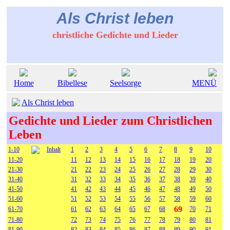
Als Christ leben
christliche Gedichte und Lieder
Home
Bibellese
Seelsorge
MENÜ
Als Christ leben
Gedichte und Lieder zum Christlichen
Leben
1-10
Inhalt
1
2
3
4
5
6
7
8
9
10
11-20
11
12
13
14
15
16
17
18
19
20
21-30
21
22
23
24
25
26
27
28
29
30
31-40
31
32
33
34
35
36
37
38
39
40
41-50
41
42
43
44
45
46
47
48
49
50
51-60
51
52
53
54
55
56
57
58
59
60
69
61-70
61
62
63
64
65
67
68
70
71
71-80
72
73
74
75
76
77
78
79
80
81
81-90
82
83
84
85
86
87
88
89
90
91