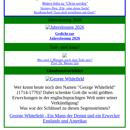
Weitere Infos zu "Christ werden"
Vortrag-Tipp: Eile, rette deine Seele!
Kurzbotschaft "Lass dich versöhnen mit Gott!"
Jahreslosung 2026
Gedicht zur
Jahreslosung 2026
Tod - und dann?
Was wird 5 Minuten nach dem Tode sein?
Prof. Dr. Werner Gitt
Glaubensvorbilder
Wer kennt heute noch den Namen "George Whitefield"
(1714-1770)? Dabei schenkte Gott die wohl größten
Erweckungen in der englischsprachigen Welt unter seiner
Verkündigung!
Was war der Schlüssel zu diesen Segensströmen?
George Whitefield - Ein Mann der Demut und ein Erwecker
Englands und Amerikas