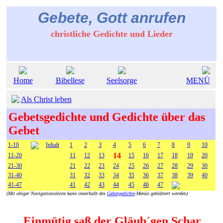
Gebete, Gott anrufen
christliche Gedichte und Lieder
Home
Bibellese
Seelsorge
MENÜ
Als Christ leben
Gebetsgedichte und Gedichte über das
Gebet
1-10
Inhalt
1
2
3
4
5
6
7
8
9
10
14
11-20
11
12
13
15
16
17
18
19
20
21-30
21
22
23
24
25
26
27
28
29
30
31-40
31
32
33
34
35
36
37
38
39
40
41-47
41
42
43
44
45
46
47
(Mit obiger Navigationsleiste kann innerhalb des
Gebetgedichte
-Menüs geblättert werden)
Einmütig saß der Gläub´gen Schar