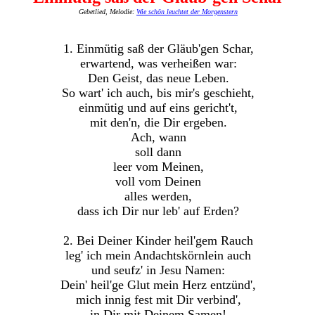
Gebetlied, Melodie:
Wie schön leuchtet der Morgenstern
1. Einmütig saß der Gläub'gen Schar,
erwartend, was verheißen war:
Den Geist, das neue Leben.
So wart' ich auch, bis mir's geschieht,
einmütig und auf eins gericht't,
mit den'n, die Dir ergeben.
Ach, wann
soll dann
leer vom Meinen,
voll vom Deinen
alles werden,
dass ich Dir nur leb' auf Erden?
2. Bei Deiner Kinder heil'gem Rauch
leg' ich mein Andachtskörnlein auch
und seufz' in Jesu Namen:
Dein' heil'ge Glut mein Herz entzünd',
mich innig fest mit Dir verbind',
in Dir mit Deinem Samen!