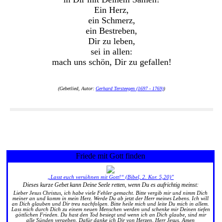
Ein Herz,
ein Schmerz,
ein Bestreben,
Dir zu leben,
sei in allen:
mach uns schön, Dir zu gefallen!
(Gebetlied, Autor:
Gerhard Tersteegen (1697 - 1769)
)
Friede mit Gott finden
„Lasst euch versöhnen mit Gott!“ (Bibel, 2. Kor. 5,20)"
Dieses kurze Gebet kann Deine Seele retten, wenn Du es aufrichtig meinst:
Lieber Jesus Christus, ich habe viele Fehler gemacht. Bitte vergib mir und nimm Dich
meiner an und komm in mein Herz. Werde Du ab jetzt der Herr meines Lebens. Ich will
an Dich glauben und Dir treu nachfolgen. Bitte heile mich und leite Du mich in allem.
Lass mich durch Dich zu einem neuen Menschen werden und schenke mir Deinen tiefen
göttlichen Frieden. Du hast den Tod besiegt und wenn ich an Dich glaube, sind mir
alle Sünden vergeben. Dafür danke ich Dir von Herzen, Herr Jesus. Amen