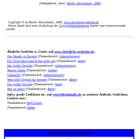
(Gebetgedicht, Autor:
Rainer Jetzschmann, 2008
)
Copyright © by Rainer Jetzschmann, 2008,
www.christliche-gedichte.de
Dieser Inhalt darf unter Einhaltung der
Copyrightbestimmungen
kopiert und weiterverwendet
werden
Ähnliche Gedichte u. Lieder auf
www.christliche-gedichte.de
:
Das Wunder in Zarpath
(Themenbereich:
Gebetserhörung
)
Ein Christ kann ohne Kreuz nicht sein
(Themenbereich:
beten
)
Das größte Vorrecht
(Themenbereich:
Gebetserhörung
)
Weitere Gebete
(Themenbereich:
Gebete
)
Getäuscht?
(Themenbereich:
Gebetserhörung
)
Wenn dich Unglück hat betreten
(Themenbereich:
Beten
)
Das größte Vorrecht
(Themenbereich:
beten
)
Was ist beten?
(Themenbereich:
Beten
)
Infos, große Linklisten etc. auf
www.bibelglaube.de
zu weiteren Artikeln, Gedichten,
Liedern usw.:
Themenbereich
Hilfe Gottes
Themenbereich
Gebete
Friede mit Gott finden