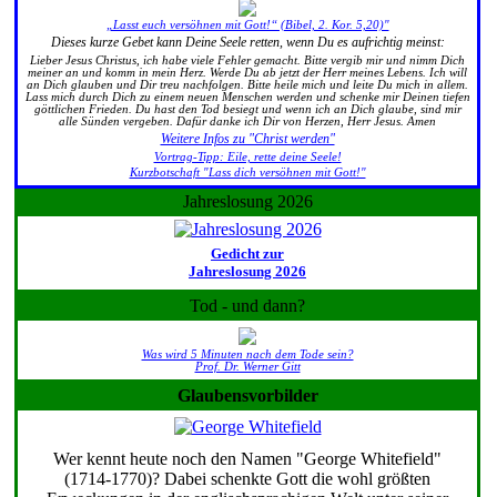
„Lasst euch versöhnen mit Gott!“ (Bibel, 2. Kor. 5,20)"
Dieses kurze Gebet kann Deine Seele retten, wenn Du es aufrichtig meinst:
Lieber Jesus Christus, ich habe viele Fehler gemacht. Bitte vergib mir und nimm Dich
meiner an und komm in mein Herz. Werde Du ab jetzt der Herr meines Lebens. Ich will
an Dich glauben und Dir treu nachfolgen. Bitte heile mich und leite Du mich in allem.
Lass mich durch Dich zu einem neuen Menschen werden und schenke mir Deinen tiefen
göttlichen Frieden. Du hast den Tod besiegt und wenn ich an Dich glaube, sind mir
alle Sünden vergeben. Dafür danke ich Dir von Herzen, Herr Jesus. Amen
Weitere Infos zu "Christ werden"
Vortrag-Tipp: Eile, rette deine Seele!
Kurzbotschaft "Lass dich versöhnen mit Gott!"
Jahreslosung 2026
Gedicht zur
Jahreslosung 2026
Tod - und dann?
Was wird 5 Minuten nach dem Tode sein?
Prof. Dr. Werner Gitt
Glaubensvorbilder
Wer kennt heute noch den Namen "George Whitefield"
(1714-1770)? Dabei schenkte Gott die wohl größten