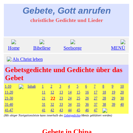
Gebete, Gott anrufen
christliche Gedichte und Lieder
Home
Bibellese
Seelsorge
MENÜ
Als Christ leben
Gebetsgedichte und Gedichte über das
Gebet
1-10
Inhalt
1
2
3
4
5
6
7
8
9
10
11-20
11
12
13
14
15
16
17
18
19
20
22
21-30
21
23
24
25
26
27
28
29
30
31-40
31
32
33
34
35
36
37
38
39
40
41-47
41
42
43
44
45
46
47
(Mit obiger Navigationsleiste kann innerhalb des
Gebetgedichte
-Menüs geblättert werden)
Gebete in China