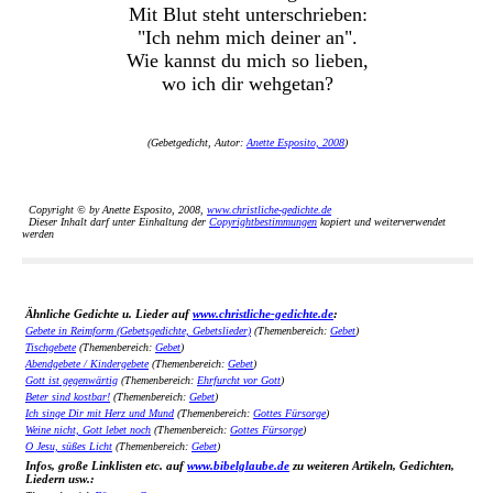
Mit Blut steht unterschrieben:
"Ich nehm mich deiner an".
Wie kannst du mich so lieben,
wo ich dir wehgetan?
(Gebetgedicht, Autor:
Anette Esposito, 2008
)
Copyright © by Anette Esposito, 2008,
www.christliche-gedichte.de
Dieser Inhalt darf unter Einhaltung der
Copyrightbestimmungen
kopiert und weiterverwendet
werden
Ähnliche Gedichte u. Lieder auf
www.christliche-gedichte.de
:
Gebete in Reimform (Gebetsgedichte, Gebetslieder)
(Themenbereich:
Gebet
)
Tischgebete
(Themenbereich:
Gebet
)
Abendgebete / Kindergebete
(Themenbereich:
Gebet
)
Gott ist gegenwärtig
(Themenbereich:
Ehrfurcht vor Gott
)
Beter sind kostbar!
(Themenbereich:
Gebet
)
Ich singe Dir mit Herz und Mund
(Themenbereich:
Gottes Fürsorge
)
Weine nicht, Gott lebet noch
(Themenbereich:
Gottes Fürsorge
)
O Jesu, süßes Licht
(Themenbereich:
Gebet
)
Infos, große Linklisten etc. auf
www.bibelglaube.de
zu weiteren Artikeln, Gedichten,
Liedern usw.: