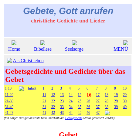
Gebete, Gott anrufen
christliche Gedichte und Lieder
Home
Bibellese
Seelsorge
MENÜ
Als Christ leben
Gebetsgedichte und Gedichte über das
Gebet
1-10
Inhalt
1
2
3
4
5
6
7
8
9
10
16
11-20
11
12
13
14
15
17
18
19
20
21-30
21
22
23
24
25
26
27
28
29
30
31-40
31
32
33
34
35
36
37
38
39
40
41-47
41
42
43
44
45
46
47
(Mit obiger Navigationsleiste kann innerhalb des
Gebetgedichte
-Menüs geblättert werden)
Gebet