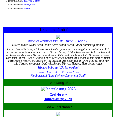
Themenbereich
Fürsorge Gottes
Themenbereich
Gottesfurcht
Themenbereich
Gebete
Friede mit Gott finden
„Lasst euch versöhnen mit Gott!“ (Bibel, 2. Kor. 5,20)"
Dieses kurze Gebet kann Deine Seele retten, wenn Du es aufrichtig meinst:
Lieber Jesus Christus, ich habe viele Fehler gemacht. Bitte vergib mir und nimm Dich
meiner an und komm in mein Herz. Werde Du ab jetzt der Herr meines Lebens. Ich will
an Dich glauben und Dir treu nachfolgen. Bitte heile mich und leite Du mich in allem.
Lass mich durch Dich zu einem neuen Menschen werden und schenke mir Deinen tiefen
göttlichen Frieden. Du hast den Tod besiegt und wenn ich an Dich glaube, sind mir
alle Sünden vergeben. Dafür danke ich Dir von Herzen, Herr Jesus. Amen
Weitere Infos zu "Christ werden"
Vortrag-Tipp: Eile, rette deine Seele!
Kurzbotschaft "Lass dich versöhnen mit Gott!"
Jahreslosung 2026
Gedicht zur
Jahreslosung 2026
Tod - und dann?