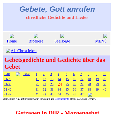
Gebete, Gott anrufen
christliche Gedichte und Lieder
Home
Bibellese
Seelsorge
MENÜ
Als Christ leben
Gebetsgedichte und Gedichte über das
Gebet
1-10
Inhalt
1
2
3
4
5
6
7
8
9
10
11-20
11
12
13
14
15
16
17
18
19
20
24
21-30
21
22
23
25
26
27
28
29
30
31-40
31
32
33
34
35
36
37
38
39
40
41-47
41
42
43
44
45
46
47
(Mit obiger Navigationsleiste kann innerhalb des
Gebetgedichte
-Menüs geblättert werden)
Getragen in DIR - Morgengebet