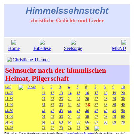
Himmelssehnsucht
christliche Gedichte und Lieder
Home
Bibellese
Seelsorge
MENÜ
Christliche Themen
Sehnsucht nach der himmlischen
Heimat, Pilgerschaft
1-10
Inhalt
1
2
3
4
5
6
7
8
9
10
11-20
11
12
13
14
15
16
17
18
19
20
21-30
21
22
23
24
25
26
27
28
29
30
36
31-40
31
32
33
34
35
37
38
39
40
41-50
41
42
43
44
45
46
47
48
49
50
51-60
51
52
53
54
55
56
57
58
59
60
61-70
61
62
63
64
65
66
67
68
69
70
71-76
71
72
73
74
75
76
(Mit obiger Navigationsleiste kann innerhalb des
Himmelssehnsuchtlieder
-Menüs geblättert werden)