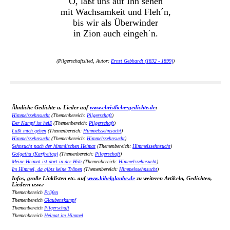
O, laßt uns auf Ihn sehen
mit Wachsamkeit und Fleh´n,
bis wir als Überwinder
in Zion auch eingeh´n.
(Pilgerschaftslied, Autor:
Ernst Gebhardt (1832 - 1899)
)
Ähnliche Gedichte u. Lieder auf
www.christliche-gedichte.de
:
Himmelssehnsucht
(Themenbereich:
Pilgerschaft
)
Der Kampf ist heiß
(Themenbereich:
Pilgerschaft
)
Laßt mich gehen
(Themenbereich:
Himmelssehnsucht
)
Himmelssehnsucht
(Themenbereich:
Himmelssehnsucht
)
Sehnsucht nach der himmlischen Heimat
(Themenbereich:
Himmelssehnsucht
)
Golgatha (Karfreitag)
(Themenbereich:
Pilgerschaft
)
Meine Heimat ist dort in der Höh
(Themenbereich:
Himmelssehnsucht
)
Im Himmel, da gibts keine Tränen
(Themenbereich:
Himmelssehnsucht
)
Infos, große Linklisten etc. auf
www.bibelglaube.de
zu weiteren Artikeln, Gedichten,
Liedern usw.:
Themenbereich
Prüfen
Themenbereich
Glaubenskampf
Themenbereich
Pilgerschaft
Themenbereich
Heimat im Himmel