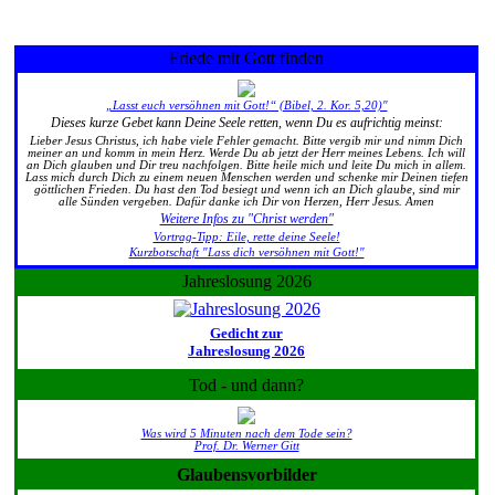
Friede mit Gott finden
„Lasst euch versöhnen mit Gott!“ (Bibel, 2. Kor. 5,20)"
Dieses kurze Gebet kann Deine Seele retten, wenn Du es aufrichtig meinst:
Lieber Jesus Christus, ich habe viele Fehler gemacht. Bitte vergib mir und nimm Dich
meiner an und komm in mein Herz. Werde Du ab jetzt der Herr meines Lebens. Ich will
an Dich glauben und Dir treu nachfolgen. Bitte heile mich und leite Du mich in allem.
Lass mich durch Dich zu einem neuen Menschen werden und schenke mir Deinen tiefen
göttlichen Frieden. Du hast den Tod besiegt und wenn ich an Dich glaube, sind mir
alle Sünden vergeben. Dafür danke ich Dir von Herzen, Herr Jesus. Amen
Weitere Infos zu "Christ werden"
Vortrag-Tipp: Eile, rette deine Seele!
Kurzbotschaft "Lass dich versöhnen mit Gott!"
Jahreslosung 2026
Gedicht zur
Jahreslosung 2026
Tod - und dann?
Was wird 5 Minuten nach dem Tode sein?
Prof. Dr. Werner Gitt
Glaubensvorbilder