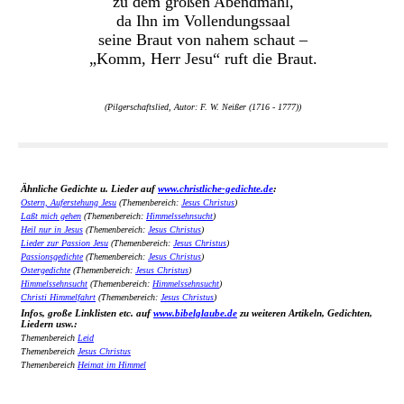
zu dem großen Abendmahl,
da Ihn im Vollendungssaal
seine Braut von nahem schaut –
„Komm, Herr Jesu“ ruft die Braut.
(Pilgerschaftslied, Autor: F. W. Neißer (1716 - 1777))
Ähnliche Gedichte u. Lieder auf
www.christliche-gedichte.de
:
Ostern, Auferstehung Jesu
(Themenbereich:
Jesus Christus
)
Laßt mich gehen
(Themenbereich:
Himmelssehnsucht
)
Heil nur in Jesus
(Themenbereich:
Jesus Christus
)
Lieder zur Passion Jesu
(Themenbereich:
Jesus Christus
)
Passionsgedichte
(Themenbereich:
Jesus Christus
)
Ostergedichte
(Themenbereich:
Jesus Christus
)
Himmelssehnsucht
(Themenbereich:
Himmelssehnsucht
)
Christi Himmelfahrt
(Themenbereich:
Jesus Christus
)
Infos, große Linklisten etc. auf
www.bibelglaube.de
zu weiteren Artikeln, Gedichten,
Liedern usw.:
Themenbereich
Leid
Themenbereich
Jesus Christus
Themenbereich
Heimat im Himmel