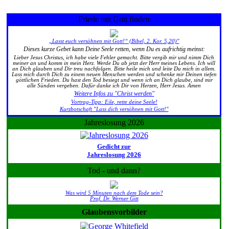
Friede mit Gott finden
„Lasst euch versöhnen mit Gott!“ (Bibel, 2. Kor. 5,20)"
Dieses kurze Gebet kann Deine Seele retten, wenn Du es aufrichtig meinst:
Lieber Jesus Christus, ich habe viele Fehler gemacht. Bitte vergib mir und nimm Dich
meiner an und komm in mein Herz. Werde Du ab jetzt der Herr meines Lebens. Ich will
an Dich glauben und Dir treu nachfolgen. Bitte heile mich und leite Du mich in allem.
Lass mich durch Dich zu einem neuen Menschen werden und schenke mir Deinen tiefen
göttlichen Frieden. Du hast den Tod besiegt und wenn ich an Dich glaube, sind mir
alle Sünden vergeben. Dafür danke ich Dir von Herzen, Herr Jesus. Amen
Weitere Infos zu "Christ werden"
Vortrag-Tipp: Eile, rette deine Seele!
Kurzbotschaft "Lass dich versöhnen mit Gott!"
Jahreslosung 2026
Gedicht zur
Jahreslosung 2026
Tod - und dann?
Was wird 5 Minuten nach dem Tode sein?
Prof. Dr. Werner Gitt
Glaubensvorbilder