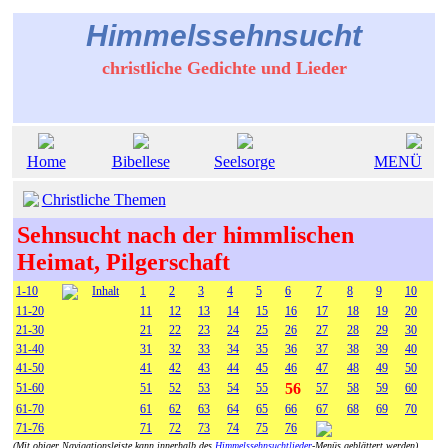
Himmelssehnsucht
christliche Gedichte und Lieder
Home
Bibellese
Seelsorge
MENÜ
Christliche Themen
Sehnsucht nach der himmlischen
Heimat, Pilgerschaft
1-10
Inhalt
1
2
3
4
5
6
7
8
9
10
11-20
11
12
13
14
15
16
17
18
19
20
21-30
21
22
23
24
25
26
27
28
29
30
31-40
31
32
33
34
35
36
37
38
39
40
41-50
41
42
43
44
45
46
47
48
49
50
56
51-60
51
52
53
54
55
57
58
59
60
61-70
61
62
63
64
65
66
67
68
69
70
71-76
71
72
73
74
75
76
(Mit obiger Navigationsleiste kann innerhalb des
Himmelssehnsuchtlieder
-Menüs geblättert werden)