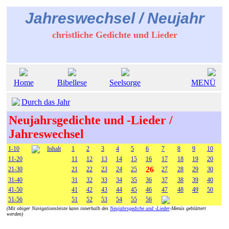
Jahreswechsel / Neujahr
christliche Gedichte und Lieder
Home
Bibellese
Seelsorge
MENÜ
Durch das Jahr
Neujahrsgedichte und -Lieder /
Jahreswechsel
1-10
Inhalt
1
2
3
4
5
6
7
8
9
10
11-20
11
12
13
14
15
16
17
18
19
20
26
21-30
21
22
23
24
25
27
28
29
30
31-40
31
32
33
34
35
36
37
38
39
40
41-50
41
42
43
44
45
46
47
48
49
50
51-56
51
52
53
54
55
56
(Mit obiger Navigationsleiste kann innerhalb des
Neujahrsgediche und -Lieder
-Menüs geblättert
werden)