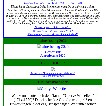
„Lasst euch versöhnen mit Gott!“ (Bibel, 2. Kor. 5,20)"
Dieses kurze Gebet kann Deine Seele retten, wenn Du es aufrichtig meinst:
Lieber Jesus Christus, ich habe viele Fehler gemacht. Bitte vergib mir und nimm Dich
meiner an und komm in mein Herz. Werde Du ab jetzt der Herr meines Lebens. Ich will
an Dich glauben und Dir treu nachfolgen. Bitte heile mich und leite Du mich in allem.
Lass mich durch Dich zu einem neuen Menschen werden und schenke mir Deinen tiefen
göttlichen Frieden. Du hast den Tod besiegt und wenn ich an Dich glaube, sind mir
alle Sünden vergeben. Dafür danke ich Dir von Herzen, Herr Jesus. Amen
Weitere Infos zu "Christ werden"
Vortrag-Tipp: Eile, rette deine Seele!
Kurzbotschaft "Lass dich versöhnen mit Gott!"
Jahreslosung 2026
Gedicht zur
Jahreslosung 2026
Tod - und dann?
Was wird 5 Minuten nach dem Tode sein?
Prof. Dr. Werner Gitt
Glaubensvorbilder
Wer kennt heute noch den Namen "George Whitefield"
(1714-1770)? Dabei schenkte Gott die wohl größten
Erweckungen in der englischsprachigen Welt unter seiner