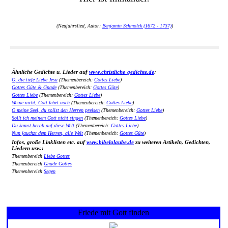
(Neujahrslied, Autor:
Benjamin Schmolck (1672 - 1737)
)
Ähnliche Gedichte u. Lieder auf
www.christliche-gedichte.de
:
O, die tiefe Liebe Jesu
(Themenbereich:
Gottes Liebe
)
Gottes Güte & Gnade
(Themenbereich:
Gottes Güte
)
Gottes Liebe
(Themenbereich:
Gottes Liebe
)
Weine nicht, Gott lebet noch
(Themenbereich:
Gottes Liebe
)
O meine Seel, du sollst den Herren preisen
(Themenbereich:
Gottes Liebe
)
Sollt ich meinem Gott nicht singen
(Themenbereich:
Gottes Liebe
)
Du kamst herab auf diese Welt
(Themenbereich:
Gottes Liebe
)
Nun jauchzt dem Herren, alle Welt
(Themenbereich:
Gottes Güte
)
Infos, große Linklisten etc. auf
www.bibelglaube.de
zu weiteren Artikeln, Gedichten,
Liedern usw.:
Themenbereich
Liebe Gottes
Themenbereich
Gnade Gottes
Themenbereich
Segen
Friede mit Gott finden